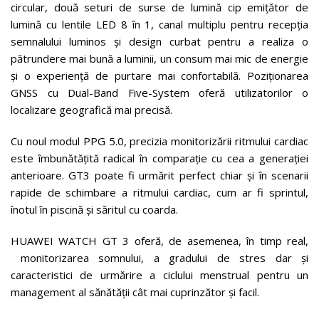
circular, două seturi de surse de lumină cip emițător de
lumină cu lentile LED 8 în 1, canal multiplu pentru recepția
semnalului luminos și design curbat pentru a realiza o
pătrundere mai bună a luminii, un consum mai mic de energie
și o experiență de purtare mai confortabilă. Poziționarea
GNSS cu Dual-Band Five-System oferă utilizatorilor o
localizare geografică mai precisă.
Cu noul modul PPG 5.0, precizia monitorizării ritmului cardiac
este îmbunătățită radical în comparație cu cea a generației
anterioare. GT3 poate fi urmărit perfect chiar și în scenarii
rapide de schimbare a ritmului cardiac, cum ar fi sprintul,
înotul în piscină și săritul cu coarda.
HUAWEI WATCH GT 3 oferă, de asemenea, în timp real,
monitorizarea somnului, a gradului de stres dar și
caracteristici de urmărire a ciclului menstrual pentru un
management al sănătății cât mai cuprinzător și facil.