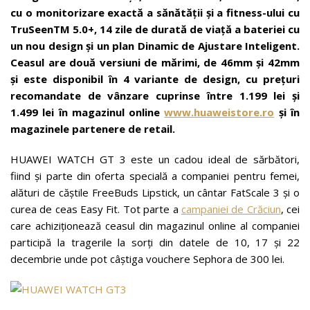
cu o monitorizare exactă a sănătății și a fitness-ului cu
TruSeenTM 5.0+, 14 zile de durată de viață a bateriei cu
un nou design și un plan Dinamic de Ajustare Inteligent.
Ceasul are două versiuni de mărimi, de 46mm și 42mm
și este disponibil în 4 variante de design, cu prețuri
recomandate de vânzare cuprinse între 1.199 lei și
1.499 lei în magazinul online
www.huaweistore.ro
și în
magazinele partenere de retail.
HUAWEI WATCH GT 3 este un cadou ideal de sărbători,
fiind și parte din oferta specială a companiei pentru femei,
alături de căștile FreeBuds Lipstick, un cântar FatScale 3 și o
curea de ceas Easy Fit. Tot parte a
campaniei de Crăciun
, cei
care achiziționează ceasul din magazinul online al companiei
participă la tragerile la sorți din datele de 10, 17 și 22
decembrie unde pot câștiga vouchere Sephora de 300 lei.