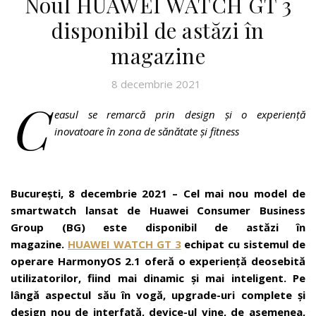
Noul HUAWEI WATCH GT 3
disponibil de astăzi în
magazine
8 decembrie 2021
C
easul se remarcă prin design și o experiență
inovatoare în zona de sănătate și fitness
București, 8 decembrie 2021 – Cel mai nou model de
smartwatch lansat de Huawei Consumer Business
Group (BG) este disponibil de astăzi în
magazine.
HUAWEI WATCH GT 3
echipat cu sistemul de
operare HarmonyOS 2.1 oferă o experiență deosebită
utilizatorilor, fiind mai dinamic și mai inteligent. Pe
lângă aspectul său în vogă, upgrade-uri complete și
design nou de interfață, device-ul vine, de asemenea,