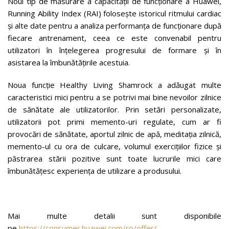
Noul tip de măsurare a capacității de funcționare a Huawei,
Running Ability Index (RAI) folosește istoricul ritmului cardiac
și alte date pentru a analiza performanța de funcționare după
fiecare antrenament, ceea ce este convenabil pentru
utilizatori în înțelegerea progresului de formare și în
asistarea la îmbunătățirile acestuia.
Noua funcție Healthy Living Shamrock a adăugat multe
caracteristici mici pentru a se potrivi mai bine nevoilor zilnice
de sănătate ale utilizatorilor. Prin setări personalizate,
utilizatorii pot primi memento-uri regulate, cum ar fi
provocări de sănătate, aportul zilnic de apă, meditația zilnică,
memento-ul cu ora de culcare, volumul exercițiilor fizice și
păstrarea stării pozitive sunt toate lucrurile mici care
îmbunătățesc experiența de utilizare a produsului.
Mai multe detalii sunt disponibile
pe
https://consumer.huawei.com/ro/offer/
.