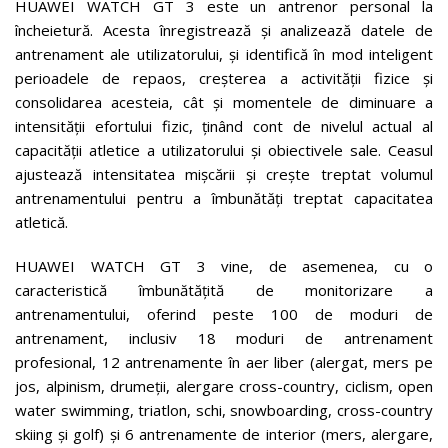
HUAWEI WATCH GT 3 este un antrenor personal la
încheietură. Acesta înregistrează și analizează datele de
antrenament ale utilizatorului, și identifică în mod inteligent
perioadele de repaos, creșterea a activității fizice și
consolidarea acesteia, cât și momentele de diminuare a
intensității efortului fizic, ținând cont de nivelul actual al
capacității atletice a utilizatorului și obiectivele sale. Ceasul
ajustează intensitatea mișcării și crește treptat volumul
antrenamentului pentru a îmbunătăți treptat capacitatea
atletică.
HUAWEI WATCH GT 3 vine, de asemenea, cu o
caracteristică îmbunătățită de monitorizare a
antrenamentului, oferind peste 100 de moduri de
antrenament, inclusiv 18 moduri de antrenament
profesional, 12 antrenamente în aer liber (alergat, mers pe
jos, alpinism, drumeții, alergare cross-country, ciclism, open
water swimming, triatlon, schi, snowboarding, cross-country
skiing și golf) și 6 antrenamente de interior (mers, alergare,