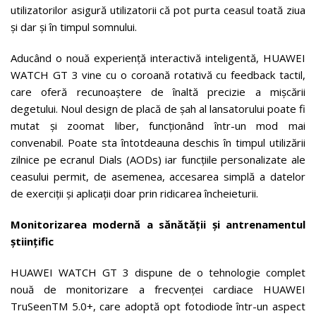
utilizatorilor asigură utilizatorii că pot purta ceasul toată ziua
și dar și în timpul somnului.
Aducând o nouă experiență interactivă inteligentă, HUAWEI
WATCH GT 3 vine cu o coroană rotativă cu feedback tactil,
care oferă recunoaștere de înaltă precizie a mișcării
degetului. Noul design de placă de șah al lansatorului poate fi
mutat și zoomat liber, funcționând într-un mod mai
convenabil. Poate sta întotdeauna deschis în timpul utilizării
zilnice pe ecranul Dials (AODs) iar funcțiile personalizate ale
ceasului permit, de asemenea, accesarea simplă a datelor
de exerciții și aplicații doar prin ridicarea încheieturii.
Monitorizarea modernă a sănătății și antrenamentul
științific
HUAWEI WATCH GT 3 dispune de o tehnologie complet
nouă de monitorizare a frecvenței cardiace HUAWEI
TruSeenTM 5.0+, care adoptă opt fotodiode într-un aspect