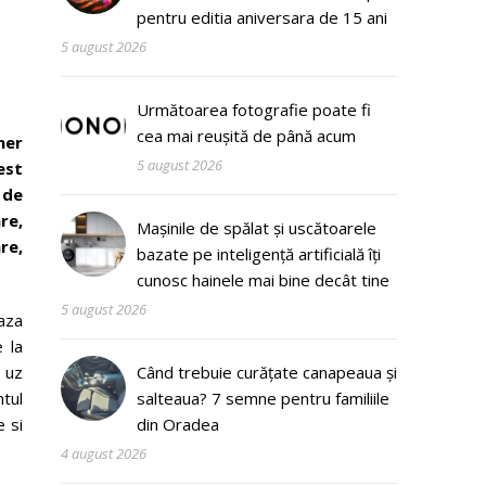
pentru editia aniversara de 15 ani
5 august 2026
Următoarea fotografie poate fi
cea mai reușită de până acum
ner
5 august 2026
est
 de
re,
Mașinile de spălat și uscătoarele
re,
bazate pe inteligență artificială îți
cunosc hainele mai bine decât tine
5 august 2026
aza
e la
 uz
Când trebuie curățate canapeaua și
ntul
salteaua? 7 semne pentru familiile
e si
din Oradea
4 august 2026