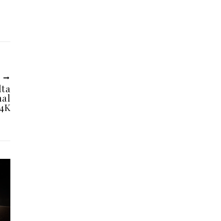
U
lta
nal
 4K