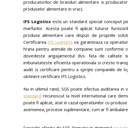
producatorilor de branduri alimentare si producator
produselor alimentare in vrac).
IFS Logistics
este un standard special conceput pent
marfurilor. Acesta poate fi aplicat tuturor furnizori
produse alimentare care dispun de propriile soluti
Certificarea
IFS Logistics
va garanteaza ca operatiuni
hrana pentru animale de companie sunt conforme cu s
dovedeste angajamentul dvs. fata de calitate si 
imbunatateste eficienta operationala si creste trans
audit si certificare pentru a sprijini companiile de 
obtinerii certificarii IFS Logistics.
Nu in ultimul rand, SGS poate efectua auditarea in v
standard
recunoscut la nivel international care demon
poate fi aplicat, atat in cazul operatiunilor cu produs
asemenea, procese suplimentare, cum ar fi ambalarea
Serviciile oferite de SGS Romania in domeniul
testelor