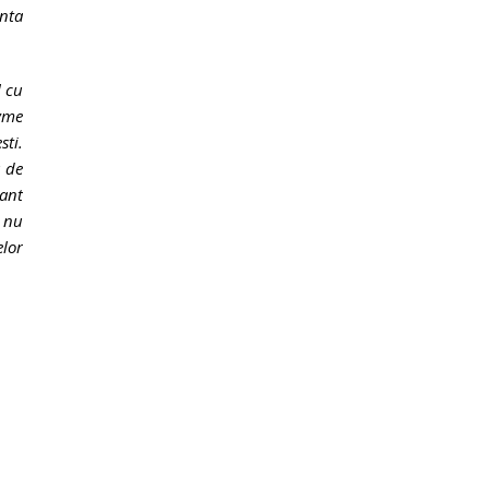
enta
l cu
nyme
sti.
a de
lant
a nu
elor