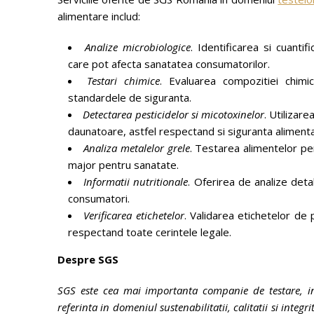
alimentare includ:
Analize microbiologice
. Identificarea si cuant
care pot afecta sanatatea consumatorilor.
Testari chimice
. Evaluarea compozitiei chimi
standardele de siguranta.
Detectarea pesticidelor si micotoxinelor
. Utilizar
daunatoare, astfel respectand si siguranta alimenta
Analiza metalelor grele
. Testarea alimentelor pen
major pentru sanatate.
Informatii nutritionale
. Oferirea de analize deta
consumatori.
Verificarea etichetelor
. Validarea etichetelor de
respectand toate cerintele legale.
Despre SGS
SGS este cea mai importanta companie de testare, ins
referinta in domeniul sustenabilitatii, calitatii si integ