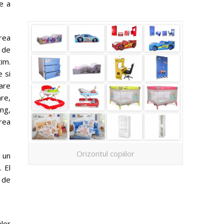
e a
rea
r de
im.
 si
are
re,
ng,
erea
Orizontul copiilor
 un
. El
, de
elor