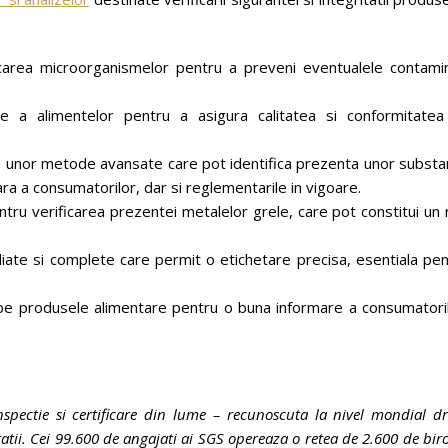
ificarea microorganismelor pentru a preveni eventualele contamin
ce a alimentelor pentru a asigura calitatea si conformitatea
ea unor metode avansate care pot identifica prezenta unor substa
ra a consumatorilor, dar si reglementarile in vigoare.
tru verificarea prezentei metalelor grele, care pot constitui un 
liate si complete care permit o etichetare precisa, esentiala pe
 pe produsele alimentare pentru o buna informare a consumatoril
pectie si certificare din lume – recunoscuta la nivel mondial dr
ritatii. Cei 99.600 de angajati ai SGS opereaza o retea de 2.600 de bir