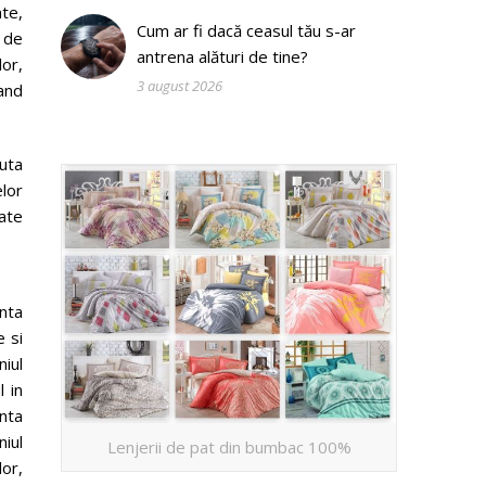
nte,
Cum ar fi dacă ceasul tău s-ar
e de
antrena alături de tine?
lor,
3 august 2026
and
juta
elor
oate
nta
e si
iul
 in
enta
niul
Lenjerii de pat din bumbac 100%
lor,