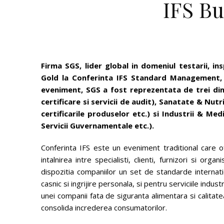
IFS Bu
Firma SGS, lider global in domeniul testarii, ins
Gold la Conferinta IFS Standard Management, 
eveniment, SGS a fost reprezentata de trei dint
certificare si servicii de audit), Sanatate & Nutr
certificarile produselor etc.) si Industrii & Med
Servicii Guvernamentale etc.).
Conferinta IFS este un eveniment traditional care of
intalnirea intre specialisti, clienti, furnizori si or
dispozitia companiilor un set de standarde internati
casnic si ingrijire personala, si pentru serviciile ind
unei companii fata de siguranta alimentara si calitate
consolida increderea consumatorilor.