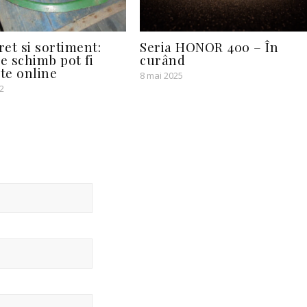
ret si sortiment:
Seria HONOR 400 – În
de schimb pot fi
curând
te online
8 mai 2025
2