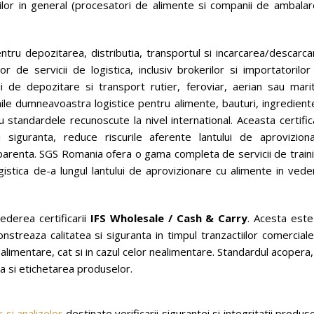
ilor in general (procesatori de alimente si companii de ambalar
ru depozitarea, distributia, transportul si incarcarea/descarca
lor de servicii de logistica, inclusiv brokerilor si importatorilo
i de depozitare si transport rutier, feroviar, aerian sau marit
le dumneavoastra logistice pentru alimente, bauturi, ingrediente
tandardele recunoscute la nivel international. Aceasta certific
siguranta, reduce riscurile aferente lantului de aproviziona
parenta. SGS Romania ofera o gama completa de servicii de traini
logistica de-a lungul lantului de aprovizionare cu alimente in ved
ederea certificarii
IFS Wholesale / Cash & Carry
. Acesta este
streaza calitatea si siguranta in timpul tranzactiilor comerciale
e alimentare, cat si in cazul celor nealimentare. Standardul acopera
 si etichetarea produselor.
 si analizelor
destinate verificarii sigurantei si integritatii produs