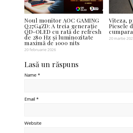
Noul monitor AOC GAMING
Viteza, p
Q27G4ZD: A treia generație
Piesele 
QD-OLED cu rată de refresh
cumpara
de 280 Hz și luminozitate
20 martie 202
maximă de 1000 nits
20 februarie 2026
Lasă un răspuns
Name *
Email *
Website