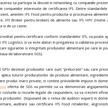
lacerea sa participe la discutii si networking cu companiile preze
tile companiilor interesate de certificarea IFS. Dintre standardel
prezent, amintim IFS Food pentru productia si procesarea alimente
onare, IFS Broker pentru brokerii de alimente sau IFS HPC (Home 
 si de uz casnic.
creditat pentru certificare conform standardelor IFS, va poate a
 si IFS Logistics si va este alaturi in pregatirea si validarea proces
carii sigurantei si integritatii produselor alimentare pe care le p
reteaua de laboratoare SGS).
 GFSI destinat produselor care sunt “prelucrate” sau care prezi
e aplica tuturor producatorilor de produse alimentare, ingredient
are produc marci private, si contine prevederile impuse in domen
Food
oferita de SGS va permite sa va demonstrati angajamentul
 costurile si riscurile legate de raspundere, sa va cresteti efici
tea produselor. Dispunand de o retea de auditori experti in dome
rmare, auditare sau certificare IFS Food retailerilor, angrosisti