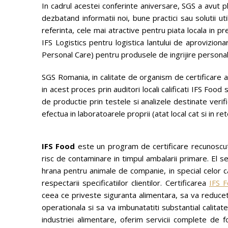
In cadrul acestei conferinte aniversare, SGS a avut p
dezbatand informatii noi, bune practici sau solutii u
referinta, cele mai atractive pentru piata locala in 
IFS Logistics pentru logistica lantului de aprovizi
Personal Care) pentru produsele de ingrijire personala
SGS Romania, in calitate de organism de certificare a
in acest proces prin auditori locali calificati IFS Food
de productie prin testele si analizele destinate verifi
efectua in laboratoarele proprii (atat local cat si in 
IFS Food
este un program de certificare recunoscut
risc de contaminare in timpul ambalarii primare. El s
hrana pentru animale de companie, in special celor c
respectarii specificatiilor clientilor. Certificarea
IFS 
ceea ce priveste siguranta alimentara, sa va reduceti
operationala si sa va imbunatatiti substantial calita
industriei alimentare, oferim servicii complete de fo