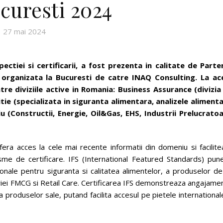
curesti 2024
27 mai 2024
pectiei si certificarii, a fost prezenta in calitate de Parte
organizata la Bucuresti de catre INAQ Consulting. La ac
re diviziile active in Romania: Business Assurance (divizia
itie (specializata in siguranta alimentara, analizele alimenta
iu (Constructii, Energie, Oil&Gas, EHS, Industrii Prelucratoa
era acces la cele mai recente informatii din domeniu si facilite
ganisme de certificare. IFS (International Featured Standards) pun
onale pentru siguranta si calitatea alimentelor, a produselor de
ustriei FMCG si Retail Care. Certificarea IFS demonstreaza angajame
a produselor sale, putand facilita accesul pe pietele international