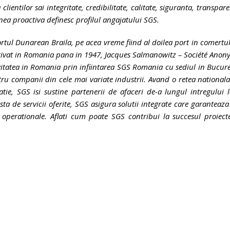
clientilor sai integritate, credibilitate, calitate, siguranta, transpar
inea proactiva definesc profilul angajatului SGS.
ortul Dunarean Braila, pe acea vreme fiind al doilea port in comertu
activat in Romania pana in 1947, Jacques Salmanowitz – Société Ano
vitatea in Romania prin infiintarea SGS Romania cu sediul in Bucure
ru companii din cele mai variate industrii. Avand o retea national
ie, SGS isi sustine partenerii de afaceri de-a lungul intregului 
sta de servicii oferite, SGS asigura solutii integrate care garanteaz
e operationale. Aflati cum poate SGS contribui la succesul proiect