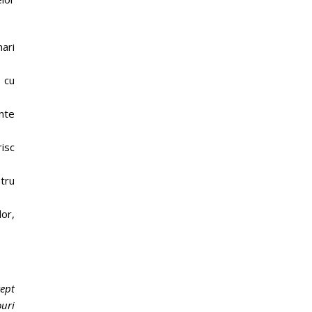
ari
 cu
nte
risc
ntru
or,
ept
ouri