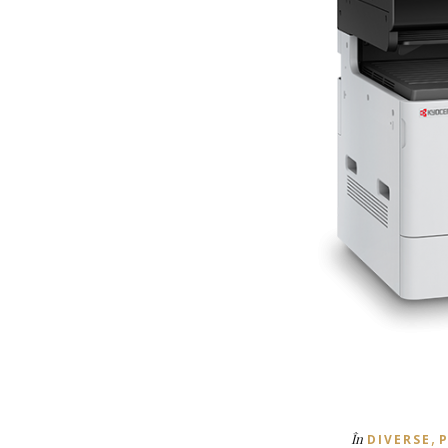
,
În
DIVERSE
P