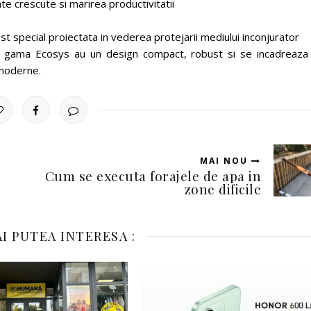
e crescute si marirea productivitatii
t special proiectata in vederea protejarii mediului inconjurator
din gama Ecosys au un design compact, robust si se incadreaza
 moderne.
MAI NOU
Cum se executa forajele de apa in
zone dificile
I PUTEA INTERESA :