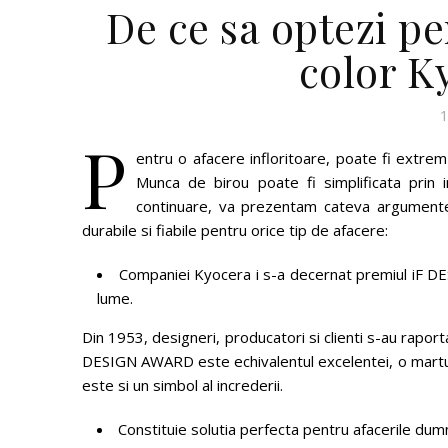
De ce sa optezi p
color K
1
P
entru o afacere infloritoare, poate fi extrem 
Munca de birou poate fi simplificata prin 
continuare, va prezentam cateva argumente p
durabile si fiabile pentru orice tip de afacere:
Companiei Kyocera i s-a decernat premiul iF DE
lume.
Din 1953, designeri, producatori si clienti s-au raporta
DESIGN AWARD este echivalentul excelentei, o marturie 
este si un simbol al increderii.
Constituie solutia perfecta pentru afacerile du