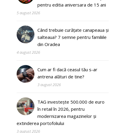
pentru editia aniversara de 15 ani
5 august 2026
Când trebuie curățate canapeaua și
salteaua? 7 semne pentru familiile
din Oradea
4 august 2026
Cum ar fi dacă ceasul tău s-ar
antrena alături de tine?
3 august 2026
TAG investește 500.000 de euro
în retail în 2026, pentru
modernizarea magazinelor și
extinderea portofoliului
3 august 2026