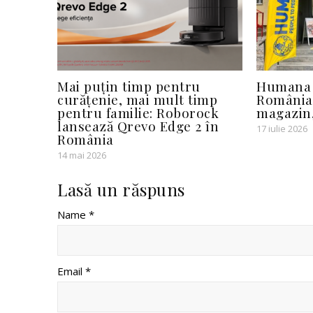
Mai puțin timp pentru
Humana 
curățenie, mai mult timp
România
pentru familie: Roborock
magazin,
lansează Qrevo Edge 2 în
17 iulie 2026
România
14 mai 2026
Lasă un răspuns
Name *
Email *