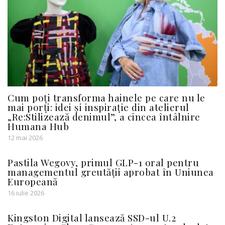
Cum poți transforma hainele pe care nu le
mai porți: idei și inspirație din atelierul
„Re:Stilizează denimul”, a cincea întâlnire
Humana Hub
12 mai 2026
Pastila Wegovy, primul GLP-1 oral pentru
managementul greutății aprobat în Uniunea
Europeană
16 iulie 2026
Kingston Digital lansează SSD-ul U.2