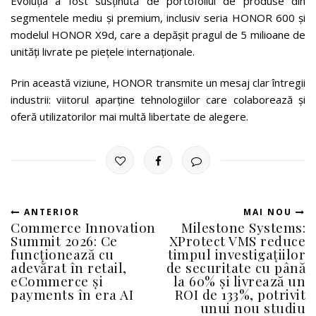
Evoluția a fost susținută de portofoliul de produse din
segmentele mediu și premium, inclusiv seria HONOR 600 și
modelul HONOR X9d, care a depășit pragul de 5 milioane de
unități livrate pe piețele internaționale.
Prin această viziune, HONOR transmite un mesaj clar întregii
industrii: viitorul aparține tehnologiilor care colaborează și
oferă utilizatorilor mai multă libertate de alegere.
ANTERIOR
MAI NOU
Commerce Innovation
Milestone Systems:
Summit 2026: Ce
XProtect VMS reduce
funcționează cu
timpul investigațiilor
adevărat în retail,
de securitate cu până
eCommerce și
la 60% și livrează un
payments în era AI
ROI de 133%, potrivit
unui nou studiu