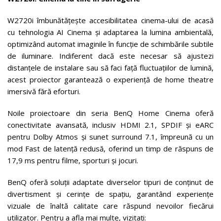
W2720i îmbunătățește accesibilitatea cinema-ului de acasă
cu tehnologia AI Cinema și adaptarea la lumina ambientală,
optimizând automat imaginile în funcție de schimbările subtile
de iluminare. Indiferent dacă este necesar să ajustezi
distanțele de instalare sau să faci față fluctuațiilor de lumină,
acest proiector garantează o experiență de home theatre
imersivă fără eforturi.
Noile proiectoare din seria BenQ Home Cinema oferă
conectivitate avansată, inclusiv HDMI 2.1, SPDIF și eARC
pentru Dolby Atmos și sunet surround 7.1, împreună cu un
mod Fast de latență redusă, oferind un timp de răspuns de
17,9 ms pentru filme, sporturi și jocuri.
BenQ oferă soluții adaptate diverselor tipuri de conținut de
divertisment și cerințe de spațiu, garantând experiențe
vizuale de înaltă calitate care răspund nevoilor fiecărui
utilizator. Pentru a afla mai multe, vizitați: