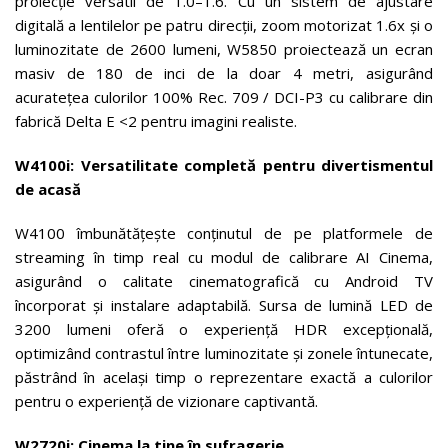
proiecție versatil de 1.0–1.6. Cu un sistem de ajustare
digitală a lentilelor pe patru direcții, zoom motorizat 1.6x și o
luminozitate de 2600 lumeni, W5850 proiectează un ecran
masiv de 180 de inci de la doar 4 metri, asigurând
acuratețea culorilor 100% Rec. 709 / DCI-P3 cu calibrare din
fabrică Delta E <2 pentru imagini realiste.
W4100i:
Versatilitate completă pentru divertismentul
de acasă
W4100 îmbunătățește conținutul de pe platformele de
streaming în timp real cu modul de calibrare AI Cinema,
asigurând o calitate cinematografică cu Android TV
încorporat și instalare adaptabilă. Sursa de lumină LED de
3200 lumeni oferă o experiență HDR excepțională,
optimizând contrastul între luminozitate și zonele întunecate,
păstrând în același timp o reprezentare exactă a culorilor
pentru o experiență de vizionare captivantă.
W2720i: Cinema la tine în sufragerie