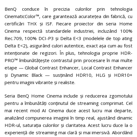
BenQ conduce în precizia culorilor prin tehnologia
CinematicColor™, care garantează acuratețea din fabrică, cu
certificări THX și ISF. Fiecare proiector din seria Home
Cinema respectă standardele industriei, incluzând 100%
Rec.709, 100% DCI-P3 și Delta E<3 (modelele de top ating
Delta E<2), asigurând culori autentice, exact așa cum au fost
intenționate de regizori. În plus, tehnologia proprie HDR-
PRO™ îmbunătățește contrastul prin procesare în mai multe
etape — Global Contrast Enhancer, Local Contrast Enhancer
și Dynamic Black — susținând HDR10, HLG și HDR10+
pentru imagini vibrante și realiste.
Seria BenQ Home Cinema include și reducerea zgomotului
pentru a îmbunătăți conținutul de streaming comprimat. Cel
mai recent mod AI Cinema duce acest lucru mai departe,
analizând compunerea imaginii în timp real, ajustând dinamic
HDR-ul, saturația culorilor și claritatea. Acest lucru duce la o
experiență de streaming mai clară și mai imersivă. Abordând