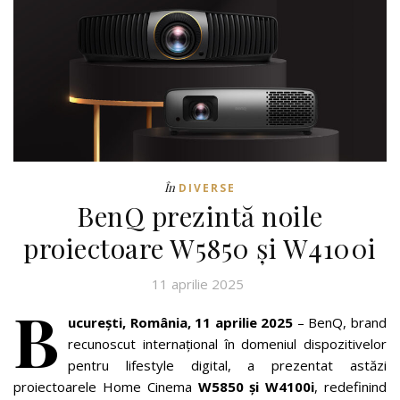
În
DIVERSE
BenQ prezintă noile
proiectoare W5850 și W4100i
11 aprilie 2025
B
ucurești, România, 11 aprilie 2025
– BenQ, brand
recunoscut internațional în domeniul dispozitivelor
pentru lifestyle digital, a prezentat astăzi
proiectoarele Home Cinema
W5850 și W4100i
, redefinind