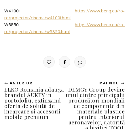
W4100i:
https://www.benq.eu/ro-
ro/projector/cinema/w4100i.html
W5850:
https://www.benq.eu/ro-
ro/projector/cinema/w5850.html
ANTERIOR
MAI NOU
ELKO Romania adauga
DEMGY Group devine
brandul AUKEY in
unul dintre principalii
portofoliu, extinzand
producători mondiali
oferta de solutii de
de componente din
incarcare si accesorii
materiale plastice
mobile premium
pentru interiorul
aeronavelor, datorită
achiziției TOOL