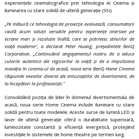
experiențele cinematografice prin tehnologia AI Cinema și
iluminarea cu stare solidă de ultimă generație (SSI).
„Pe măsură ce tehnologia de proiecție evoluează, consumatorii
caută acum soluții versatile pentru experiențe imersive pe
ecrane mari și rezoluție înaltă, care se potrivesc stilurilor de
viață moderne”, a declarat Peter Huang, președintele BenQ
Corporation. „Continuând angajamentul nostru de a aduce
culorile autentice ale regizorilor la viață și de a impulsiona
inovația în cinema-ul de acasă, noua serie BenQ Home Cinema
răspunde nevoilor diverse ale entuziaștilor de divertisment, de
la începători la profesioniști.”
Consolidând poziția de lider în domeniul divertismentului de
acasă, noua serie Home Cinema include iluminare cu stare
solidă pentru toate modelele. Aceste surse de lumină LED și
laser de ultimă generație oferă o durabilitate superioară,
luminozitate constantă și eficiență energetică, protejând
investițiile în sistemele de home theatre pe termen lung.