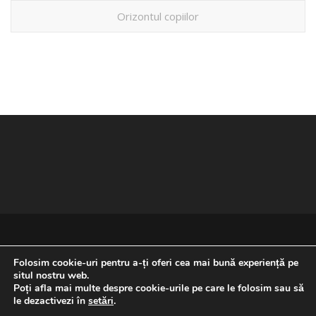
Orizontul copiilor
Folosim cookie-uri pentru a-ți oferi cea mai bună experiență pe
situl nostru web.
Poți afla mai multe despre cookie-urile pe care le folosim sau să
REVENIRE LA ÎNCEPUTUL PAGINII
le dezactivezi în
setări
.