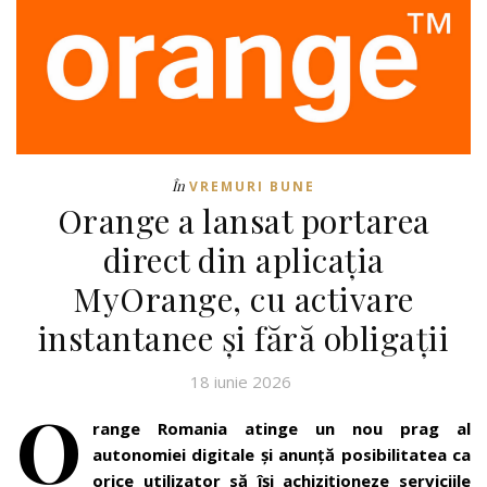
În
VREMURI BUNE
Orange a lansat portarea
direct din aplicația
MyOrange, cu activare
instantanee și fără obligații
18 iunie 2026
O
range Romania atinge un nou prag al
autonomiei digitale și anunță posibilitatea ca
orice utilizator să își achiziționeze serviciile