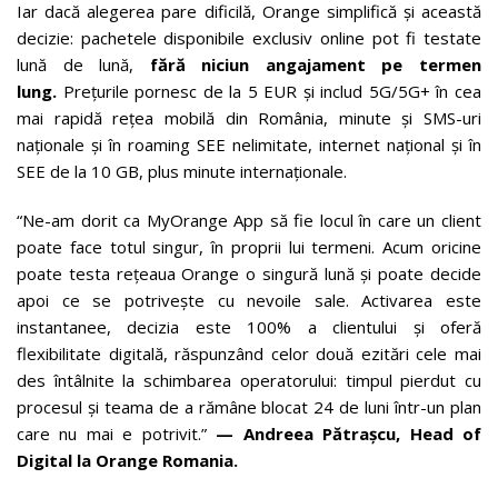
Iar dacă alegerea pare dificilă, Orange simplifică și această
decizie: pachetele disponibile exclusiv online pot fi testate
lună de lună,
fără niciun angajament pe termen
lung.
Prețurile pornesc de la 5 EUR și includ 5G/5G+ în cea
mai rapidă rețea mobilă din România, minute și SMS-uri
naționale și în roaming SEE nelimitate, internet național și în
SEE de la 10 GB, plus minute internaționale.
“Ne-am dorit ca MyOrange App să fie locul în care un client
poate face totul singur, în proprii lui termeni. Acum oricine
poate testa rețeaua Orange o singură lună și poate decide
apoi ce se potrivește cu nevoile sale. Activarea este
instantanee, decizia este 100% a clientului și oferă
flexibilitate digitală, răspunzând celor două ezitări cele mai
des întâlnite la schimbarea operatorului: timpul pierdut cu
procesul și teama de a rămâne blocat 24 de luni într-un plan
care nu mai e potrivit.”
— Andreea Pătrașcu, Head of
Digital la Orange Romania.