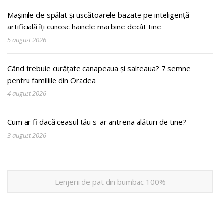
Mașinile de spălat și uscătoarele bazate pe inteligență
artificială îți cunosc hainele mai bine decât tine
5 august 2026
Când trebuie curățate canapeaua și salteaua? 7 semne
pentru familiile din Oradea
4 august 2026
Cum ar fi dacă ceasul tău s-ar antrena alături de tine?
3 august 2026
Lenjerii de pat din bumbac 100%