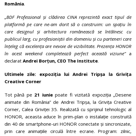
România
.
„BDF Professional și clădirea CINA reprezintă exact tipul de
platformă pe care ne-am dorit să o construim: un spațiu în
care designul și arhitectura românească se întâlnesc cu
publicul larg, cu profesioniștii din domeniu și cu parteneri care
înțeleg că excelența are nevoie de vizibilitate. Prezența HONOR
în acest weekend completează perfect această viziune”
a
declarat
Andrei Borțun, CEO The Institute
.
Ultimele zile: expoziția lui Andrei Tripșa la Grivița
Creative Corner
Tot până pe
21 iunie
poate fi vizitată expoziția „Desene
animate din România” de Andrei Tripșa, la Grivița Creative
Corner, Calea Griviței 35. Realizată cu sprijinul tehnologic al
HONOR, aceasta aduce în prim-plan o instalație construită
din 40 de smartphone-uri HONOR conectate și sincronizate,
prin care animațiile circulă între ecrane. Program: zilnic,