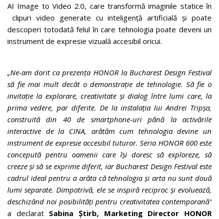
AI Image to Video 2.0, care transformă imaginile statice în
clipuri video generate cu inteligență artificială și poate
descoperi totodată felul în care tehnologia poate deveni un
instrument de expresie vizuală accesibil oricui.
„Ne-am dorit ca prezența HONOR la Bucharest Design Festival
să fie mai mult decât o demonstrație de tehnologie. Să fie o
invitație la explorare, creativitate și dialog între lumi care, la
prima vedere, par diferite. De la instalația lui Andrei Tripșa,
construită din 40 de smartphone-uri până la activările
interactive de la CINA, arătăm cum tehnologia devine un
instrument de expresie accesibil tuturor. Seria HONOR 600 este
concepută pentru oamenii care își doresc să exploreze, să
creeze și să se exprime diferit, iar Bucharest Design Festival este
cadrul ideal pentru a arăta că tehnologia și arta nu sunt două
lumi separate. Dimpotrivă, ele se inspiră reciproc și evoluează,
deschizând noi posibilități pentru creativitatea contemporană”
a declarat
Sabina Știrb, Marketing Director HONOR