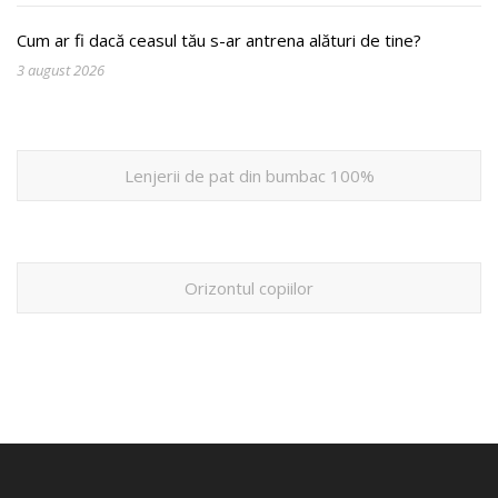
Cum ar fi dacă ceasul tău s-ar antrena alături de tine?
3 august 2026
Lenjerii de pat din bumbac 100%
Orizontul copiilor