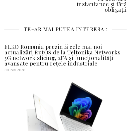
instantanee și fără
obligații
TE-AR MAI PUTEA INTERESA :
ELKO Romania prezintă cele mai noi
actualizări RutOS de la Teltonika Networks:
5G network slicing, 2FA și funcționalități
avansate pentru rețele industriale
8 iunie 2026