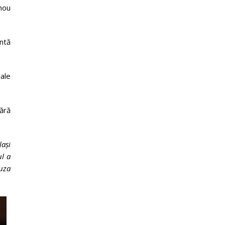
nou
ntă
eale
fără
ași
ul a
auza