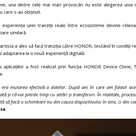
one, una dintre cele mai mari provocări nu este alegerea unui 
u care s-au obișnuit.
experiența unei tranziții reale între ecosisteme devine releva
bare similară.
artista a ales să facă tranziția către HONOR, testând în condiții r
i adaptarea la o nouă experiență digitală.
 și aplicațiilor a fost realizat prin funcția HONOR Device Clone, 
e.
ra mutarea efectivă a datelor. După ani în care am folosit acel
 și că voi pierde timp cu setări și transferuri. În realitate, proces
vită să facă o schimbare nu din cauza dispozitivului în sine, ci din c
ose
.