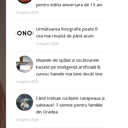
pentru editia aniversara de 15 ani
5 august 2026
Următoarea fotografie poate fi
cea mai reușită de până acum
5 august 2026
Mașinile de spălat și uscătoarele
bazate pe inteligență artificială îți
cunosc hainele mai bine decât tine
5 august 2026
Când trebuie curățate canapeaua și
salteaua? 7 semne pentru familiile
din Oradea
4 august 2026