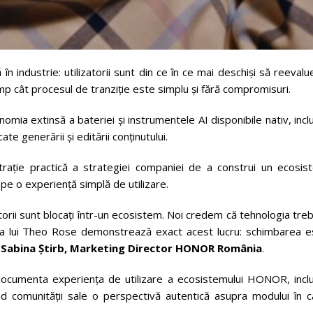
 în industrie: utilizatorii sunt din ce în ce mai deschiși să reeval
mp cât procesul de tranziție este simplu și fără compromisuri.
mia extinsă a bateriei și instrumentele AI disponibile nativ, incl
ate generării și editării conținutului.
ție practică a strategiei companiei de a construi un ecosis
pe o experiență simplă de utilizare.
izatorii sunt blocați într-un ecosistem. Noi credem că tehnologia tre
nța lui Theo Rose demonstrează exact acest lucru: schimbarea e
t
Sabina Știrb, Marketing Director HONOR România
.
documenta experiența de utilizare a ecosistemului HONOR, inclu
rind comunității sale o perspectivă autentică asupra modului în 