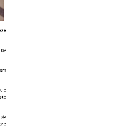
ueze
usiv
tem
buie
ste
siv
care