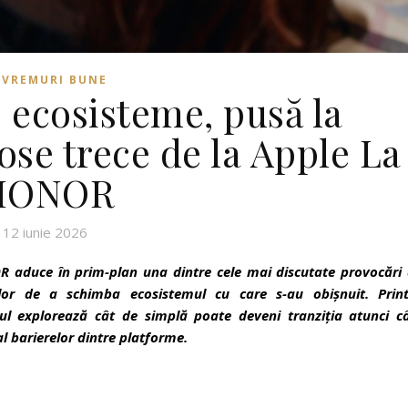
VREMURI BUNE
 ecosisteme, pusă la
ose trece de la Apple La
HONOR
12 iunie 2026
 aduce în prim-plan una dintre cele mai discutate provocări 
ilor de a schimba ecosistemul cu care s-au obișnuit. Print
atul explorează cât de simplă poate deveni tranziția atunci c
al barierelor dintre platforme.