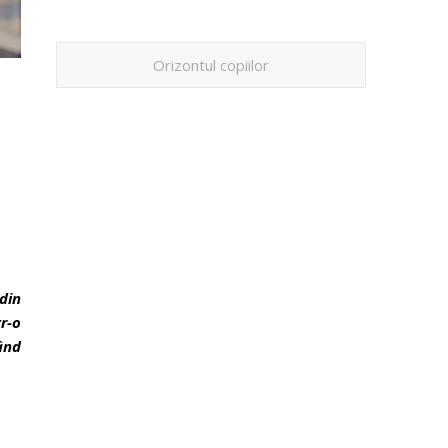
Orizontul copiilor
din
r-o
ând