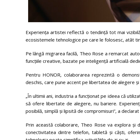
Experiența artistei reflectă o tendință tot mai vizibilă
ecosistemele tehnologice pe care le folosesc, atât ti
Pe lângă migrarea facilă, Theo Rose a remarcat autono
funcțiile creative, bazate pe inteligență artificială dedic
Pentru HONOR, colaborarea reprezintă o demonstra
deschis, care pune accent pe libertatea de alegere și 
„În ultimii ani, industria a funcționat pe ideea că util
să ofere libertate de alegere, nu bariere. Experie
posibilă, simplă și lipsită de compromisuri”, a declara
Prin această colaborare, Theo Rose va explora și 
conectivitatea dintre telefon, tabletă și căști, ofe
tehnologia poate simplifica activitățile de zi cu zi.