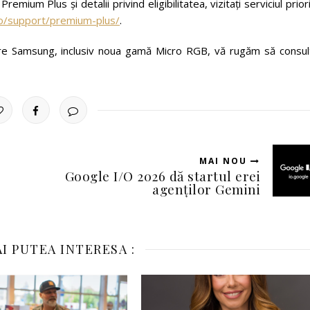
emium Plus și detalii privind eligibilitatea, vizitați serviciul prior
o/support/premium-plus/
.
re Samsung, inclusiv noua gamă Micro RGB, vă rugăm să consult
MAI NOU
Google I/O 2026 dă startul erei
agenților Gemini
I PUTEA INTERESA :