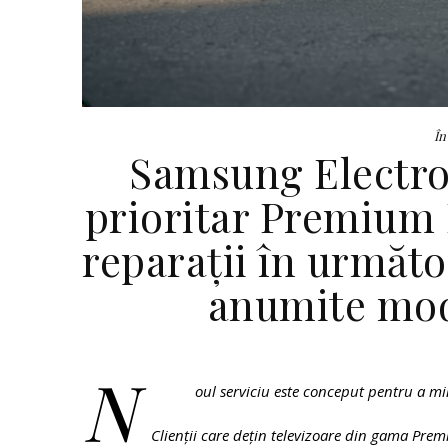
În
Samsung Electron
prioritar Premium 
reparații în următo
anumite mod
N
oul serviciu este conceput pentru a mi
Clienții care dețin televizoare din gama Premi