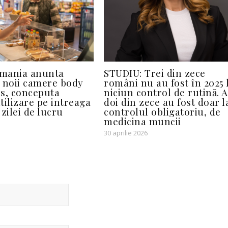
mania anunta
STUDIU: Trei din zece
 noii camere body
români nu au fost în 2025 
s, conceputa
niciun control de rutină. A
tilizare pe intreaga
doi din zece au fost doar l
zilei de lucru
controlul obligatoriu, de
medicina muncii
30 aprilie 2026