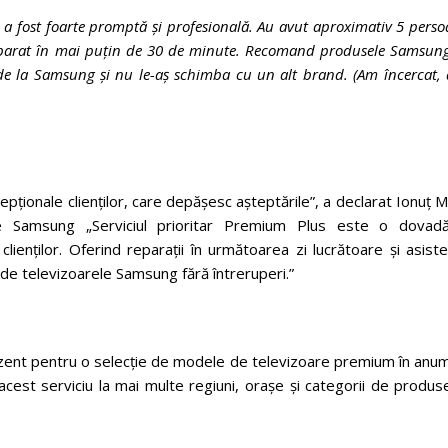
 a fost foarte promptă și profesională. Au avut aproximativ 5 pers
 reparat în mai puțin de 30 de minute. Recomand produsele Samsun
t de la Samsung și nu le-aș schimba cu un alt brand. (Am încercat,
ționale clienților, care depășesc așteptările”, a declarat Ionuț M
ce Samsung „Serviciul prioritar Premium Plus este o dovad
clienților. Oferind reparații în următoarea zi lucrătoare și asist
a de televizoarele Samsung fără întreruperi.”
rezent pentru o selecție de modele de televizoare premium în anu
est serviciu la mai multe regiuni, orașe și categorii de produse