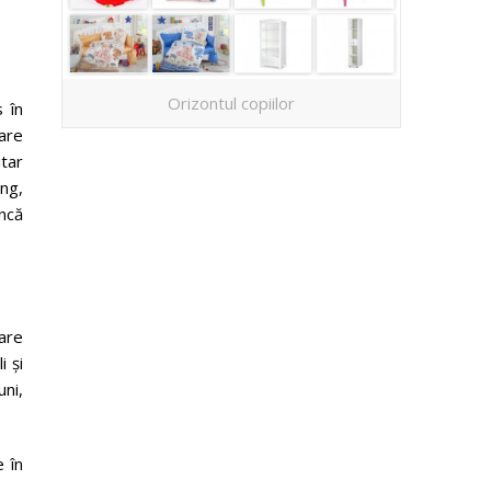
Orizontul copiilor
 în
are
tar
ng,
uncă
are
i și
ni,
e în