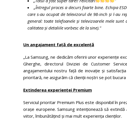
„Totul a fost super tare!! Felicitări
”
„Întregul proces a decurs foarte bine. Echipa ESD
care s-au ocupat de televizorul de 98-inch și l-au
general: toate telefoanele și televizoarele mele sun
calitatea și detaliile vorbesc de la sine).”
Un angajament față de excelență
„La Samsung, ne dedicăm oferirii unor experiențe excep
Gherghe, directorul Diviziei de Customer Servi
angajamentului nostru față de inovație și satisfacția 
prioritară, ne asigurăm că clienții noștri se pot bucur
Extinderea experienței Premium
Serviciul prioritar Premium Plus este disponibil în p
orașe europene. Samsung intenționează să extindă ac
viitor, îmbunătățind și mai mult experiența clienților.