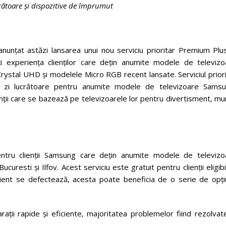
rătoare și dispozitive de împrumut
nunțat astăzi lansarea unui nou serviciu prioritar Premium Plus
 experiența clienților care dețin anumite modele de televizo
ystal UHD și modelele Micro RGB recent lansate. Serviciul priori
a zi lucrătoare pentru anumite modele de televizoare Samsu
nții care se bazează pe televizoarele lor pentru divertisment, m
pentru clienții Samsung care dețin anumite modele de televizo
resti și Ilfov. Acest serviciu este gratuit pentru clienții eligibil
client se defectează, acesta poate beneficia de o serie de opțiu
arații rapide și eficiente, majoritatea problemelor fiind rezolvat