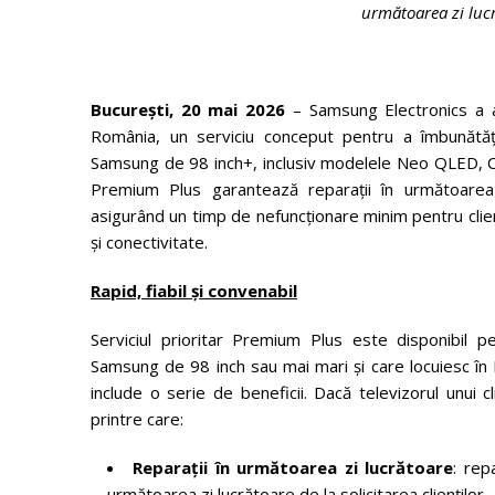
următoarea zi luc
București, 20 mai
2026
– Samsung Electronics a a
România, un serviciu conceput pentru a îmbunătăți
Samsung de 98 inch+, inclusiv modelele Neo QLED, Cr
Premium Plus garantează reparații în următoare
asigurând un timp de nefuncționare minim pentru clie
și conectivitate.
Rapid, fiabil și convenabil
Serviciul prioritar Premium Plus este disponibil 
Samsung de 98 inch sau mai mari și care locuiesc în Bucu
include o serie de beneficii. Dacă televizorul unui 
printre care:
Reparații în următoarea zi lucrătoare
: rep
următoarea zi lucrătoare de la solicitarea clienților.