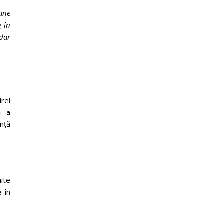
oane
g în
 dar
irel
ă a
ență
mite
 în