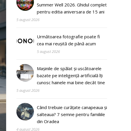
Summer Well 2026. Ghidul complet
pentru editia aniversara de 15 ani
5 august 2026
Următoarea fotografie poate fi
cea mai reușită de până acum
5 august 2026
Mașinile de spălat și uscătoarele
bazate pe inteligență artificială îți
cunosc hainele mai bine decât tine
5 august 2026
Când trebuie curățate canapeaua și
salteaua? 7 semne pentru familiile
din Oradea
4 august 2026