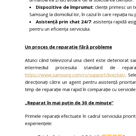
Dispozitive de împrumut
: clienții primesc un
Samsung la domiciliul lor, în cazul în care repația n
Asistență prin chat 24/7
: asistența rapidă asi
pentru un eficiența serviciului.
Un proces de reparație fără probleme
Atunci când televizorul unui client este deteriorat s
intermediul procesului standard de repa
https://www.samsung.com/ro/support/livechat/
. Sel
direcționați către un agent pentru asistență priorita
timp de reparație mai rapid în comparație cu serviciil
„Reparat în mai puțin de 30 de minute”
Primele reparații efectuate în cadrul serviciului prior
experiențele: