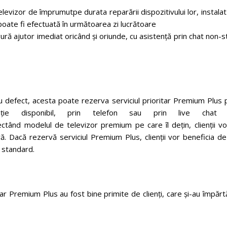
 televizor de împrumutpe durata reparării dispozitivului lor, instala
u poate fi efectuată în următoarea zi lucrătoare
gură ajutor imediat oricând și oriunde, cu asistență prin chat non-
au defect, acesta poate rezerva serviciul prioritar Premium Plus 
rație disponibil, prin telefon sau prin live chat
ectând modelul de televizor premium pe care îl dețin, clienții vo
ră. Dacă rezervă serviciul Premium Plus, clienții vor beneficia d
e standard.
itar Premium Plus au fost bine primite de clienți, care și-au împărt