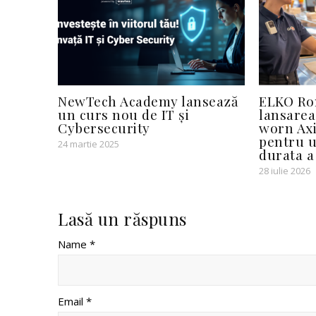
NewTech Academy lansează
ELKO Ro
un curs nou de IT și
lansarea
Cybersecurity
worn Axi
pentru u
24 martie 2025
durata a 
28 iulie 2026
Lasă un răspuns
Name *
Email *