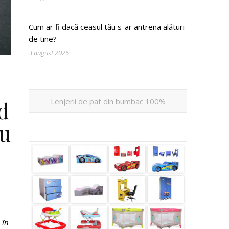
Cum ar fi dacă ceasul tău s-ar antrena alături
de tine?
3 august 2026
Lenjerii de pat din bumbac 100%
d
ru
 în