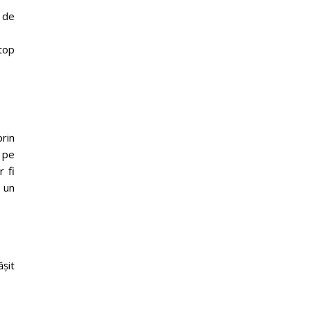
t de
stop
prin
 pe
r fi
e un
ășit