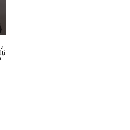
la
lți
a