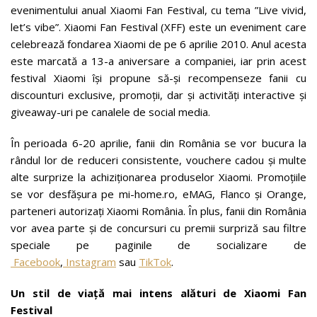
evenimentului anual Xiaomi Fan Festival, cu tema ”Live vivid,
let’s vibe”. Xiaomi Fan Festival (XFF) este un eveniment care
celebrează fondarea Xiaomi de pe 6 aprilie 2010. Anul acesta
este marcată a 13-a aniversare a companiei, iar prin acest
festival Xiaomi își propune să-și recompenseze fanii cu
discounturi exclusive, promoții, dar și activități interactive și
giveaway-uri pe canalele de social media.
În perioada 6-20 aprilie, fanii din România se vor bucura la
rândul lor de reduceri consistente, vouchere cadou și multe
alte surprize la achiziționarea produselor Xiaomi. Promoțiile
se vor desfășura pe mi-home.ro, eMAG, Flanco și Orange,
parteneri autorizați Xiaomi România. În plus, fanii din România
vor avea parte și de concursuri cu premii surpriză sau filtre
speciale pe paginile de socializare de
Facebook
,
Instagram
sau
TikTok
.
Un stil de viață mai intens alături de Xiaomi Fan
Festival