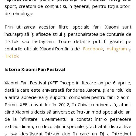
sport, creatorii de conținut și, în general, pentru toți iubitorii
de tehnologie.
Prin utilizarea acestor filtre speciale fanii Xiaomi sunt
încurajați să își afișeze stilul și personalitatea pe conturile de
TikTok sau Instagram. Toate detaliile pot fi găsite pe
conturile oficiale Xiaomi România de
Facebook
,
Instagram
și
TikTok
.
Istoria Xiaomi Fan Festival
Xiaomi Fan Festival (XFF) începe în fiecare an pe 6 aprilie,
dată la care este aniversată fondarea Xiaomi, și are rolul de
a arăta aprecierea și suportul companiei pentru fanii Xiaomi.
Primul XFF a avut loc în 2012, în China continentală, atunci
când Xiaomi a decis să aniverseze într-un mod special doi ani
de la înființare. Evenimentul a constat într-o petrecere
extraordinară, cu decorațiuni speciale și activități distractive
și s-a desfășurat într-un club în care un DJ a întreținut