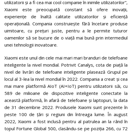
utilizatorii și a fi cea mai cool companie în inimile utilizatorilor”,
Xiaomi este preocupată constant să ofere inovații,
experiențe de înaltă calitate utilizatorilor și eficiență
operațională. Compania construiește fără încetare produse
uimitoare, cu prețuri juste, pentru a le permite tuturor
oamenilor să se bucure de o viață mai bună prin intermediul
unei tehnologii inovatoare.
Xiaomi este unul din cele mai mari mari branduri de telefoane
inteligente la nivel mondial. Potrivit Canalys, cota de piață la
nivel de livrări de telefoane inteligente plasează Grupul pe
locul al 3-lea la nivel mondial în 2022. Compania a creat și cea
mai mare platformă AIoT (AI+IoT) pentru utilizatorii săi, cu
589 de milioane de dispozitive inteligente conectate la
această platformă, în afară de telefoane și laptopuri, la data
de 31 decembrie 2022. Produsele Xiaomi sunt prezente în
peste 100 de țări și regiuni din întreaga lume. În august
2022, Xiaomi a fost inclusă pentru al patrulea an la rând în
topul Fortune Global 500, clasându-se pe poziția 266, cu 72