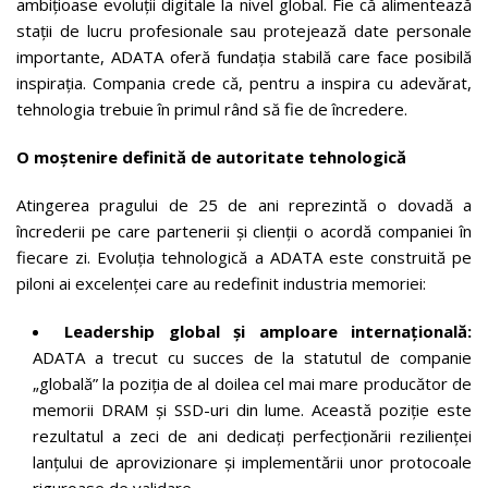
ambițioase evoluții digitale la nivel global. Fie că alimentează
stații de lucru profesionale sau protejează date personale
importante, ADATA oferă fundația stabilă care face posibilă
inspirația. Compania crede că, pentru a inspira cu adevărat,
tehnologia trebuie în primul rând să fie de încredere.
O moștenire definită de autoritate tehnologică
Atingerea pragului de 25 de ani reprezintă o dovadă a
încrederii pe care partenerii și clienții o acordă companiei în
fiecare zi. Evoluția tehnologică a ADATA este construită pe
piloni ai excelenței care au redefinit industria memoriei:
Leadership global și amploare internațională:
ADATA a trecut cu succes de la statutul de companie
„globală” la poziția de al doilea cel mai mare producător de
memorii DRAM și SSD-uri din lume. Această poziție este
rezultatul a zeci de ani dedicați perfecționării rezilienței
lanțului de aprovizionare și implementării unor protocoale