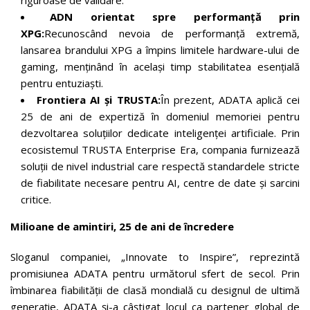
riguroase de validare.
ADN orientat spre performanță prin
XPG:
Recunoscând nevoia de performanță extremă,
lansarea brandului XPG a împins limitele hardware-ului de
gaming, menținând în același timp stabilitatea esențială
pentru entuziaști.
Frontiera AI și TRUSTA:
În prezent, ADATA aplică cei
25 de ani de expertiză în domeniul memoriei pentru
dezvoltarea soluțiilor dedicate inteligenței artificiale. Prin
ecosistemul TRUSTA Enterprise Era, compania furnizează
soluții de nivel industrial care respectă standardele stricte
de fiabilitate necesare pentru AI, centre de date și sarcini
critice.
Milioane de amintiri, 25 de ani de încredere
Sloganul companiei, „Innovate to Inspire”, reprezintă
promisiunea ADATA pentru următorul sfert de secol. Prin
îmbinarea fiabilității de clasă mondială cu designul de ultimă
generație, ADATA și-a câștigat locul ca partener global de