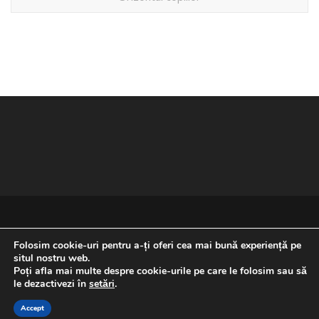
Folosim cookie-uri pentru a-ți oferi cea mai bună experiență pe
situl nostru web.
Poți afla mai multe despre cookie-urile pe care le folosim sau să
REVENIRE LA ÎNCEPUTUL PAGINII
le dezactivezi în
setări
.
Accept