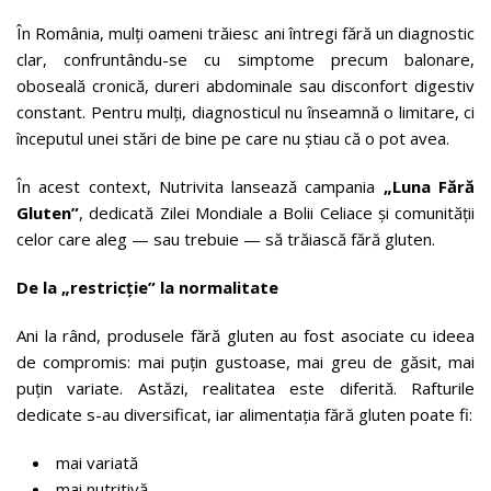
În România, mulți oameni trăiesc ani întregi fără un diagnostic
clar, confruntându-se cu simptome precum balonare,
oboseală cronică, dureri abdominale sau disconfort digestiv
constant. Pentru mulți, diagnosticul nu înseamnă o limitare, ci
începutul unei stări de bine pe care nu știau că o pot avea.
În acest context, Nutrivita lansează campania
„Luna Fără
Gluten”
, dedicată Zilei Mondiale a Bolii Celiace și comunității
celor care aleg — sau trebuie — să trăiască fără gluten.
De la „restricție” la normalitate
Ani la rând, produsele fără gluten au fost asociate cu ideea
de compromis: mai puțin gustoase, mai greu de găsit, mai
puțin variate. Astăzi, realitatea este diferită. Rafturile
dedicate s-au diversificat, iar alimentația fără gluten poate fi:
mai variată
mai nutritivă