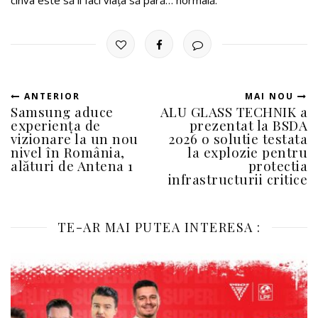
cinva este să îi faci viața să pară… normală.
ANTERIOR
MAI NOU
Samsung aduce
ALU GLASS TECHNIK a
experiența de
prezentat la BSDA
vizionare la un nou
2026 o solutie testata
nivel în România,
la explozie pentru
alături de Antena 1
protectia
infrastructurii critice
TE-AR MAI PUTEA INTERESA :