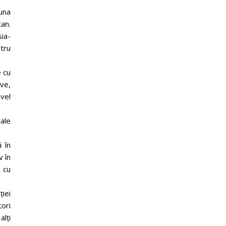
una
tan.
sia-
ntru
e cu
ve,
ivel
ale
ă în
 în
 cu
ției
ori
alţi