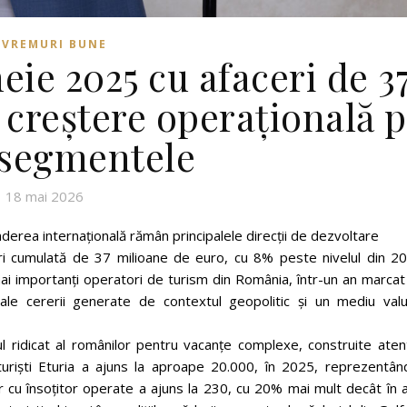
VREMURI BUNE
eie 2025 cu afaceri de 3
 creștere operațională 
 segmentele
18 mai 2026
tinderea internațională rămân principalele direcții de dezvoltare
eri cumulată de 37 milioane de euro, cu 8% peste nivelul din 20
 mai importanți operatori de turism din România, într-un an marca
 ale cererii generate de contextul geopolitic și un mediu valu
esul ridicat al românilor pentru vacanțe complexe, construite aten
turiști Eturia a ajuns la aproape 20.000, în 2025, reprezentân
 cu însoțitor operate a ajuns la 230, cu 20% mai mult decât în a