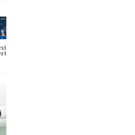
ext
ert