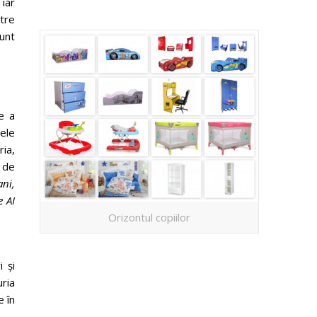
 iar
ntre
unt
de a
lele
ia,
i de
ani,
e AI
Orizontul copiilor
 și
uria
e în