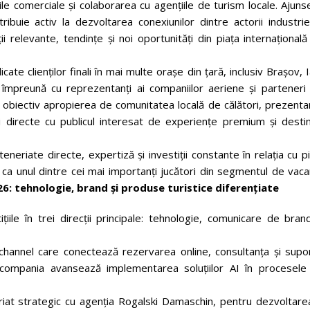
ile comerciale și colaborarea cu agențiile de turism locale. Ajuns
ibuie activ la dezvoltarea conexiunilor dintre actorii industrie
ii relevante, tendințe și noi oportunități din piața internațional
te clienților finali în mai multe orașe din țară, inclusiv Braşov, I
 împreună cu reprezentanți ai companiilor aeriene și parteneri 
t ca obiectiv apropierea de comunitatea locală de călători, prezent
ii directe cu publicul interesat de experiențe premium și destin
eriate directe, expertiză și investiții constante în relația cu p
ția ca unul dintre cei mai importanți jucători din segmentul de vac
6: tehnologie, brand și produse turistice diferenţiate
iile în trei direcții principale: tehnologie, comunicare de bran
ichannel care conectează rezervarea online, consultanța și supor
, compania avansează implementarea soluțiilor AI în procesele
riat strategic cu agenția Rogalski Damaschin, pentru dezvoltarea