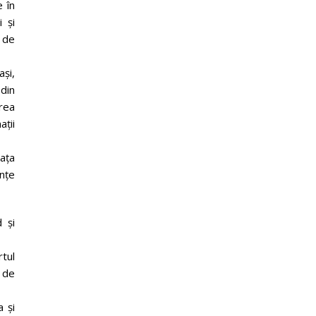
e în
i și
ă de
ași,
din
area
ații
iața
anțe
d și
tul
 de
 și