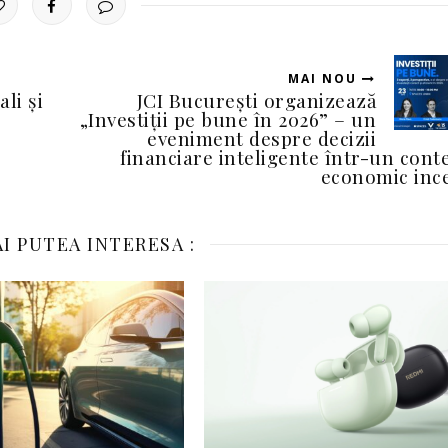
MAI NOU
li și
JCI București organizează
„Investiții pe bune în 2026” – un
eveniment despre decizii
financiare inteligente într-un cont
economic inc
I PUTEA INTERESA :