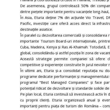
De asemenea, grupul controlează 50% din compania
dintre piețele importante pentru vacanțele long-haul,
În Asia, Eturia deține 7% din acțiunile Vio Travel, D
Pacific, investiție care oferă acces direct la infras
destinațiile asiatice.
În paralel cu dezvoltarea comercială și consolidarea r
importante Tourism Board-uri internaționale, printre
Cuba, Madeira, Kenya şi Ras Al-Khaimah. Totodată, Etu
global, consolidându-și astfel poziția în zona de vaca
Această strategie permite companiei să ofere clie
competitive și experiențe construite în jurul nevoilor r
În ultimii ani, Eturia și-a consolidat reputația nu d
programe dedicate performanței și managementului s
programul “Best Managed Companies” și face parte
potențial ridicat de dezvoltare și standarde solide de
Pe plan local, Eturia continuă să investească activ în 
cu propriii clienți. Eturia organizează anual și e
importanți pentru piaţa de turism din România – compan