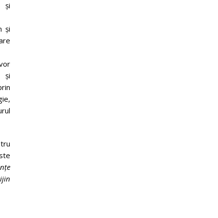
 și
 și
care
 vor
 și
prin
gie,
urul
tru
este
ențe
ijin