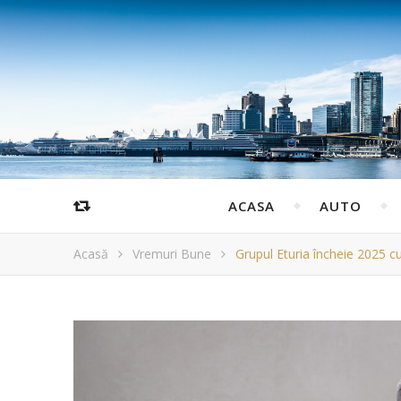
ACASA
AUTO
Acasă
Vremuri Bune
Grupul Eturia încheie 2025 c