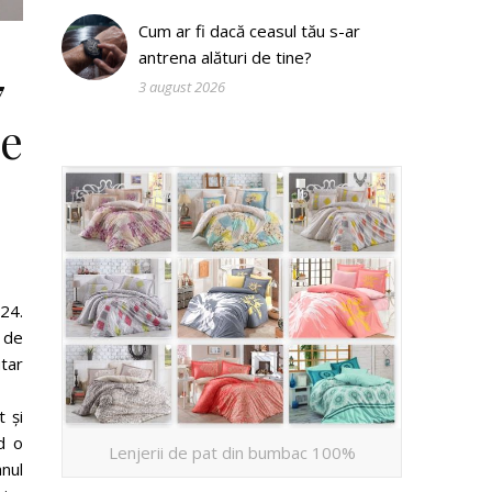
Cum ar fi dacă ceasul tău s-ar
antrena alături de tine?
7
3 august 2026
pe
24.
t de
tar
t și
d o
Lenjerii de pat din bumbac 100%
nul