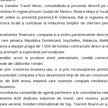
 Danubia Travel Mexic, consolidându-și prezența directă pe 
 inclusiv în regiuni precum Ciudad de Mexico, Riviera Maya și Yuca
MC online cu prezență puternică în Indonezia, Bali și regiunea A
tructura locală și contribuie la reducerea timpilor de ofertare pe
ezultatelor financiare, compania și-a extins parteneriatele direct
 care Jamaica, Republica Dominicană, Seychelles, Malaezia, Maldi
ria a depășit pragul de 1.000 de hoteluri contractate direct la n
nțe premium și experiențe personalizate.
nților acces la produse atent selecționate, condiții comerci
eale ale călătorilor români.
oar prin creșterea business-ului, ci și prin recunoașterea primit
ustenabil. Compania a fost desemnată timp de doi ani consecutiv
 din BVB Arena, inițiativă care reunește companii românești
 business.
dezvoltarea comunității de agenții partenere și în consolidarea rela
venimente B2B dedicate industriei de travel, care reunesc jucăt
ii aeriene, hotelieri internaționali de top, Tourism Board-uri și 