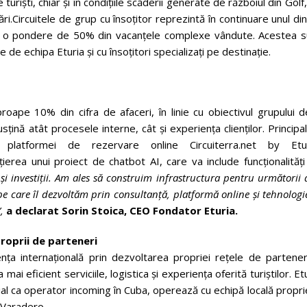
uriști, chiar și în condițiile scăderii generate de războiul din Golf,
Circuitele de grup cu însoțitor reprezintă în continuare unul di
 cu o pondere de 50% din vacanțele complexe vândute. Acestea s
de echipa Eturia și cu însoțitori specializați pe destinație.
roape 10% din cifra de afaceri, în linie cu obiectivul grupului 
sțină atât procesele interne, cât și experiența clienților. Principa
 platformei de rezervare online Circuiterra.net by Etur
țierea unui proiect de chatbot AI, care va include funcționalităț
i investiții. Am ales să construim infrastructura pentru următorii 
e care îl dezvoltăm prin consultanță, platformă online şi tehnologi
,
a declarat Sorin Stoica, CEO Fondator Eturia.
proprii de parteneri
nța internațională prin dezvoltarea propriei rețele de parteneri
mai eficient serviciile, logistica și experiența oferită turiștilor. Et
l ca operator incoming în Cuba, operează cu echipă locală propri
 Varadero.