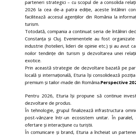
parteneri strategici – cu scopul de a consolida relați
2026 la cea de-a patra ediție, aceste întâlniri contr
facilitează accesul agențiilor din România la informaț
turism.
Totodată, compania a continuat seria de întâlniri dedica
Constanța și Cluj. Evenimentele au fost organizate
industrie (hotelieri, lideri de opinie etc.) și au avu
noilor tendințe din turism și dezvoltarea unei relaț
exotice.
Prin această strategie de dezvoltare bazată pe parten
locală și internațională, Eturia își consolidează pozi
premium și tailor-made din România.
Perspective 202
Pentru 2026, Eturia își propune să continue investiț
dezvoltare de produs.
În tehnologie, grupul finalizează infrastructura omn
post-vânzare într-un ecosistem unitar. În paralel
ofertare și interacțiune cu turiștii.
În comunicare și brand, Eturia a încheiat un partene