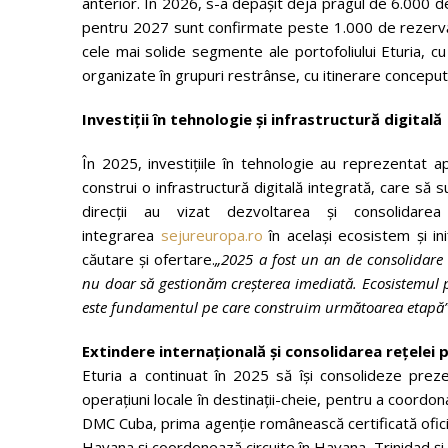
anterior. În 2026, s-a depășit deja pragul de 6.000 de t
pentru 2027 sunt confirmate peste 1.000 de rezervări.
cele mai solide segmente ale portofoliului Eturia,
organizate în grupuri restrânse, cu itinerare concepute 
Investiții în tehnologie și infrastructură digitală
În 2025, investițiile în tehnologie au reprezentat ap
construi o infrastructură digitală integrată, care să su
direcții au vizat dezvoltarea și consolidarea
integrarea
sejureuropa.ro
în același ecosistem și ini
căutare și ofertare.
„2025 a fost un an de consolidare ș
nu doar să gestionăm creșterea imediată. Ecosistemul p
este fundamentul pe care construim următoarea etapă”
Extindere internațională și consolidarea rețelei 
Eturia a continuat în 2025 să își consolideze preze
operațiuni locale în destinații-cheie, pentru a coordona 
DMC Cuba, prima agenție românească certificată oficia
Havana și coordonează circuite în Havana, Trinidad și