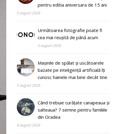
pentru editia aniversara de 15 ani
5 august 2026
Următoarea fotografie poate fi
cea mai reușită de până acum
5 august 2026
Mașinile de spălat și uscătoarele
bazate pe inteligență artificială îți
cunosc hainele mai bine decât tine
5 august 2026
Când trebuie curățate canapeaua și
salteaua? 7 semne pentru familiile
din Oradea
4 august 2026