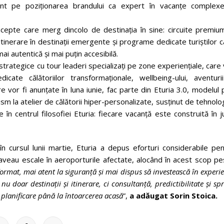
nt pe poziționarea brandului ca expert în vacanțe complexe
cepte care merg dincolo de destinația în sine: circuite premium
tinerare în destinații emergente și programe dedicate turiștilor 
ai autentică și mai puțin accesibilă.
trategice cu tour leaderi specializați pe zone experiențiale, care
te călătoriilor transformaționale, wellbeing-ului, aventurii
e vor fi anunțate în luna iunie, fac parte din Eturia 3.0, modelul 
m la atelier de călătorii hiper-personalizate, susținut de tehnolo
 centrul filosofiei Eturia: fiecare vacanță este construită în j
n cursul lunii martie, Eturia a depus eforturi considerabile pen
 aveau escale în aeroporturile afectate, alocând în acest scop p
ormat, mai atent la siguranță și mai dispus să investească în experi
u doar destinații și itinerare, ci consultanță, predictibilitate și spr
e planificare până la întoarcerea acasă
”,
a adăugat Sorin Stoica.