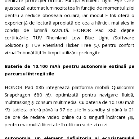
dedicate protecției ochilor. Funcția Ambient Light Eye Care
ajustează automat luminozitatea în funcție de momentul zilei
pentru a reduce oboseala oculară, iar modul E-Ink oferă o
experiență de lectură apropiată de cea a hârtiei, mai ales în
condiții de lumină scăzută. HONOR Pad X8b deține
certificările TÜV Rheinland Low Blue Light (Software
Solution) și TÜV Rheinland Flicker Free
(5)
, pentru confort
vizual îmbunătățit în timpul utilizării prelungite.
Baterie de 10.100 mAh pentru autonomie extinsă pe
parcursul întregii zile
HONOR Pad X8b integrează platforma mobilă Qualcomm
Snapdragon 680
(6)
, optimizată pentru navigare fluidă,
multitasking și consum multimedia. Cu bateria de 10.100 mAh
(7),
tableta oferă până la 97 de zile în standby și până la 21
de ore de redare video online cu o singură încărcare
(8)
,
pentru mai multă libertate în utilizarea de zi cu zi.
Autonomia, un element definitoriu al ecosistemului