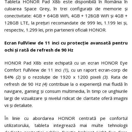
Tableta HONOR Pad X8b este disponibilă în România în
culoarea Space Grey, în trei configurații de memorie și
conectivitate: 4GB + 64GB WiFi, 4GB + 128GB WiFi și 4GB +
128GB LTE, la prețuri recomandate de 999 lei, 1.199 lei și,
respectiv, 1.299 lei, prin partenerii oficiali HONOR.
Ecran FullView de 11 inci cu protecție avansată pentru
ochi și rată de refresh de 90 Hz
HONOR Pad X8b este echipată cu un ecran HONOR Eye
Comfort FullView de 11 inci
(1)
, cu un raport ecran-corp de
84%
(2)
și o rezoluție de 1920 x 1200 pixeli
(3)
. Rata de
refresh de 90 Hz
(4)
contribuie la o experiență mai fluidă în
navigare, gaming și consum multimedia, în timp ce unghiurile
largi de vizualizare și nivelul ridicat de claritate oferă imagini
vii și detaliate.
În linie cu abordarea HONOR centrată pe confortul
utilizatorului, tableta integrează mai multe tehnologii