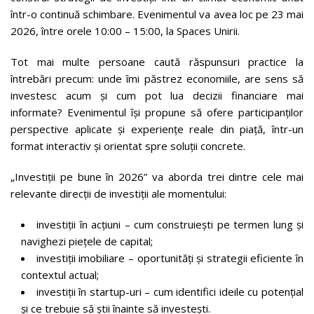
într-o continuă schimbare. Evenimentul va avea loc pe 23 mai
2026, între orele 10:00 – 15:00, la Spaces Unirii.
Tot mai multe persoane caută răspunsuri practice la
întrebări precum: unde îmi păstrez economiile, are sens să
investesc acum și cum pot lua decizii financiare mai
informate? Evenimentul își propune să ofere participanților
perspective aplicate și experiențe reale din piață, într-un
format interactiv și orientat spre soluții concrete.
„Investiții pe bune în 2026” va aborda trei dintre cele mai
relevante direcții de investiții ale momentului:
investiții în acțiuni – cum construiești pe termen lung și
navighezi piețele de capital;
investiții imobiliare – oportunități și strategii eficiente în
contextul actual;
investiții în startup-uri – cum identifici ideile cu potențial
și ce trebuie să știi înainte să investești.