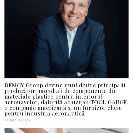
DEMGY Group devine unul dintre principalii
producători mondiali de componente din
materiale plastice pentru interiorul
aeronavelor, datorită achiziției TOOL GAUGE,
o companie americană și un furnizor cheie
pentru industria aeronautică.
14 aprilie 2025