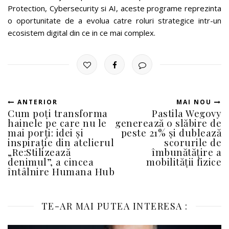
Protection, Cybersecurity si AI, aceste programe reprezinta
o oportunitate de a evolua catre roluri strategice intr-un
ecosistem digital din ce in ce mai complex.
ANTERIOR
MAI NOU
Cum poți transforma
Pastila Wegovy
hainele pe care nu le
generează o slăbire de
mai porți: idei și
peste 21% și dublează
inspirație din atelierul
scorurile de
„Re:Stilizează
îmbunătățire a
denimul”, a cincea
mobilității fizice
întâlnire Humana Hub
TE-AR MAI PUTEA INTERESA :