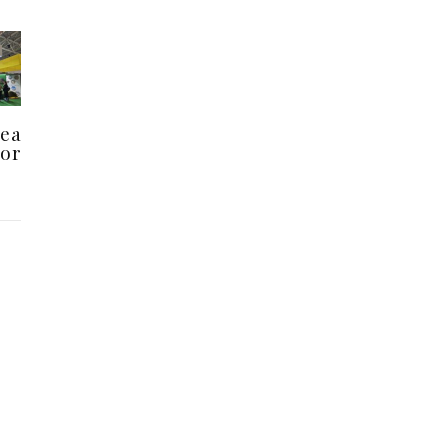
rea
lor