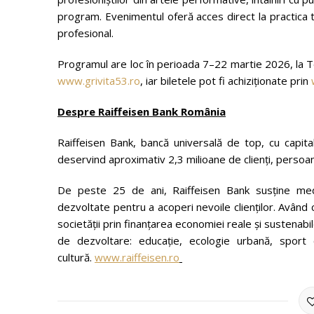
program. Evenimentul oferă acces direct la practica t
profesional.
Programul are loc în perioada 7–22 martie 2026, la Te
www.grivita53.ro
, iar biletele pot fi achiziționate prin
Despre Raiffeisen Bank România
Raiffeisen Bank, bancă universală de top, cu capital
deservind aproximativ 2,3 milioane de clienți, persoane 
De peste 25 de ani, Raiffeisen Bank susține medi
dezvoltate pentru a acoperi nevoile clienților. Având
societății prin finanțarea economiei reale și sustenabi
de dezvoltare: educație, ecologie urbană, sport c
cultură.
www.raiffeisen.ro