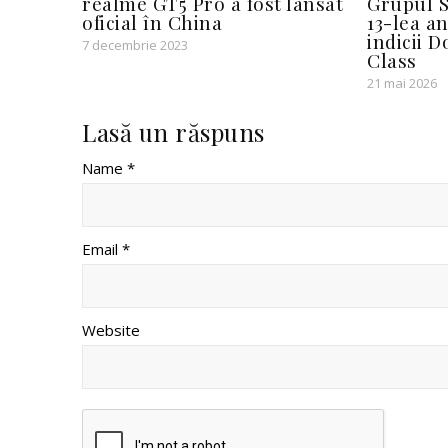
realme GT5 Pro a fost lansat
Grupul S
oficial în China
13-lea a
indicii 
7 decembrie 2023
Class
21 mai 2026
Lasă un răspuns
Name *
Email *
Website