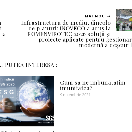
MAI NOU
a
Infrastructura de mediu, dincolo
i
de planuri: INOVECO a adus la
tia
ROMENVIROTEC 2026 soluții și
proiecte aplicate pentru gestiona
modernă a deșeuri
I PUTEA INTERESA :
Cum sa ne imbunatatim
imunitatea?
9 noiembrie 2021