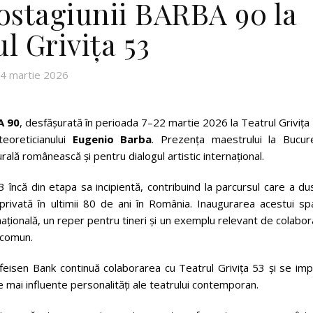
rostagiunii BARBA 90 la
l Grivița 53
4 martie 2026
A 90
, desfășurată în perioada 7–22 martie 2026 la Teatrul Grivița
eoreticianului
Eugenio Barba
. Prezența maestrului la Bucure
lă românească și pentru dialogul artistic internațional.
3 încă din etapa sa incipientă, contribuind la parcursul care a du
 privată în ultimii 80 de ani în România. Inaugurarea acestui sp
ațională, un reper pentru tineri și un exemplu relevant de colabo
v comun.
eisen Bank continuă colaborarea cu Teatrul Grivița 53 și se impl
 mai influente personalități ale teatrului contemporan.