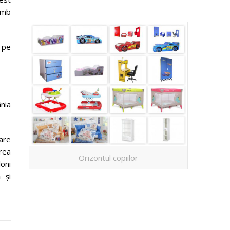
himb
l pe
nia
are
area
Orizontul copiilor
loni
 și