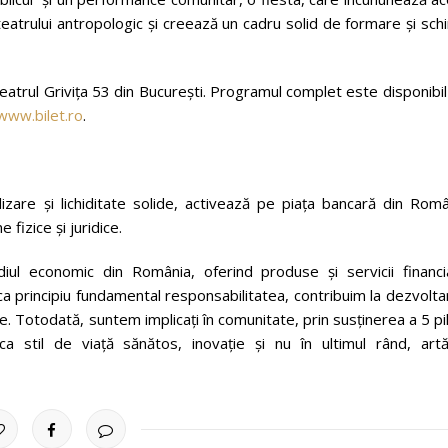
eatrului antropologic și creează un cadru solid de formare și sc
atrul Grivița 53 din București. Programul complet este disponibi
www.bilet.ro
.
izare și lichiditate solide, activează pe piața bancară din Româ
fizice și juridice.
ul economic din România, oferind produse și servicii financi
 ca principiu fundamental responsabilitatea, contribuim la dezvolt
le. Totodată, suntem implicați în comunitate, prin susținerea a 5 pi
a stil de viață sănătos, inovație și nu în ultimul rând, artă