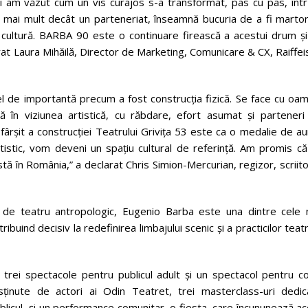
i am văzut cum un vis curajos s-a transformat, pas cu pas, într
ă mai mult decât un parteneriat, înseamnă bucuria de a fi martor
 cultură. BARBA 90 este o continuare firească a acestui drum și
at Laura Mihăilă, Director de Marketing, Comunicare & CX, Raiffe
 fel de importantă precum a fost construcția fizică. Se face cu oa
ță în viziunea artistică, cu răbdare, efort asumat și parteneri
fârșit a construcției Teatrului Grivița 53 este ca o medalie de au
istic, vom deveni un spațiu cultural de referință. Am promis că
stă în România,” a declarat Chris Simion-Mercurian, regizor, scriito
i de teatru antropologic, Eugenio Barba este una dintre cele 
ibuind decisiv la redefinirea limbajului scenic și a practicilor teat
rei spectacole pentru publicul adult și un spectacol pentru cop
ținute de actori ai Odin Teatret, trei masterclass-uri dedic
 publicul și un performance comunitar, o fiesta, care încununează a