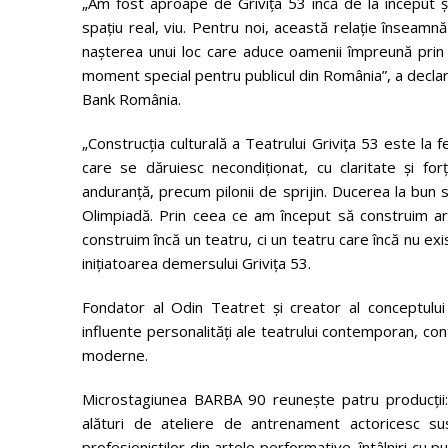
„Am fost aproape de Grivița 53 încă de la început ș
spațiu real, viu. Pentru noi, această relație înseamn
nașterea unui loc care aduce oamenii împreună prin
moment special pentru publicul din România”, a declar
Bank România.
„Construcția culturală a Teatrului Grivița 53 este la
care se dăruiesc necondiționat, cu claritate și for
anduranță, precum pilonii de sprijin. Ducerea la bun s
Olimpiadă. Prin ceea ce am început să construim art
construim încă un teatru, ci un teatru care încă nu exi
inițiatoarea demersului Grivița 53.
Fondator al Odin Teatret și creator al conceptulu
influente personalități ale teatrului contemporan, contr
moderne.
Microstagiunea BARBA 90 reunește patru producții: t
alături de ateliere de antrenament actoricesc sus
profesioniștilor din artele performative, întâlniri cu