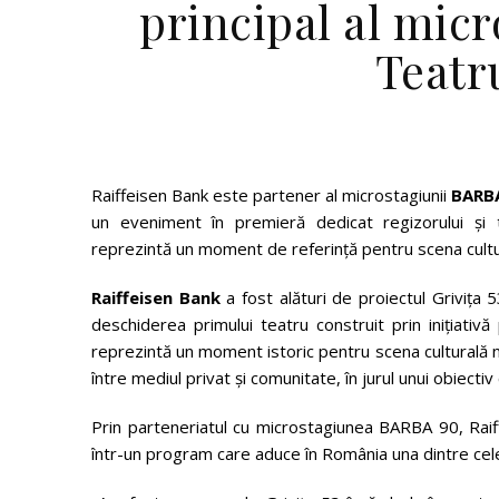
principal al mic
Teatru
Raiffeisen Bank este partener al microstagiunii
BARB
un eveniment în premieră dedicat regizorului și t
reprezintă un moment de referință pentru scena cultura
Raiffeisen Bank
a fost alături de proiectul Grivița 5
deschiderea primului teatru construit prin inițiativă
reprezintă un moment istoric pentru scena culturală n
între mediul privat și comunitate, în jurul unui obiecti
Prin parteneriatul cu microstagiunea BARBA 90, Raiff
într-un program care aduce în România una dintre cele