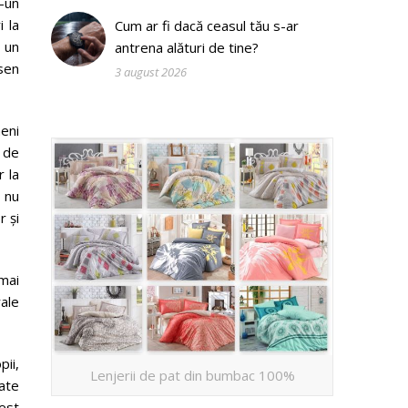
-un
i la
Cum ar fi dacă ceasul tău s-ar
 un
antrena alături de tine?
isen
3 august 2026
meni
 de
r la
 nu
r și
mai
rale
ii,
Lenjerii de pat din bumbac 100%
ate
cest