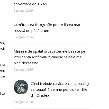
aniversara de 15 ani
5 august 2026
Următoarea fotografie poate fi cea mai
reușită de până acum
5 august 2026
 53,
ști
Mașinile de spălat și uscătoarele bazate pe
inteligență artificială îți cunosc hainele mai
bine decât tine
s la
5 august 2026
ațiu
rare
Când trebuie curățate canapeaua și
salteaua? 7 semne pentru familiile
ică
din Oradea
4 august 2026