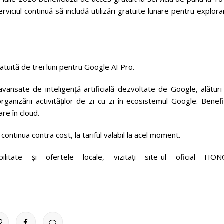
erviciul continuă să includă utilizări gratuite lunare pentru explor
uită de trei luni pentru Google AI Pro.
 avansate de inteligență artificială dezvoltate de Google, alătur
organizării activităților de zi cu zi în ecosistemul Google. Benefi
are în cloud.
ontinua contra cost, la tariful valabil la acel moment.
litate și ofertele locale, vizitați site-ul oficial HON