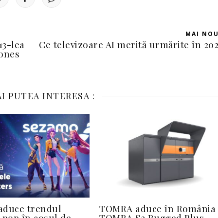
MAI NO
13-lea
Ce televizoare AI merită urmărite în 20
Jones
I PUTEA INTERESA :
aduce trendul
TOMRA aduce în România
-pop în coșul de
TOMRA S2 Rugged Plus –