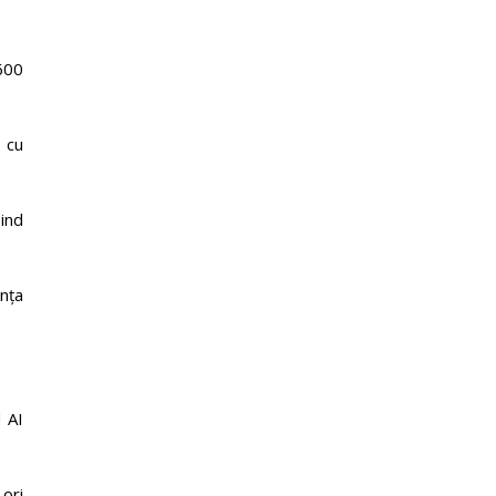
600
, cu
sind
ența
d AI
 ori