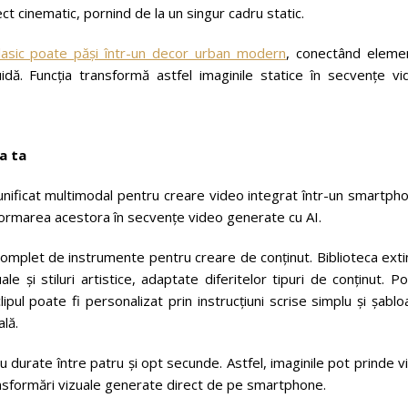
ct cinematic, pornind de la un singur cadru static.
lasic poate păși într-un decor urban modern
, conectând eleme
luidă. Funcția transformă astfel imaginile statice în secvențe v
a ta
nificat multimodal pentru creare video integrat într-un smartpho
sformarea acestora în secvențe video generate cu AI.
omplet de instrumente pentru creare de conținut. Biblioteca exti
e și stiluri artistice, adaptate diferitelor tipuri de conținut. Po
lipul poate fi personalizat prin instrucțiuni scrise simplu și șabl
ală.
durate între patru și opt secunde. Astfel, imaginile pot prinde v
ansformări vizuale generate direct de pe smartphone.