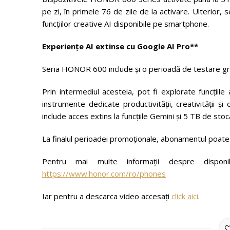
pe zi, în primele 76 de zile de la activare. Ulterior, s
funcțiilor creative AI disponibile pe smartphone.
Experiențe AI extinse cu Google AI Pro**
Seria HONOR 600 include și o perioadă de testare grat
Prin intermediul acesteia, pot fi explorate funcțiile
instrumente dedicate productivității, creativității și 
include acces extins la funcțiile Gemini și 5 TB de stoc
La finalul perioadei promoționale, abonamentul poate c
Pentru mai multe informații despre disponibi
https://www.honor.com/ro/phones
Iar pentru a descarca video accesați
click aici
.