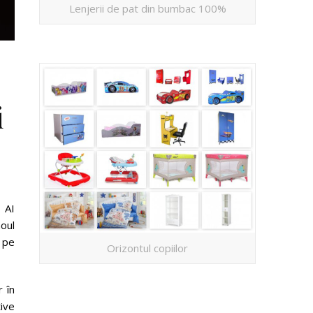
Lenjerii de pat din bumbac 100%
i
 AI
oul
 pe
Orizontul copiilor
 în
tive