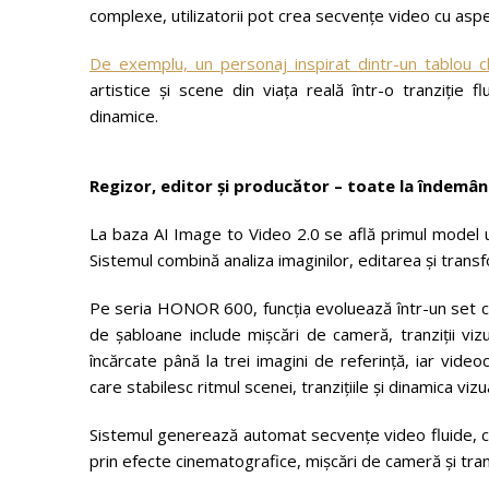
complexe, utilizatorii pot crea secvențe video cu aspe
De exemplu, un personaj inspirat dintr-un tablou c
artistice și scene din viața reală într-o tranziție f
dinamice.
Regizor, editor și producător – toate la îndemân
La baza AI Image to Video 2.0 se află primul model u
Sistemul combină analiza imaginilor, editarea și tran
Pe seria HONOR 600, funcția evoluează într-un set c
de șabloane include mișcări de cameră, tranziții vizual
încărcate până la trei imagini de referință, iar videoc
care stabilesc ritmul scenei, tranzițiile și dinamica vizu
Sistemul generează automat secvențe video fluide, cu 
prin efecte cinematografice, mișcări de cameră și tr