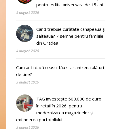
pentru editia aniversara de 15 ani
5 august 2026
Când trebuie curățate canapeaua și
salteaua? 7 semne pentru familiile
din Oradea
4 august 2026
Cum ar fi dacă ceasul tău s-ar antrena alături
de tine?
3 august 2026
TAG investește 500.000 de euro
în retail în 2026, pentru
modernizarea magazinelor și
extinderea portofoliului
3 august 2026