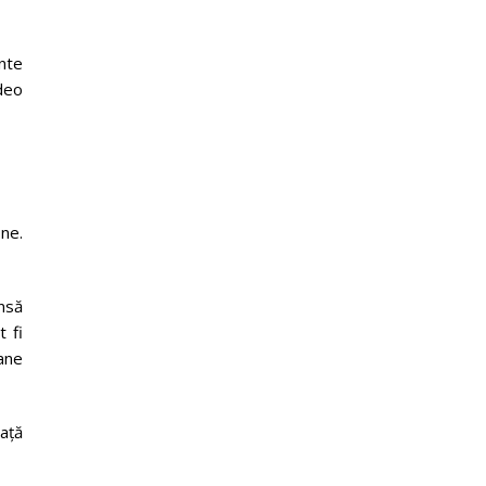
nte
ideo
ne.
nsă
t fi
oane
iață