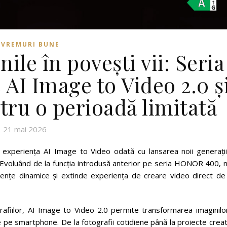
VREMURI BUNE
le în povești vii: Seria
I Image to Video 2.0 ș
tru o perioadă limitată
21 mai 2026
periența AI Image to Video odată cu lansarea noii generații
voluând de la funcția introdusă anterior pe seria HONOR 400, n
vențe dinamice și extinde experiența de creare video direct de
afiilor, AI Image to Video 2.0 permite transformarea imaginilor
 de pe smartphone. De la fotografii cotidiene până la proiecte crea