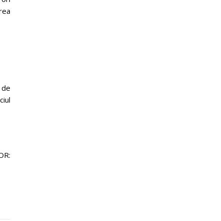
area
i de
ciul
OR: