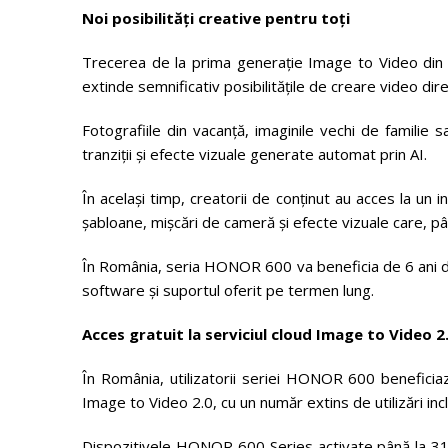
Noi posibilități creative pentru toți
Trecerea de la prima generație Image to Video di
extinde semnificativ posibilitățile de creare video di
Fotografiile din vacanță, imaginile vechi de familie 
tranziții și efecte vizuale generate automat prin AI.
În același timp, creatorii de conținut au acces la un
șabloane, mișcări de cameră și efecte vizuale care, p
În România, seria HONOR 600 va beneficia de 6 ani de 
software și suportul oferit pe termen lung.
Acces gratuit la serviciul cloud Image to Video 2
În România, utilizatorii seriei HONOR 600 beneficiază
Image to Video 2.0, cu un număr extins de utilizări inc
Dispozitivele HONOR 600 Series activate până la 31 i