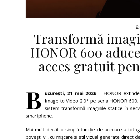
În
Transformă imagini
HONOR 600 aduce A
acces gratuit pen
B
ucurești, 21 mai 2026
– HONOR extinde ex
Image to Video 2.0* pe seria HONOR 600. E
sistem transformă imaginile statice în sec
smartphone.
Mai mult decât o simplă funcție de animare a fotogr
povești vii, cu mișcare și stil vizual generate direct