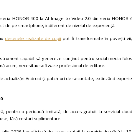
n seria HONOR 400 la AI Image to Video 2.0 din seria HONOR 
rect de pe smartphone, indiferent de nivelul de experiență.
sau
desenele realizate de copii
pot fi transformate în povești vii
 instrument capabil să genereze conținut pentru social media folo
ână acum, necesitau software profesional de editare.
actualizări Android și patch-uri de securitate, extinzând experi
.0
, pentru o perioadă limitată, de acces gratuit la serviciul clou
luse, fără costuri suplimentare.
ulie 2026 beneficiază de acces gratuit la serviciu de până la 10