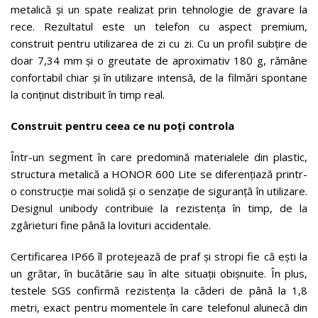
metalică și un spate realizat prin tehnologie de gravare la
rece. Rezultatul este un telefon cu aspect premium,
construit pentru utilizarea de zi cu zi. Cu un profil subțire de
doar 7,34 mm și o greutate de aproximativ 180 g, rămâne
confortabil chiar și în utilizare intensă, de la filmări spontane
la conținut distribuit în timp real.
Construit pentru ceea ce nu poți controla
Într-un segment în care predomină materialele din plastic,
structura metalică a HONOR 600 Lite se diferențiază printr-
o construcție mai solidă și o senzație de siguranță în utilizare.
Designul unibody contribuie la rezistența în timp, de la
zgârieturi fine până la lovituri accidentale.
Certificarea IP66 îl protejează de praf și stropi fie că ești la
un grătar, în bucătărie sau în alte situații obișnuite. În plus,
testele SGS confirmă rezistența la căderi de până la 1,8
metri, exact pentru momentele în care telefonul alunecă din