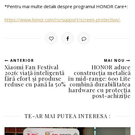
*Pentru mai multe detalii despre programul HONOR Care+:
https://www.honor.com/ro/support/screen-protection/
.
ANTERIOR
MAI NOU
Xiaomi Fan Festival
HONOR aduce
2026: viață inteligentă
construcția metalică
fără efort și produse
în mid-range: 600 Lite
reduse cu până la 50%
combină durabilitatea
hardware cu protecția
post-achiziție
TE-AR MAI PUTEA INTERESA :