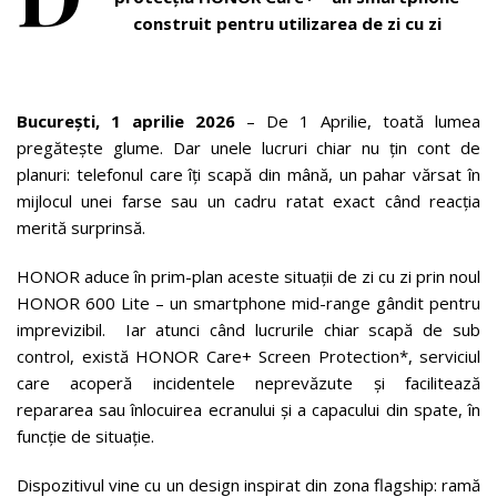
construit pentru utilizarea de zi cu zi
București, 1 aprilie 2026
– De 1 Aprilie, toată lumea
pregătește glume. Dar unele lucruri chiar nu țin cont de
planuri: telefonul care îți scapă din mână, un pahar vărsat în
mijlocul unei farse sau un cadru ratat exact când reacția
merită surprinsă.
HONOR aduce în prim-plan aceste situații de zi cu zi prin noul
HONOR 600 Lite – un smartphone mid-range gândit pentru
imprevizibil. Iar atunci când lucrurile chiar scapă de sub
control, există HONOR Care+ Screen Protection*, serviciul
care acoperă incidentele neprevăzute și facilitează
repararea sau înlocuirea ecranului și a capacului din spate, în
funcție de situație.
Dispozitivul vine cu un design inspirat din zona flagship: ramă