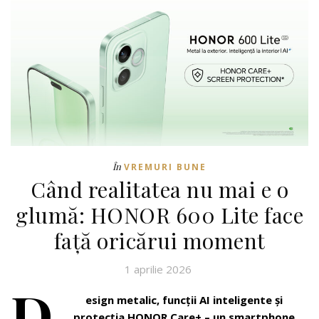
În
VREMURI BUNE
Când realitatea nu mai e o
glumă: HONOR 600 Lite face
față oricărui moment
1 aprilie 2026
D
esign metalic, funcții AI inteligente și
protecția HONOR Care+ – un smartphone