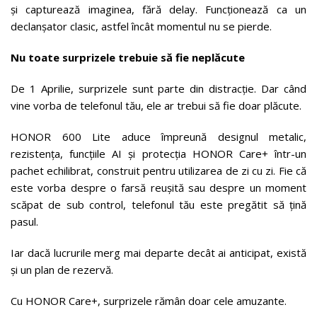
și capturează imaginea, fără delay. Funcționează ca un
declanșator clasic, astfel încât momentul nu se pierde.
Nu toate surprizele trebuie să fie neplăcute
De 1 Aprilie, surprizele sunt parte din distracție. Dar când
vine vorba de telefonul tău, ele ar trebui să fie doar plăcute.
HONOR 600 Lite aduce împreună designul metalic,
rezistența, funcțiile AI și protecția HONOR Care+ într-un
pachet echilibrat, construit pentru utilizarea de zi cu zi. Fie că
este vorba despre o farsă reușită sau despre un moment
scăpat de sub control, telefonul tău este pregătit să țină
pasul.
Iar dacă lucrurile merg mai departe decât ai anticipat, există
și un plan de rezervă.
Cu HONOR Care+, surprizele rămân doar cele amuzante.