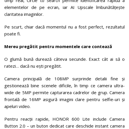
timp real, Circle to Search permite identificarea rapidă a
elementelor de pe ecran, iar AI Upscale îmbunătățește
claritatea imaginilor.
Pe scurt, chiar dacă momentul nu a fost perfect, rezultatul
poate fi.
Mereu pregătit pentru momentele care contează
O glumă bună durează câteva secunde. Exact cât ai să o
ratezi… dacă nu ești pregătit.
Camera principală de 108MP surprinde detalii fine și
gestionează bine scenele dificile, în timp ce camera ultra-
wide de 5MP permite capturarea cadrelor de grup. Camera
frontală de 16MP asigură imagini clare pentru selfie-uri și
apeluri video.
Pentru reacții rapide, HONOR 600 Lite include Camera
Button 2.0 – un buton dedicat care deschide instant camera