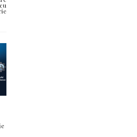
 cu
rie
ie