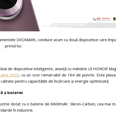
lasamentele DXOMARK, conduce acum cu două dispozitive care împa
primul loc
obal de dispozitive inteligente, anunță cu mândrie că HONOR Mag
abel 2025
, cu un scor remarcabil de 164 de puncte. Este plasat
litate pentru capacitățile de încărcare și energie optimizată.
ă a bateriei
strie dotat cu o baterie de 6600mAh Silicon-Carbon, cea mai m
andarde în industrie.