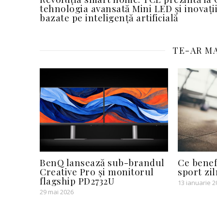
tehnologia avansată Mini LED și inovații
bazate pe inteligență artificială
TE-AR MA
BenQ lansează sub-brandul
Ce benefi
Creative Pro și monitorul
sport zil
flagship PD2732U
13 ianuarie 2
29 mai 2026