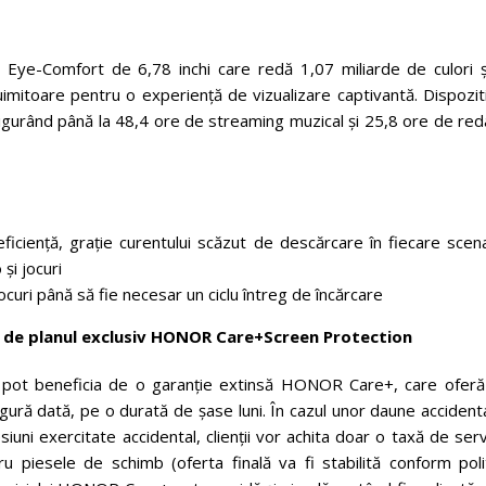
e-Comfort de 6,78 inchi care redă 1,07 miliarde de culori ș
 uimitoare pentru o experiență de vizualizare captivantă. Dispozit
igurând până la 48,4 ore de streaming muzical și 25,8 ore de red
ciență, grație curentului scăzut de descărcare în fiecare scena
și jocuri
curi până să fie necesar un ciclu întreg de încărcare
m de planul exclusiv HONOR Care+Screen Protection
ii pot beneficia de o garanție extinsă HONOR Care+, care oferă
ingură dată, pe o durată de șase luni. În cazul unor daune accident
iuni exercitate accidental, clienții vor achita doar o taxă de ser
 piesele de schimb (oferta finală va fi stabilită conform politi