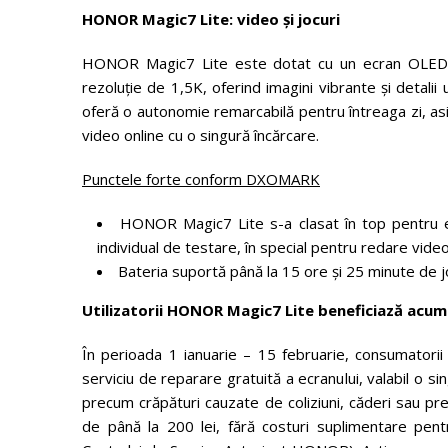
HONOR Magic7 Lite: video și jocuri
HONOR Magic7 Lite este dotat cu un ecran OLED Ey
rezoluție de 1,5K, oferind imagini vibrante și detalii
oferă o autonomie remarcabilă pentru întreaga zi, as
video online cu o singură încărcare.
Punctele forte conform DXOMARK
HONOR Magic7 Lite s-a clasat în top pentru efi
individual de testare, în special pentru redare video 
Bateria suportă până la 15 ore și 25 minute de jo
Utilizatorii HONOR Magic7 Lite beneficiază acu
În perioada 1 ianuarie – 15 februarie, consumator
serviciu de reparare gratuită a ecranului, valabil o s
precum crăpături cauzate de coliziuni, căderi sau pres
de până la 200 lei, fără costuri suplimentare pentru