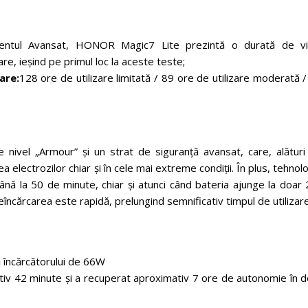
mentul Avansat, HONOR Magic7 Lite prezintă o durată de vi
are, ieșind pe primul loc la aceste teste;
are:
128 ore de utilizare limitată / 89 ore de utilizare moderată 
 nivel „Armour” și un strat de siguranță avansat, care, alături
ctrozilor chiar și în cele mai extreme condiții. În plus, tehnol
nă la 50 de minute, chiar și atunci când bateria ajunge la doar 
ărcarea este rapidă, prelungind semnificativ timpul de utilizare
 încărcătorului de 66W
iv 42 minute și a recuperat aproximativ 7 ore de autonomie în d