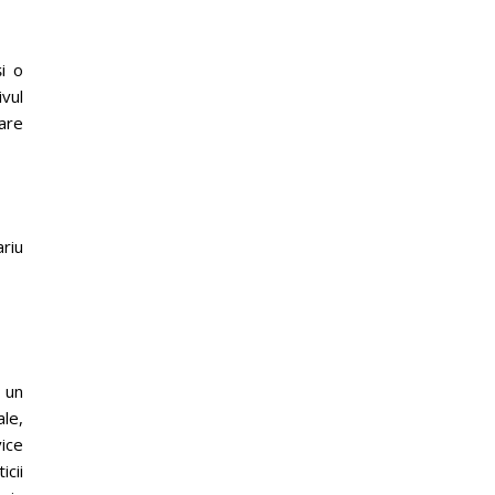
i o
ivul
are
riu
 un
ale,
vice
cii