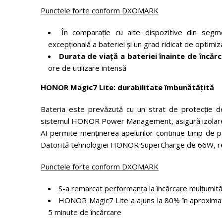
Punctele forte conform DXOMARK
În comparație cu alte dispozitive din seg
excepțională a bateriei și un grad ridicat de optimiz
Durata de viață a bateriei înainte de încărc
ore de utilizare intensă
HONOR Magic7 Lite: durabilitate îmbunătățită
Bateria este prevăzută cu un strat de protecție de
sistemul HONOR Power Management, asigură izolarea ele
AI permite menținerea apelurilor continue timp de pâ
Datorită tehnologiei HONOR SuperCharge de 66W, reînc
Punctele forte conform DXOMARK
S-a remarcat performanța la încărcare mulțumită
HONOR Magic7 Lite a ajuns la 80% în aproximat
5 minute de încărcare