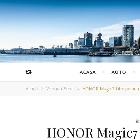
ACASA
AUTO
Acasă
Vremuri Bune
HONOR Magic7 Lite: pe primu
În
HONOR Magic7 L