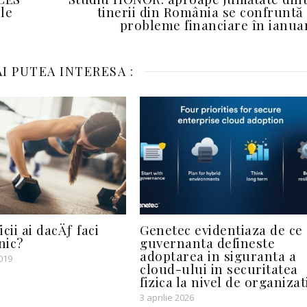
le
tinerii din România se confruntă
probleme financiare în ianua
I PUTEA INTERESA :
cii ai dacÄƒ faci
Genetec evidentiaza de ce
nic?
guvernanta defineste
adoptarea in siguranta a
019
cloud-ului in securitatea
fizica la nivel de organizat
3 aprilie 2026