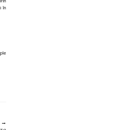
prin
 în
ple
U
tre