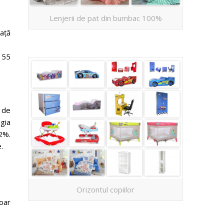
Lenjerii de pat din bumbac 100%
ață
/ 55
 de
ogia
2%.
.
Orizontul copiilor
oar