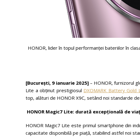
HONOR, lider în topul performanței bateriilor în c
[București, 9 ianuarie 2025]
– HONOR, furnizorul gl
Lite a obținut prestigiosul
DXOMARK Battery Gold L
top, alături de HONOR X9C, setând noi standarde de ca
HONOR Magic7 Lite: durată excepțională de viaț
HONOR Magic7 Lite este primul smartphone din indu
capacitate disponibilă pe piață, stabilind astfel noi st