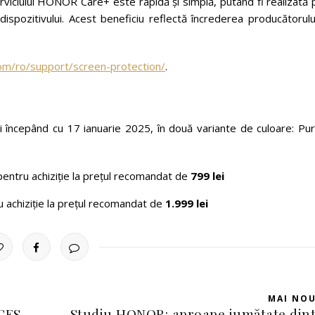
viciului HONOR Care+ este rapidă și simplă, putând fi realizată 
pozitivului. Acest beneficiu reflectă încrederea producătorului
om/ro/support/screen-protection/
.
i începând cu 17 ianuarie 2025, în două variante de culoare: Pur
ă pentru achiziție la prețul recomandat de
799 lei
ru achiziție la prețul recomandat de
1.999 lei
MAI NO
 CES
Studiu HONOR: aproape jumătate din