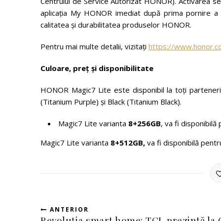
Centrului de Service Autorizat HONOR). Activarea ser
aplicația My HONOR imediat după prima pornire a dis
calitatea și durabilitatea produselor HONOR.
Pentru mai multe detalii, vizitați
https://www.honor.c
Culoare, preț și
disponibilitate
HONOR Magic7 Lite este disponibil la toți parteneri
(Titanium Purple) și Black (Titanium Black).
Magic7 Lite varianta
8+256GB
, va fi disponibil
Magic7 Lite varianta
8+512GB,
va fi disponibilă pent
ANTERIOR
Revoluția smart home: TCL prezintă la