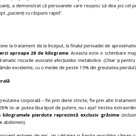
ipanți, a demonstrat că persoanele care reușesc să dea jos cel p
pt „pacienți cu răspuns rapid”.
ine la tratament de la început, la finalul perioadei de aproximati
ierzi aproape 28 de kilograme
. Aceasta este o schimbare maj
amatic riscurile asociate afecțiunilor metabolice. (Chiar și pentru
e rămân excelente, cu o medie de peste 15% din greutatea pierdută
erală
eutatea corporală – fie prin diete stricte, fie prin alte tratamen
8% te-ar putea lăsa lipsit de putere, nu-i așa? Vestea extraordi
 kilogramele pierdute reprezintă exclusiv grăsime
(inclus
pe abdomen).
cent extrem de mic, iar calitatea și funcția mușchilor rămași s