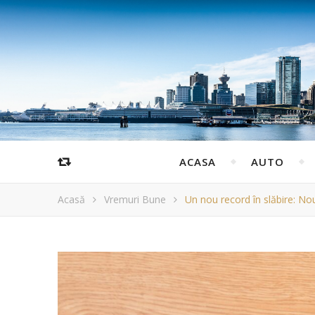
ACASA
AUTO
Acasă
Vremuri Bune
Un nou record în slăbire: No