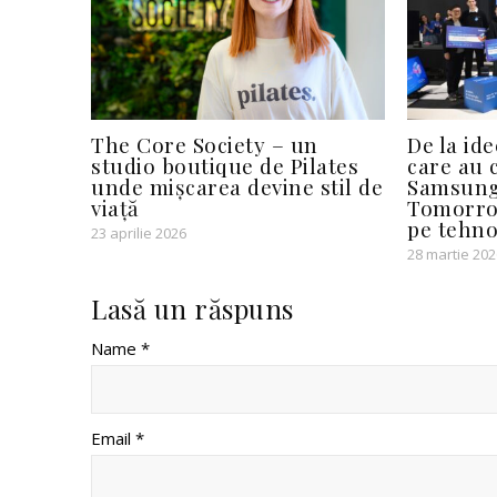
The Core Society – un
De la ide
studio boutique de Pilates
care au 
unde mișcarea devine stil de
Samsung 
viață
Tomorrow
pe tehno
23 aprilie 2026
28 martie 202
Lasă un răspuns
Name *
Email *