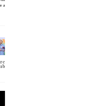
de a
ire
ub