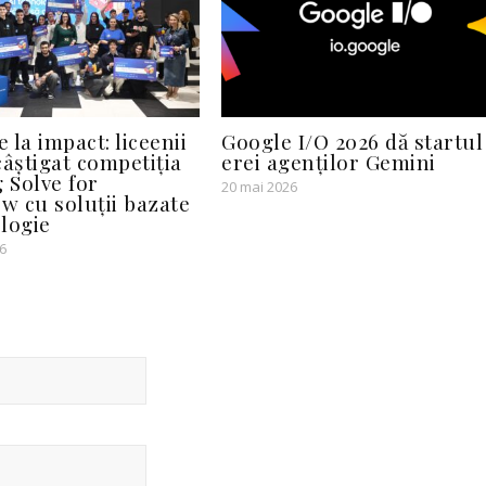
e la impact: liceenii
Google I/O 2026 dă startul
câștigat competiția
erei agenților Gemini
Solve for
20 mai 2026
 cu soluții bazate
logie
6