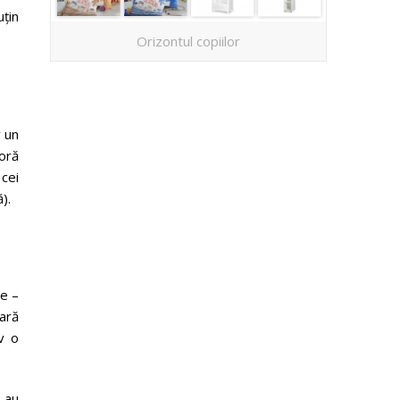
uțin
Orizontul copiilor
v un
oră
 cei
).
te –
nară
iv o
-au