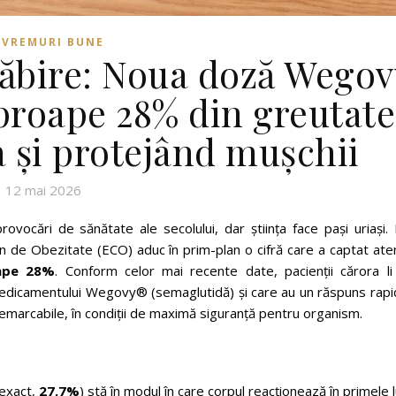
VREMURI BUNE
lăbire: Noua doză Wegov
aproape 28% din greutate
 și protejând mușchii
12 mai 2026
ovocări de sănătate ale secolului, dar știința face pași uriași.
 de Obezitate (ECO) aduc în prim-plan o cifră care a captat aten
ape 28%
. Conform celor mai recente date, pacienții cărora li
edicamentului Wegovy® (semaglutidă) și care au un răspuns rapid
emarcabile, în condiții de maximă siguranță pentru organism.
 exact,
27,7%
) stă în modul în care corpul reacționează în primele l