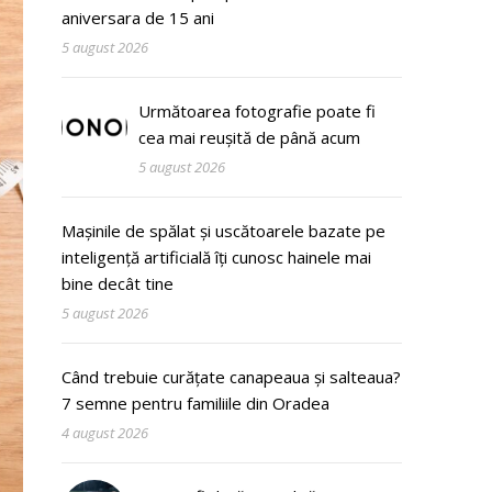
aniversara de 15 ani
5 august 2026
Următoarea fotografie poate fi
cea mai reușită de până acum
5 august 2026
Mașinile de spălat și uscătoarele bazate pe
inteligență artificială îți cunosc hainele mai
bine decât tine
5 august 2026
Când trebuie curățate canapeaua și salteaua?
7 semne pentru familiile din Oradea
4 august 2026