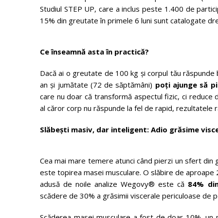
Studiul STEP UP, care a inclus peste 1.400 de partic
15% din greutate în primele 6 luni sunt catalogate dre
Ce înseamnă asta în practică?
Dacă ai o greutate de 100 kg și corpul tău răspunde b
an și jumătate (72 de săptămâni)
poți ajunge să p
care nu doar că transformă aspectul fizic, ci reduce dr
al căror corp nu răspunde la fel de rapid, rezultatel
Slăbești masiv, dar inteligent: Adio grăsime visc
Cea mai mare temere atunci când pierzi un sfert din gr
este topirea masei musculare. O slăbire de aproape 2
adusă de noile analize Wegovy® este că
84% din
scădere de 30% a grăsimii viscerale periculoase de 
Scăderea masei musculare a fost de doar 10%, un pro