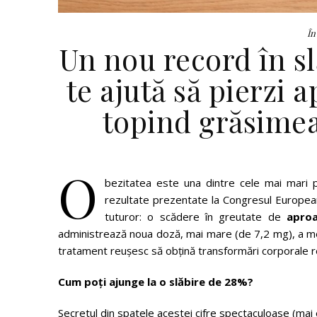
În
Un nou record în s
te ajută să pierzi 
topind grăsimea
O
bezitatea este una dintre cele mai mari pr
rezultate prezentate la Congresul European
tuturor: o scădere în greutate de
apro
administrează noua doză, mai mare (de 7,2 mg), a m
tratament reușesc să obțină transformări corporale r
Cum poți ajunge la o slăbire de 28%?
Secretul din spatele acestei cifre spectaculoase (mai