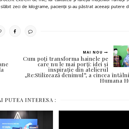
 slăbit zeci de kilograme, pacienții și-au păstrat aceeași putere 
MAI NOU
Cum poți transforma hainele pe
oane
care nu le mai porți: idei și
la
inspirație din atelierul
„Re:Stilizează denimul”, a cincea întâln
Humana H
I PUTEA INTERESA :