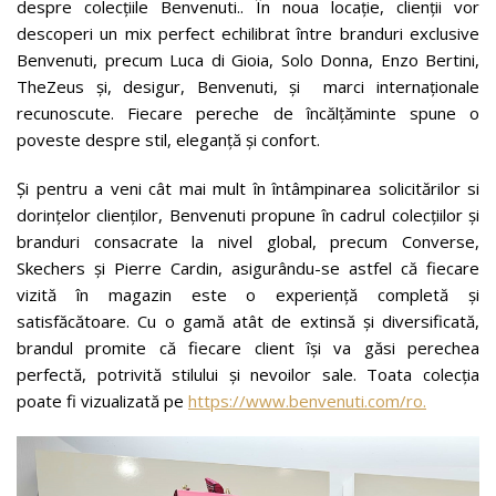
despre colecțiile Benvenuti.. În noua locație, clienții vor
descoperi un mix perfect echilibrat între branduri exclusive
Benvenuti, precum Luca di Gioia, Solo Donna, Enzo Bertini,
TheZeus și, desigur, Benvenuti, și marci internaționale
recunoscute. Fiecare pereche de încălțăminte spune o
poveste despre stil, eleganță și confort.
Și pentru a veni cât mai mult în întâmpinarea solicitărilor si
dorințelor clienților, Benvenuti propune în cadrul colecțiilor și
branduri consacrate la nivel global, precum Converse,
Skechers și Pierre Cardin, asigurându-se astfel că fiecare
vizită în magazin este o experiență completă și
satisfăcătoare. Cu o gamă atât de extinsă și diversificată,
brandul promite că fiecare client își va găsi perechea
perfectă, potrivită stilului și nevoilor sale. Toata colecția
poate fi vizualizată pe
https://www.benvenuti.com/ro.