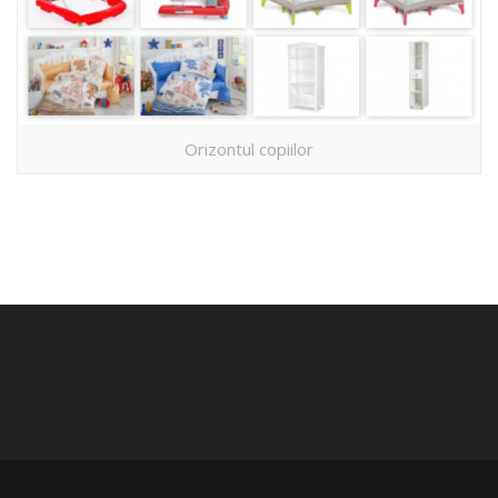
Orizontul copiilor