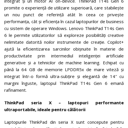
integrat și un motor AI on-device. ThinkPad T14s Gen 6
promite o experiență de utilizare superioară, care stabilește
un nou punct de referință atât în ceea ce privește
performanța, cât și eficiența în cazul laptopurilor de business
cu sistem de operare Windows. Lenovo ThinkPad T14s Gen
6 le permite utilizatorilor să exploreze posibilități creative
nelimitate datorită noilor instrumente de creație. Copilot+
ajută la eficientizarea sarcinilor obișnuite în materie de
productivitate prin intermediul inteligenței artificiale
generative și a tehnicilor de machine learning. Echipat cu
până la 64 GB de memorie LPDDR5x de mare viteză și
integrat într-o formă ultra-subțire și elegantă de 14″ cu
margini înguste, laptopul ThinkPad T14s Gen 6 emană
rafinament.
ThinkPad seria X – laptopuri performante
ultraportabile, ideale pentru călătorii
Laptopurile ThinkPad din seria X sunt concepute pentru