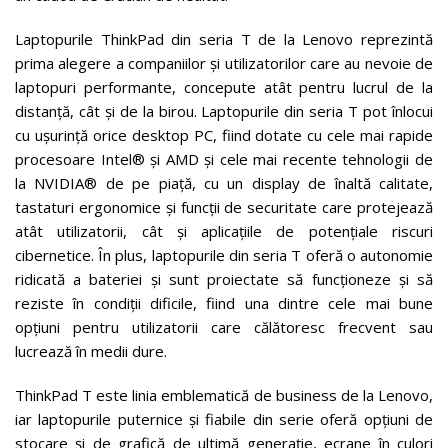
Laptopurile ThinkPad din seria T de la Lenovo reprezintă
prima alegere a companiilor și utilizatorilor care au nevoie de
laptopuri performante, concepute atât pentru lucrul de la
distanță, cât și de la birou. Laptopurile din seria T pot înlocui
cu ușurință orice desktop PC, fiind dotate cu cele mai rapide
procesoare Intel® și AMD și cele mai recente tehnologii de
la NVIDIA® de pe piață, cu un display de înaltă calitate,
tastaturi ergonomice și funcții de securitate care protejează
atât utilizatorii, cât și aplicațiile de potențiale riscuri
cibernetice. În plus, laptopurile din seria T oferă o autonomie
ridicată a bateriei și sunt proiectate să funcționeze și să
reziste în condiții dificile, fiind una dintre cele mai bune
opțiuni pentru utilizatorii care călătoresc frecvent sau
lucrează în medii dure.
ThinkPad T este linia emblematică de business de la Lenovo,
iar laptopurile puternice și fiabile din serie oferă opțiuni de
stocare și de grafică de ultimă generație, ecrane în culori