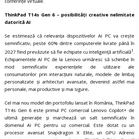
conferințe virtuale.
ThinkPad T14s Gen 6 – posibilități creative nelimitate
datorită AI
Se estimează că relevanța dispozitivelor AI PC va crește
semnificativ, peste 60% dintre computerele livrate până în
1
2027 fiind prevăzute să fie echipate cu inteligență artificială
.
Echipamentele AI PC de la Lenovo urmăresc să schimbe în
mod semnificativ experiențele de utilizare ale
consumatorilor prin interacțiuni naturale, modele de limbaj
personalizate și arhitecturi avansate, devenind astfel mai
personale, mai productive și mai sigure
.
Cel mai nou model din portofoliu lansat în România, ThinkPad
T14s Gen 6 este primul PC comercial Lenovo Copilot+ de
ultimă generație și marchează un salt semnificativ în
domeniul AI PC pentru uz comercial. Este dotat cu un
procesor avansat Snapdragon X Elite, un GPU Adreno