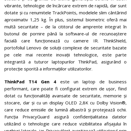
vibrante, tehnologie de încărcare extrem de rapidă, dar sunt
dotate și cu renumitele TrackPoints, modelele slim cântărind
aproximativ 1,25 kg. În plus, sistemul biometric oferă mai
multă securitate – de la cititorul de amprente integrat în
butonul de pornire până la software-ul de recunoaștere
facială care funcționează cu camere IR. ThinkShield,
portofoliul Lenovo de soluții complexe de securitate bazate
pe cele mai recente inovații tehnologice, este parte
integrantă a tuturor laptopurilor ThinkPad, asigurând o
protecție sporită a informațiilor utilizatorilor.
ThinkPad T14 Gen 4
este un laptop de business
performant, care poate fi configurat extrem de ușor, fiind
dotat cu funcționalități avansate de securitate, memorie și
stocare, dar și cu un display OLED 2,8K cu Dolby Vision®,
care reduce emisiile de lumină albastră și protejează ochii.
Funcția PrivacyGuard asigură confidențialitatea datelor
utilizând o tehnologie care reduce vizibilitatea afișajului în
unghiuri laterale, iar PrivacyAlert avertizează utilizatorul prin