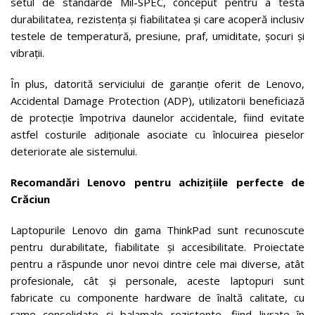
setul de standarde Mil-SPEC, conceput pentru a testa
durabilitatea, rezistența și fiabilitatea și care acoperă inclusiv
testele de temperatură, presiune, praf, umiditate, șocuri și
vibrații.
În plus, datorită serviciului de garanție oferit de Lenovo,
Accidental Damage Protection (ADP), utilizatorii beneficiază
de protecție împotriva daunelor accidentale, fiind evitate
astfel costurile adiționale asociate cu înlocuirea pieselor
deteriorate ale sistemului.
Recomandări Lenovo pentru achizițiile perfecte de
Crăciun
Laptopurile Lenovo din gama ThinkPad sunt recunoscute
pentru durabilitate, fiabilitate și accesibilitate. Proiectate
pentru a răspunde unor nevoi dintre cele mai diverse, atât
profesionale, cât și personale, aceste laptopuri sunt
fabricate cu componente hardware de înaltă calitate, cu
rame consolidate și balamale rezistente, fiind livrate în