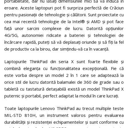
portabilitate, dar nu lăsați dimensiunile mici să vă inducă în
eroare. Aceste laptopuri pot fi surpriza perfectă de Crăciun
pentru pasionații de tehnologie și călătorii. Sunt proiectate cu
cea mai recentă tehnologie de la Intel® și AMD și pot face
față unor sarcini complexe de lucru. Datorită opțiunilor
4G/5G, autonomiei ridicate a bateriei și tehnologiei de
încărcare rapidă, puteți să vă deplasați oriunde și să fiți la fel
de productiv ca la birou, dar simțindu-vă ca în vacanță.
Laptopurile ThinkPad din seria X sunt foarte flexibile și
combină eleganța cu funcționalitatea excepțională. Fie că
este vorba despre un model 2 în 1 care se adaptează la
orice stil de lucru datorită balamalei de 360 de grade sau o
tabletă cu tastatură detașabilă există un model ThinkPad X
puternic și portabil, perfect adaptat la modul în care lucrați.
Toate laptopurile Lenovo ThinkPad au trecut multiple teste
MIL-STD 810H, un instrument valoros pentru evaluarea
durabilității și rezistenței echipamentelor și sunt conforme cu