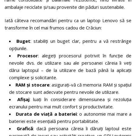
ambalaje reciclate și/sau provenite din păduri sustenabile.
Iată câteva recomandări pentru ca un laptop Lenovo să se
transforme în cel mai frumos cadou de Crăciun:
Buget
: stabiliți un buget clar, pentru a vă restrânge
opțiunile.
Procesor
: alegeți procesorul potrivit în funcție de
nevoile dvs. de utilizare sau ale persoanei căreia îi veți
dărui laptopul – de la utilizare de bază până la aplicații
complexe și solicitante.
RAM și stocare
: asigurați-vă că memoria RAM și spațiul
de stocare sunt adecvate pentru nevoile de utilizare.
Afișaj
: luați în considerare dimensiunea și rezoluția
ecranului pentru mai mult confort și productivitate.
Durata de viață a bateriei
: o autonomie mai mare a
bateriei este esențială pentru portabilitate.
Grafică
: dacă persoana căreia îi dăruiți laptoul este
pasionată de jocuri sau activități creative, un GPU puternic