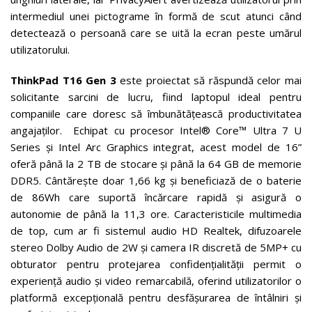
intermediul unei pictograme în formă de scut atunci când
detectează o persoană care se uită la ecran peste umărul
utilizatorului.
ThinkPad T16 Gen 3
este proiectat să răspundă celor mai
solicitante sarcini de lucru, fiind laptopul ideal pentru
companiile care doresc să îmbunătățească productivitatea
angajaților. Echipat cu procesor Intel® Core™ Ultra 7 U
Series și Intel Arc Graphics integrat, acest model de 16”
oferă până la 2 TB de stocare și până la 64 GB de memorie
DDR5. Cântărește doar 1,66 kg și beneficiază de o baterie
de 86Wh care suportă încărcare rapidă și asigură o
autonomie de până la 11,3 ore. Caracteristicile multimedia
de top, cum ar fi sistemul audio HD Realtek, difuzoarele
stereo Dolby Audio de 2W și camera IR discretă de 5MP+ cu
obturator pentru protejarea confidențialității permit o
experiență audio și video remarcabilă, oferind utilizatorilor o
platformă excepțională pentru desfășurarea de întâlniri și