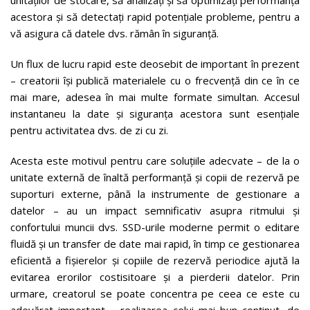
acestora și să detectați rapid potențiale probleme, pentru a
vă asigura că datele dvs. rămân în siguranță.
Un flux de lucru rapid este deosebit de important în prezent
– creatorii își publică materialele cu o frecvență din ce în ce
mai mare, adesea în mai multe formate simultan. Accesul
instantaneu la date și siguranța acestora sunt esențiale
pentru activitatea dvs. de zi cu zi.
Acesta este motivul pentru care soluțiile adecvate – de la o
unitate externă de înaltă performanță și copii de rezervă pe
suporturi externe, până la instrumente de gestionare a
datelor – au un impact semnificativ asupra ritmului și
confortului muncii dvs. SSD-urile moderne permit o editare
fluidă și un transfer de date mai rapid, în timp ce gestionarea
eficientă a fișierelor și copiile de rezervă periodice ajută la
evitarea erorilor costisitoare și a pierderii datelor. Prin
urmare, creatorul se poate concentra pe ceea ce este cu
adevărat important – realizarea celui mai bun conținut, de