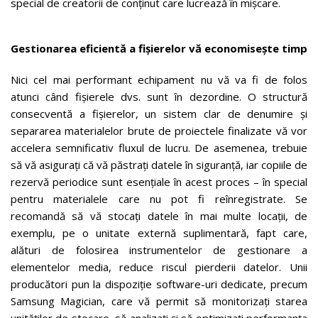
special de creatorii de conținut care lucrează în mișcare.
Gestionarea eficientă a fișierelor vă economisește timp
Nici cel mai performant echipament nu vă va fi de folos
atunci când fișierele dvs. sunt în dezordine. O structură
consecventă a fișierelor, un sistem clar de denumire și
separarea materialelor brute de proiectele finalizate vă vor
accelera semnificativ fluxul de lucru. De asemenea, trebuie
să vă asigurați că vă păstrați datele în siguranță, iar copiile de
rezervă periodice sunt esențiale în acest proces – în special
pentru materialele care nu pot fi reînregistrate. Se
recomandă să vă stocați datele în mai multe locații, de
exemplu, pe o unitate externă suplimentară, fapt care,
alături de folosirea instrumentelor de gestionare a
elementelor media, reduce riscul pierderii datelor. Unii
producători pun la dispoziție software-uri dedicate, precum
Samsung Magician, care vă permit să monitorizați starea
unităților de stocare, să analizați și să optimizați performanța