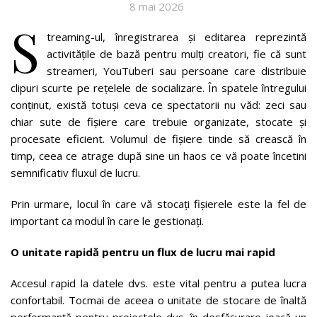
8 mai 2026
S
treaming-ul, înregistrarea și editarea reprezintă
activitățile de bază pentru mulți creatori, fie că sunt
streameri, YouTuberi sau persoane care distribuie
clipuri scurte pe rețelele de socializare. În spatele întregului
conținut, există totuși ceva ce spectatorii nu văd: zeci sau
chiar sute de fișiere care trebuie organizate, stocate și
procesate eficient. Volumul de fișiere tinde să crească în
timp, ceea ce atrage după sine un haos ce vă poate încetini
semnificativ fluxul de lucru.
Prin urmare, locul în care vă stocați fișierele este la fel de
important ca modul în care le gestionați.
O unitate rapidă pentru un flux de lucru mai rapid
Accesul rapid la datele dvs. este vital pentru a putea lucra
confortabil. Tocmai de aceea o unitate de stocare de înaltă
performanță pentru proiectele dvs. în desfășurare joacă un