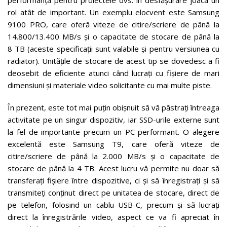
rol atât de important. Un exemplu elocvent este Samsung
9100 PRO, care oferă viteze de citire/scriere de până la
14.800/13.400 MB/s și o capacitate de stocare de până la
8 TB (aceste specificații sunt valabile și pentru versiunea cu
radiator). Unitățile de stocare de acest tip se dovedesc a fi
deosebit de eficiente atunci când lucrați cu fișiere de mari
dimensiuni și materiale video solicitante cu mai multe piste.
În prezent, este tot mai puțin obișnuit să vă păstrați întreaga
activitate pe un singur dispozitiv, iar SSD-urile externe sunt
la fel de importante precum un PC performant. O alegere
excelentă este Samsung T9, care oferă viteze de
citire/scriere de până la 2.000 MB/s și o capacitate de
stocare de până la 4 TB. Acest lucru vă permite nu doar să
transferați fișiere între dispozitive, ci și să înregistrați și să
transmiteți conținut direct pe unitatea de stocare, direct de
pe telefon, folosind un cablu USB-C, precum și să lucrați
direct la înregistrările video, aspect ce va fi apreciat în