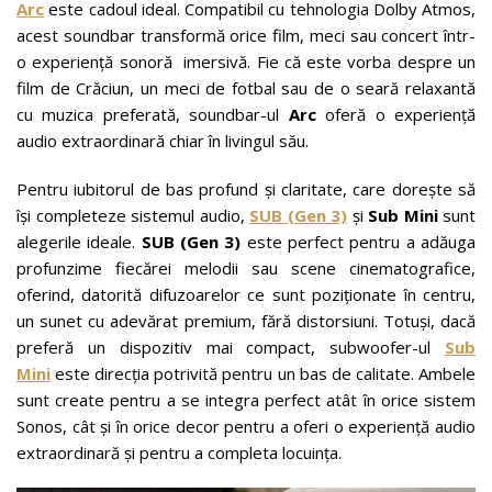
Arc
este cadoul ideal. Compatibil cu tehnologia Dolby Atmos,
acest soundbar transformă orice film, meci sau concert într-
o experiență sonoră imersivă. Fie că este vorba despre un
film de Crăciun, un meci de fotbal sau de o seară relaxantă
cu muzica preferată, soundbar-ul
Arc
oferă o experiență
audio extraordinară chiar în livingul său.
Pentru iubitorul de bas profund și claritate, care dorește să
își completeze sistemul audio,
SUB (Gen 3)
și
Sub Mini
sunt
alegerile ideale.
SUB (Gen 3)
este perfect pentru a adăuga
profunzime fiecărei melodii sau scene cinematografice,
oferind, datorită difuzoarelor ce sunt poziționate în centru,
un sunet cu adevărat premium, fără distorsiuni. Totuși, dacă
preferă un dispozitiv mai compact, subwoofer-ul
Sub
Mini
este direcția potrivită pentru un bas de calitate. Ambele
sunt create pentru a se integra perfect atât în orice sistem
Sonos, cât și în orice decor pentru a oferi o experiență audio
extraordinară și pentru a completa locuința.