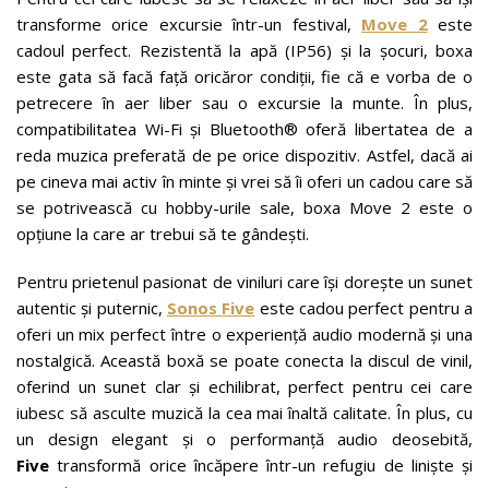
transforme orice excursie într-un festival,
Move 2
este
cadoul perfect. Rezistentă la apă (IP56) și la șocuri, boxa
este gata să facă față oricăror condiții, fie că e vorba de o
petrecere în aer liber sau o excursie la munte. În plus,
compatibilitatea Wi-Fi și Bluetooth® oferă libertatea de a
reda muzica preferată de pe orice dispozitiv. Astfel, dacă ai
pe cineva mai activ în minte și vrei să îi oferi un cadou care să
se potrivească cu hobby-urile sale, boxa Move 2 este o
opțiune la care ar trebui să te gândești.
Pentru prietenul pasionat de viniluri care își dorește un sunet
autentic și puternic,
Sonos
Five
este cadou perfect pentru a
oferi un mix perfect între o experiență audio modernă și una
nostalgică. Această boxă se poate conecta la discul de vinil,
oferind un sunet clar și echilibrat, perfect pentru cei care
iubesc să asculte muzică la cea mai înaltă calitate. În plus, cu
un design elegant și o performanță audio deosebită,
Five
transformă orice încăpere într-un refugiu de liniște și