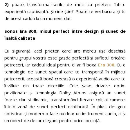
2)
poate transforma serile de meci cu prietenii într-o
experiență captivantă. Și cine știe? Poate te vei bucura și tu
de acest cadou la un moment dat.
Sonos Era 300, mixul perfect între design și sunet de
înaltă calitate
Cu siguranță, acel prieten care are mereu ușa deschisă
pentru grupul vostru este gazda perfectă și sufletul oricărei
petreceri, iar cadoul ideal pentru el ar fi boxa
Era 300
. Cu o
tehnologie de sunet spațial care te transportă în mijlocul
petrecerii, această boxă creează o experiență audio care te
învăluie din toate direcțiile. Cele șase drivere optim
poziționate și tehnologia Dolby Atmos asigură un sunet
foarte clar și dinamic, transformând fiecare colț al camerei
într-o zonă de sunet perfect echilibrată. În plus, designul
sofisticat și modern o face nu doar un instrument audio, ci și
un obiect de decor elegant pentru orice locuință.