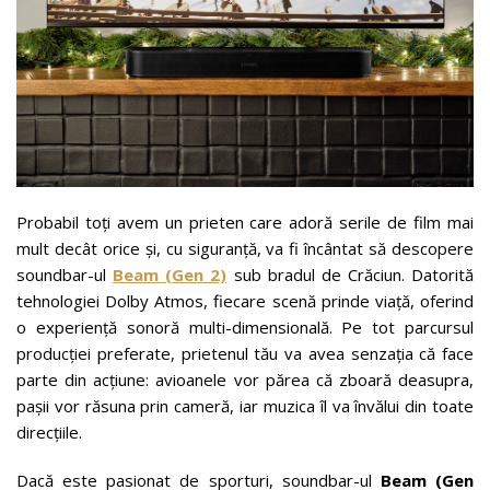
Probabil toți avem un prieten care adoră serile de film mai
mult decât orice și, cu siguranță, va fi încântat să descopere
soundbar-ul
Beam (Gen 2)
sub bradul de Crăciun. Datorită
tehnologiei Dolby Atmos, fiecare scenă prinde viață, oferind
o experiență sonoră multi-dimensională. Pe tot parcursul
producției preferate, prietenul tău va avea senzația că face
parte din acțiune: avioanele vor părea că zboară deasupra,
pașii vor răsuna prin cameră, iar muzica îl va învălui din toate
direcțiile.
Dacă este pasionat de sporturi, soundbar-ul
Beam (Gen