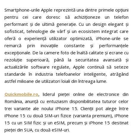
Smartphone-urile Apple reprezintă una dintre primele opțiuni
pentru cei care doresc să achiziționeze un telefon
performant și de ultimă generație. Cu un design elegant și
sofisticat, tehnologie de vârf și un ecosistem integrat care
oferă o experiență utilizator optimizată, iPhone-urile se
remarcă prin inovațiile constante și performanțele
excepționale. De la camere foto de înaltă calitate și ecrane cu
rezoluție superioară, până la securitatea avansată și
actualizările software regulate, Apple continuă să seteze
standarde în industria telefoanelor inteligente, atrăgând
astfel milioane de utilizatori loiali din întreaga lume.
Quickmobile.ro
, liderul pieței online de electronice din
România, anunță cu entuziasm disponibilitatea tuturor celor
trei variante ale noului iPhone 15. Clienții pot alege între
iPhone 15 cu două SIM-uri fizice (varianta premium), iPhone
15 cu un SIM fizic și un eSIM, precum și iPhone 15 destinat
pieței din SUA, cu două eSIM-uri.