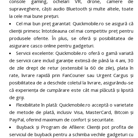
console gaming, ochelari VR, drone, camere de
supraveghere, căști audio Bluetooth și multe altele, toate
la cele mai bune prețuri.
Cel mai bun preț garantat: Quickmobile.ro se asigură că
clienții primesc întotdeauna cel mai competitiv preț pentru
produsele oferite. În plus, se oferă și posibilitatea de
asigurare casco online pentru gadgeturi.
Servicii excelente: Quickmobile.ro oferă o gamă variată
de servicii care includ garanție extinsă de până la 4 ani, 30
de zile drept de retur (extensibil la 60 de zile), plata în
rate, livrare rapidă prin FanCourier sau Urgent Cargus și
posibilitatea de a deschide coletul la livrare, asigurându-se
că experiența de cumpărare este cât mai plăcută și lipsită
de griji.
Flexibilitate în plată: Quickmobile.ro acceptă o varietate
de metode de plată, inclusiv Visa, MasterCard, Bitcoin și
PayPal, oferind maximum de confort și securitate.
Buyback și Program de Afiliere: Clienții pot profita de
serviciul de buyback pentru a schimba vechile gadgeturi cu