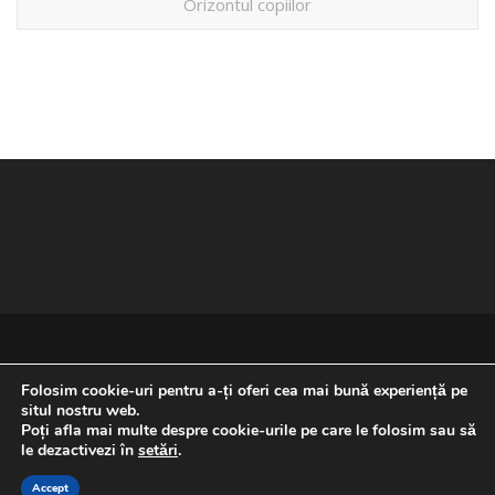
Orizontul copiilor
Folosim cookie-uri pentru a-ți oferi cea mai bună experiență pe
situl nostru web.
Poți afla mai multe despre cookie-urile pe care le folosim sau să
REVENIRE LA ÎNCEPUTUL PAGINII
le dezactivezi în
setări
.
Accept