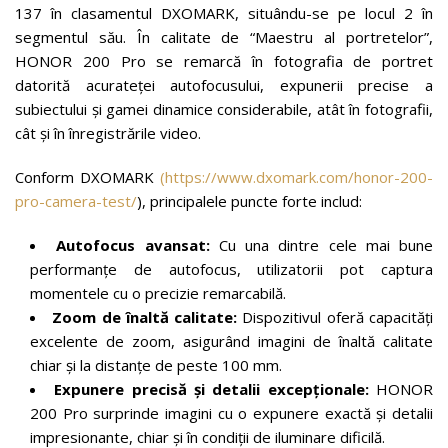
137 în clasamentul DXOMARK, situându-se pe locul 2 în
segmentul său. În calitate de “Maestru al portretelor”,
HONOR 200 Pro se remarcă în fotografia de portret
datorită acurateței autofocusului, expunerii precise a
subiectului și gamei dinamice considerabile, atât în fotografii,
cât și în înregistrările video.
Conform DXOMARK
(https://www.dxomark.com/honor-200-
pro-camera-test/
), principalele puncte forte includ:
Autofocus avansat:
Cu una dintre cele mai bune
performanțe de autofocus, utilizatorii pot captura
momentele cu o precizie remarcabilă.
Zoom de înaltă calitate:
Dispozitivul oferă capacități
excelente de zoom, asigurând imagini de înaltă calitate
chiar și la distanțe de peste 100 mm.
Expunere precisă și detalii excepționale:
HONOR
200 Pro surprinde imagini cu o expunere exactă și detalii
impresionante, chiar și în condiții de iluminare dificilă.