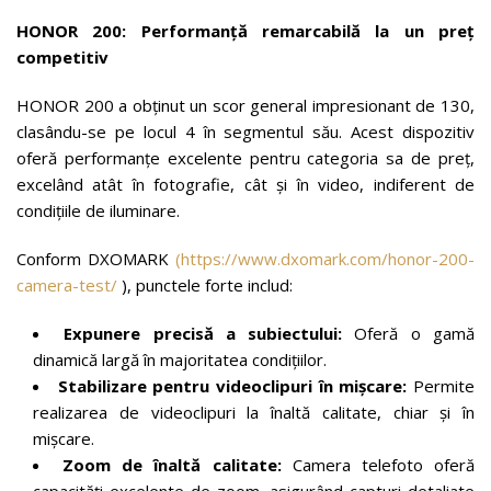
HONOR 200: Performanță remarcabilă la un preț
competitiv
HONOR 200 a obținut un scor general impresionant de 130,
clasându-se pe locul 4 în segmentul său. Acest dispozitiv
oferă performanțe excelente pentru categoria sa de preț,
excelând atât în fotografie, cât și în video, indiferent de
condițiile de iluminare.
Conform DXOMARK
(https://www.dxomark.com/honor-200-
camera-test/
), punctele forte includ:
Expunere precisă a subiectului:
Oferă o gamă
dinamică largă în majoritatea condițiilor.
Stabilizare pentru videoclipuri în mișcare:
Permite
realizarea de videoclipuri la înaltă calitate, chiar și în
mișcare.
Zoom de înaltă calitate:
Camera telefoto oferă
capacități excelente de zoom, asigurând capturi detaliate