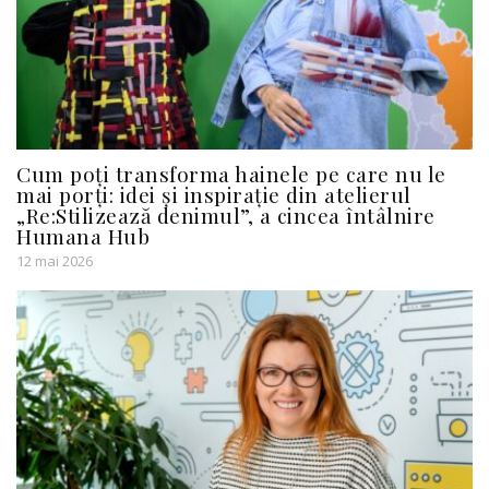
Cum poți transforma hainele pe care nu le
mai porți: idei și inspirație din atelierul
„Re:Stilizează denimul”, a cincea întâlnire
Humana Hub
12 mai 2026