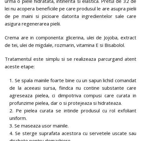
urma o piele hidratata, intinerita si elastica. Pretul de 32 de
lei nu acopera beneficiile pe care produsul le are asupra pielii
de pe maini si picioare datorita ingredientelor sale care
asigura regenerarea pielii.
Crema are in componenta: glicerina, ulei de Jojoba, extract
de tei, ulei de migdale, rozmarin, vitamina E si Bisabolol.
Tratamentul este simplu si se realizeaza parcurgand atent
aceste etape:
Se spala mainile foarte bine cu un sapun lichid comandat
de la aceeasi sursa, fiindca nu contine substante care
agreseaza pielea, ci dimpotriva compusi care curata in
profunzime pielea, dar o si protejeaza si hidrateaza.
Pe pielea curata se intinde produsul cu rol exfoliant
uniform.
Se maseaza usor mainile.
Se sterge suprafata acestora cu servetele uscate sau
dischete pentru demachiere.