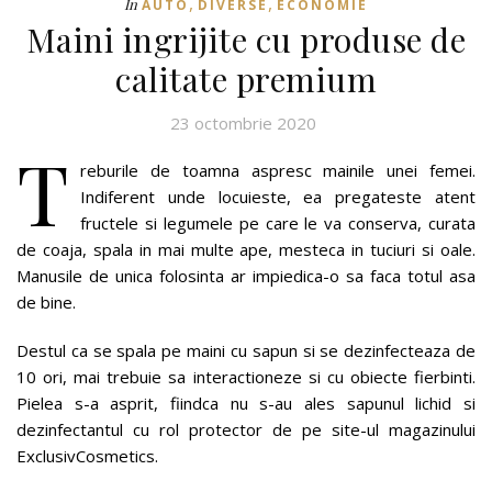
,
,
În
AUTO
DIVERSE
ECONOMIE
Maini ingrijite cu produse de
calitate premium
23 octombrie 2020
T
reburile de toamna aspresc mainile unei femei.
Indiferent unde locuieste, ea pregateste atent
fructele si legumele pe care le va conserva, curata
de coaja, spala in mai multe ape, mesteca in tuciuri si oale.
Manusile de unica folosinta ar impiedica-o sa faca totul asa
de bine.
Destul ca se spala pe maini cu sapun si se dezinfecteaza de
10 ori, mai trebuie sa interactioneze si cu obiecte fierbinti.
Pielea s-a asprit, fiindca nu s-au ales sapunul lichid si
dezinfectantul cu rol protector de pe site-ul magazinului
ExclusivCosmetics.