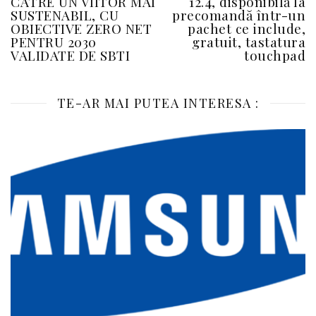
CĂTRE UN VIITOR MAI
12.4, disponibilă la
SUSTENABIL, CU
precomandă într-un
OBIECTIVE ZERO NET
pachet ce include,
PENTRU 2030
gratuit, tastatura
VALIDATE DE SBTI
touchpad
TE-AR MAI PUTEA INTERESA :