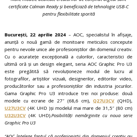
certificate Calman Ready și beneficiază de tehnologie USB-C
pentru flexibilitate sporită
București, 22 aprilie 2024
– AOC, specialistul în afișaje,
anunță o nouă gamă de monitoare meticulos concepute
pentru nevoile unice ale profesioniștilor din domeniul creativ.
Cu o acuratețe excepțională a culorilor, caracteristici de
ultimă oră și un design elegant, seria AOC Graphic Pro U3
este pregătită să revoluționeze modul de lucru al
fotografilor, artiștilor vizuali, designerilor, editorilor video,
producătorilor sau a profesioniștilor din industria jocurilor.
Gama Graphic Pro U3 introduce trei noi produse: două
modele cu ecrane de 27″ (68,6 cm),
Q27U3CV
(QHD),
U27U3CV
(4K UHD )și modelul mai mare de 31,5″ (80 cm)
U32U3CV
(4K UHD).
Posibilități nemărginite cu noua serie
Graphic Pro U3
“AOC înțelege faptul că profesioniștii din domeniul creativ au