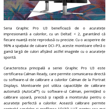
Seria Graphic Pro U3 beneficiază de o acuratețe
impresionantă a culorilor, cu un DeltaE < 2, garantând că
fiecare nuanță este reprodusă cu precizie. Cu o acoperire de
98% a spațiului de culoare DCI-P3, aceste monitoare oferă o
gamă largă de culori afișând astfel imaginile cu o acuratețe
sporită.
Caracteristica principală a seriei Graphic Pro U3 este
certificarea Calman Ready, care permite comunicarea directă
cu software-ul de calibrare a culorilor Calman de la Portrait
Displays. Monitoarele pot utiliza capacitățile de calibrare
automată (AutoCal™) cu software-ul Calman, permițând o
calibrare ușoară, precisă și rapidă a monitorului pentru o
acuratețe perfectă a culorilor. Această calibrare permite
controlul canalelor și profilarea 1D/3D-LUT pentru cea mai