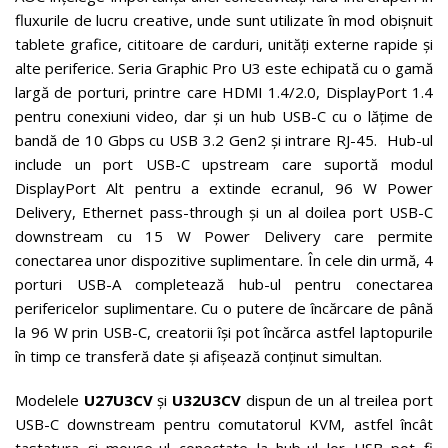
fluxurile de lucru creative, unde sunt utilizate în mod obișnuit
tablete grafice, cititoare de carduri, unități externe rapide și
alte periferice. Seria Graphic Pro U3 este echipată cu o gamă
largă de porturi, printre care HDMI 1.4/2.0, DisplayPort 1.4
pentru conexiuni video, dar și un hub USB-C cu o lățime de
bandă de 10 Gbps cu USB 3.2 Gen2 și intrare RJ-45. Hub-ul
include un port USB-C upstream care suportă modul
DisplayPort Alt pentru a extinde ecranul, 96 W Power
Delivery, Ethernet pass-through și un al doilea port USB-C
downstream cu 15 W Power Delivery care permite
conectarea unor dispozitive suplimentare. În cele din urmă, 4
porturi USB-A completează hub-ul pentru conectarea
perifericelor suplimentare. Cu o putere de încărcare de până
la 96 W prin USB-C, creatorii își pot încărca astfel laptopurile
în timp ce transferă date și afișează conținut simultan.
Modelele
U27U3CV
și
U32U3CV
dispun de un al treilea port
USB-C downstream pentru comutatorul KVM, astfel încât