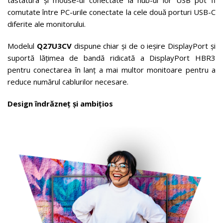
tastatura și mouse-ul conectate la hub-ul lor USB pot fi
comutate între PC-urile conectate la cele două porturi USB-C
diferite ale monitorului.
Modelul
Q27U3CV
dispune chiar și de o ieșire DisplayPort și
suportă lățimea de bandă ridicată a DisplayPort HBR3
pentru conectarea în lanț a mai multor monitoare pentru a
reduce numărul cablurilor necesare.
Design îndrăzneț și ambițios