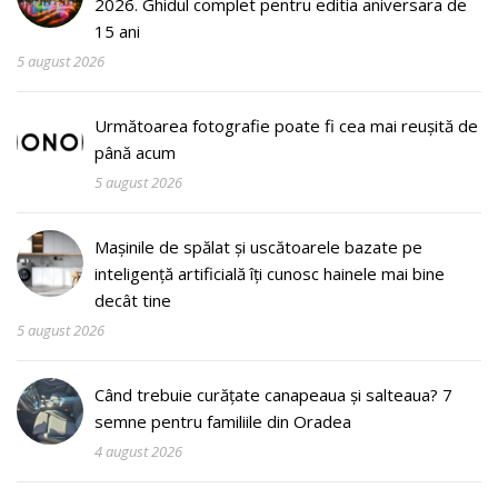
2026. Ghidul complet pentru editia aniversara de
15 ani
5 august 2026
Următoarea fotografie poate fi cea mai reușită de
până acum
5 august 2026
Mașinile de spălat și uscătoarele bazate pe
inteligență artificială îți cunosc hainele mai bine
decât tine
5 august 2026
Când trebuie curățate canapeaua și salteaua? 7
semne pentru familiile din Oradea
4 august 2026