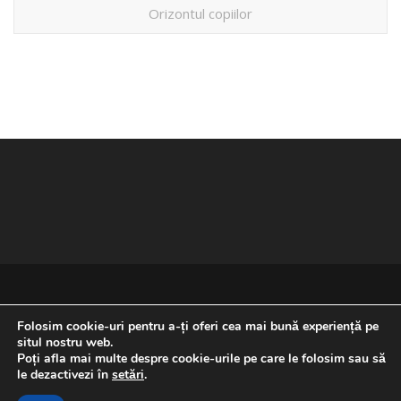
Orizontul copiilor
Folosim cookie-uri pentru a-ți oferi cea mai bună experiență pe
situl nostru web.
Poți afla mai multe despre cookie-urile pe care le folosim sau să
REVENIRE LA ÎNCEPUTUL PAGINII
le dezactivezi în
setări
.