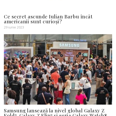
Ce secret ascunde Iulian Barbu încât
americanii sunt curioși?
29 iunie 2023
Samsung lansează la nivel global Galaxy Z
Fold7, Galaxy Z Flip7 și seria Galaxy Watch8,