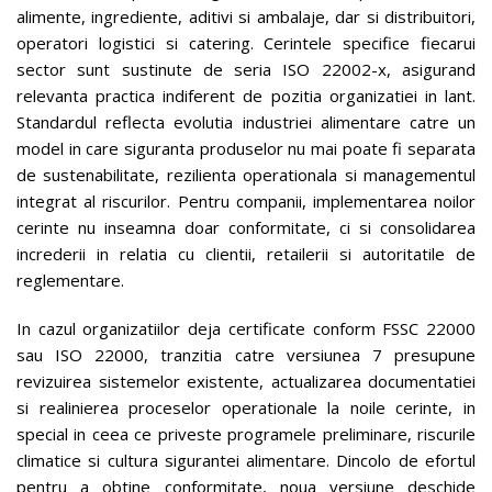
alimente, ingrediente, aditivi si ambalaje, dar si distribuitori,
operatori logistici si catering. Cerintele specifice fiecarui
sector sunt sustinute de seria ISO 22002-x, asigurand
relevanta practica indiferent de pozitia organizatiei in lant.
Standardul reflecta evolutia industriei alimentare catre un
model in care siguranta produselor nu mai poate fi separata
de sustenabilitate, rezilienta operationala si managementul
integrat al riscurilor. Pentru companii, implementarea noilor
cerinte nu inseamna doar conformitate, ci si consolidarea
increderii in relatia cu clientii, retailerii si autoritatile de
reglementare.
In cazul organizatiilor deja certificate conform FSSC 22000
sau ISO 22000, tranzitia catre versiunea 7 presupune
revizuirea sistemelor existente, actualizarea documentatiei
si realinierea proceselor operationale la noile cerinte, in
special in ceea ce priveste programele preliminare, riscurile
climatice si cultura sigurantei alimentare. Dincolo de efortul
pentru a obtine conformitate, noua versiune deschide