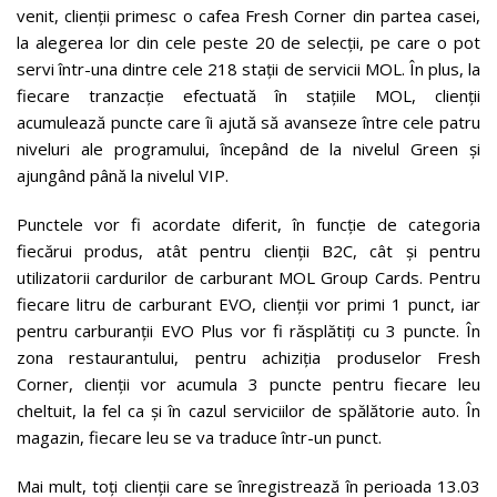
venit, clienții primesc o cafea Fresh Corner din partea casei,
la alegerea lor din cele peste 20 de selecții, pe care o pot
servi într-una dintre cele 218 stații de servicii MOL. În plus, la
fiecare tranzacție efectuată în stațiile MOL, clienții
acumulează puncte care îi ajută să avanseze între cele patru
niveluri ale programului, începând de la nivelul Green și
ajungând până la nivelul VIP.
Punctele vor fi acordate diferit, în funcție de categoria
fiecărui produs, atât pentru clienții B2C, cât și pentru
utilizatorii cardurilor de carburant MOL Group Cards. Pentru
fiecare litru de carburant EVO, clienții vor primi 1 punct, iar
pentru carburanții EVO Plus vor fi răsplătiți cu 3 puncte. În
zona restaurantului, pentru achiziția produselor Fresh
Corner, clienții vor acumula 3 puncte pentru fiecare leu
cheltuit, la fel ca și în cazul serviciilor de spălătorie auto. În
magazin, fiecare leu se va traduce într-un punct.
Mai mult, toți clienții care se înregistrează în perioada 13.03