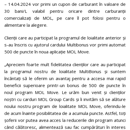
– 14.04.2024 vor primi un cupon de carburant în valoare de
30 bani/L valabil pentru oricare dintre carburanții
comercializați de MOL, pe care îl pot folosi pentru o
alimentare la alegere.
Clienții care au participat la programul de loialitate anterior și
s-au înscris cu ajutorul cardului Multibonus vor primi automat
500 de puncte în noua aplicație MOL Move.
„Apreciem foarte mult fidelitatea clienților care au participat
la programul nostru de loialitate MultiBonus și suntem
încântați să le oferim un avantaj pentru a accesa mai rapid
beneficii superioare printr-un bonus de 500 de puncte în
noul program MOL Move. Le urăm bun venit și clienților
noștri cu carduri MOL Group Cards și îi invităm să se alăture
noului nostru program de loialitate MOL Move, oferindu-le
de acum înainte posibilitatea de a acumula puncte. Astfel, toți
șoferii vor putea avea acces la reducerile din program atunci
când călătoresc, alimentează sau fac cumpărături în interes