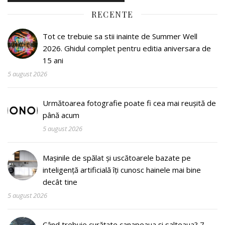
RECENTE
Tot ce trebuie sa stii inainte de Summer Well
2026. Ghidul complet pentru editia aniversara de
15 ani
5 august 2026
Următoarea fotografie poate fi cea mai reușită de
până acum
5 august 2026
Mașinile de spălat și uscătoarele bazate pe
inteligență artificială îți cunosc hainele mai bine
decât tine
5 august 2026
Când trebuie curățate canapeaua și salteaua? 7