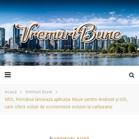
Acasă
Vremuri Bune
MOL România lansează aplicația Move pentru Android și iOS,
care oferă soluții de economisire inclusiv la carburanți
În
VREMURI BUNE