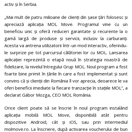
activ și în Serbia.
„Mai mult de patru milioane de clienți din șase țări folosesc și
apreciază aplicația MOL Move. Programul vine cu un
beneficiu unic și oferă reduceri garantate și recurente la o
gamă largă de produse și servicii, inclusiv la carburanți.
Acesta va antrena utilizatorii într-un mod interactiv, oferindu-
le surprize pe tot parcursul călătoriei lor cu MOL. Lansarea
aplicației reprezintă o etapă nouă în strategia noastră de
fidelizare, la nivelul întregului Grup MOL. Noul program a fost
foarte bine primit în țările în care a fost implementat și sunt
convins că și clienții din România îl vor aprecia, deoarece le va
oferi beneficii imediate la fiecare tranzacție în stațiile MOL”, a
declarat Gábor Mozga, CEO MOL România.
Orice client poate să se înscrie în noul program instalând
aplicația mobilă MOL Move, disponibilă atât pentru
dispozitive Android, cât și iOS, sau prin intermediul
molmove.ro. La înscriere, după activarea voucherului de bun