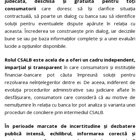
judecată, deschisă și gratuită pentru toți
consumatorii
care doresc să își clarifice situația
contractuală, să poarte un dialog cu banca sau să identifice
soluții pentru eventualele dispute apărute în relația cu
aceasta. Încrederea se construiește prin dialog, iar deciziile
bune se iau pe baza informațiilor complete și a unei evaluări
lucide a opțiunilor disponibile.
Rolul CSALB este acela de a oferi un cadru independent,
imparțial și transparent
în care consumatorii și instituțiile
financiar-bancare pot căuta împreună soluții pentru
rezolvarea neînțelegerilor dintre ei. De aceea, indiferent de
evoluția procedurilor administrative sau judiciare aflate în
desfășurare, consumatorii care consideră că au motive de
nemulțumire în relația cu banca lor pot analiza și varianta unei
proceduri de conciliere prin intermediul CSALB.
În perioade marcate de incertitudine și dezbatere
publică intensă, echilibrul, informarea corectă și