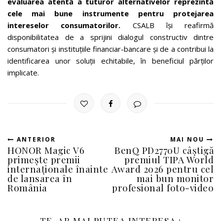
evaluarea atentă a tuturor alternativelor reprezintă
cele mai bune instrumente pentru protejarea
intereselor consumatorilor.
CSALB își reafirmă
disponibilitatea de a sprijini dialogul constructiv dintre
consumatori și instituțiile financiar-bancare și de a contribui la
identificarea unor soluții echitabile, în beneficiul părților
implicate.
ANTERIOR
MAI NOU
HONOR Magic V6
BenQ PD2770U câștigă
primește premii
premiul TIPA World
internaționale înainte
Award 2026 pentru cel
de lansarea în
mai bun monitor
România
profesional foto-video
TE-AR MAI PUTEA INTERESA :