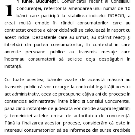
1
1 iunie, București.
Comunicatul recent al Consiliului
Concurenței, referitor la amendarea unui număr de 10
bănci care participă la stabilirea indicelui ROBOR, a
creat multă emoție în rândul consumatorilor care au
contractat credite a căror dobândă se calculează în raport cu
acest indice. Dezbaterile care au urmat, au stârnit reacții și
întrebări din partea consumatorilor, în contextul în care
anumite persoane publice au transmis mesaje care
îndemnau consumatorii să solicite deja despăgubiri în
instanță.
Cu toate acestea, băncile vizate de această măsură au
transmis public că vor recurge la controlul legalității acestui
act administrativ, ceea ce presupune câțiva ani de procese în
contencios administrativ, între bănci și Consiliul Concurenței,
până când instanțele de judecată vor decide asupra legalității
și temeiniciei actelor emise de autoritatea de concurență.
Până la finalizarea acestor procese, considerăm că este în
interesul consumatorilor să se informeze din surse credibile