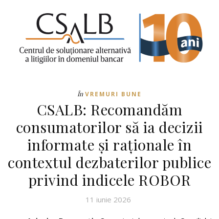
În
VREMURI BUNE
CSALB: Recomandăm
consumatorilor să ia decizii
informate și raționale în
contextul dezbaterilor publice
privind indicele ROBOR
11 iunie 2026