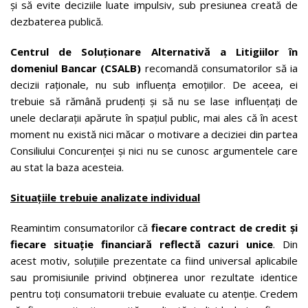
și să evite deciziile luate impulsiv, sub presiunea creată de
dezbaterea publică.
Centrul de Soluționare Alternativă a Litigiilor în
domeniul Bancar (CSALB)
recomandă consumatorilor să ia
decizii raționale, nu sub influența emoțiilor. De aceea, ei
trebuie să rămână prudenți și să nu se lase influențați de
unele declarații apărute în spațiul public, mai ales că în acest
moment nu există nici măcar o motivare a deciziei din partea
Consiliului Concurenței și nici nu se cunosc argumentele care
au stat la baza acesteia.
Situațiile trebuie analizate individual
Reamintim consumatorilor că
fiecare contract de credit și
fiecare situație financiară reflectă cazuri unice
. Din
acest motiv, soluțiile prezentate ca fiind universal aplicabile
sau promisiunile privind obținerea unor rezultate identice
pentru toți consumatorii trebuie evaluate cu atenție. Credem