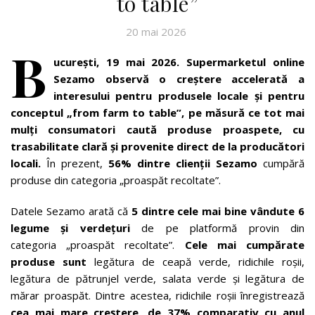
to table”
20 mai 2026
B
ucurești, 19 mai 2026. Supermarketul online
Sezamo observă o creștere accelerată a
interesului pentru produsele locale și pentru
conceptul „from farm to table”, pe măsură ce tot mai
mulți consumatori caută produse proaspete, cu
trasabilitate clară și provenite direct de la producători
locali.
În prezent,
56% dintre clienții Sezamo
cumpără
produse din categoria „proaspăt recoltate”.
Datele Sezamo arată că
5 dintre cele mai bine vândute 6
legume și verdețuri
de pe platformă provin din
categoria
„proaspăt recoltate”.
Cele mai cumpărate
produse sunt
legătura de ceapă verde, ridichile roșii,
legătura de pătrunjel verde, salata verde și legătura de
mărar proaspăt. Dintre acestea, ridichile roșii înregistrează
cea mai mare creștere, de 37% comparativ cu anul