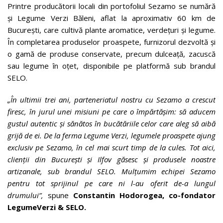
Printre producătorii locali din portofoliul Sezamo se numără
și Legume Verzi Băleni, aflat la aproximativ 60 km de
București, care cultivă plante aromatice, verdețuri și legume.
În completarea produselor proaspete, furnizorul dezvoltă și
o gamă de produse conservate, precum dulceață, zacuscă
sau legume în oțet, disponibile pe platformă sub brandul
SELO.
„În ultimii trei ani, parteneriatul nostru cu Sezamo a crescut
firesc, în jurul unei misiuni pe care o împărtășim: să aducem
gustul autentic și sănătos în bucătăriile celor care aleg să aibă
grijă de ei. De la ferma Legume Verzi, legumele proaspete ajung
exclusiv pe Sezamo, în cel mai scurt timp de la cules. Tot aici,
clienții din București și Ilfov găsesc și produsele noastre
artizanale, sub brandul SELO. Mulțumim echipei Sezamo
pentru tot sprijinul pe care ni l-au oferit de-a lungul
drumului”,
spune
Constantin Hodorogea, co-fondator
LegumeVerzi & SELO.