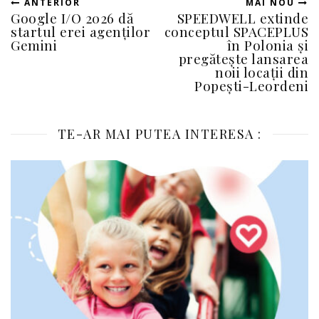
ANTERIOR
MAI NOU
Google I/O 2026 dă
SPEEDWELL extinde
startul erei agenților
conceptul SPACEPLUS
Gemini
în Polonia și
pregătește lansarea
noii locații din
Popești-Leordeni
TE-AR MAI PUTEA INTERESA :