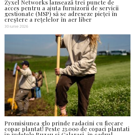
Zyxel Networks lansează trei puncte de
acces pentru a ajuta furnizorii de servicii
gestionate (MSP) să se adreseze pieței în
creștere a rețelelor în aer liber
30 iunie 2026
Promisiunea glo prinde radacini cu fiecare
copac plantat! Peste 23.000 de copaci plantati
in judetele Buzau si Calarasi, in cadrul