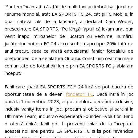
“Suntem încântați că atât de mulți fani au îmbrățișat jocul de
renume mondial, atât EA SPORTS FC 24, cât și FC Mobile, în
doar câteva zile de la lansare”, a declarat Cam Weber,
președintele EA SPORTS. “Pe lângă faptul că le-am urat bun
venit înapoi milioanelor de jucători cu vechime, numărul
jucătorilor noi din FC 24 a crescut cu aproape 20% față de
anul trecut, ceea ce arată entuziasmul fanilor fotbalului de
pretutindeni de a se alătura Clubului. Construim cea mai mare
comunitate de fotbal din lume prin EA SPORTS FC și abia am
început.”
Fanii care joacă EA SPORTS FC™ 24 încă se pot bucura de
oportunitatea de a deveni
fondatori FC
. Dacă intră în joc
până la 1 noiembrie 2023, ei pot debloca beneficii exclusive,
inclusiv vanity items în joc, precum și obiective și sarcini în
Ultimate Team, inclusiv o experiență Founder Evolution. Fiind
o ofertă unică, fanii pot fi prezenți chiar de la începutul
acestei noi ere pentru EA SPORTS FC și își pot revendica