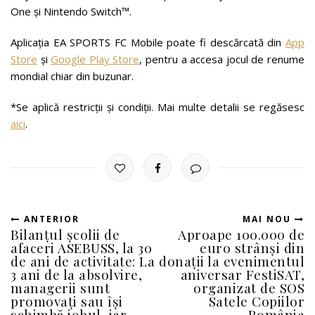
One și Nintendo Switch™.
Aplicația EA SPORTS FC Mobile poate fi descărcată din
App
Store
și
Google Play Store
, pentru a accesa jocul de renume
mondial chiar din buzunar.
*Se aplică restricții și condiții. Mai multe detalii se regăsesc
aici
.
ANTERIOR
MAI NOU
Bilanțul școlii de
Aproape 100.000 de
afaceri ASEBUSS, la 30
euro strânși din
de ani de activitate: La
donații la evenimentul
3 ani de la absolvire,
aniversar FestiSAT,
managerii sunt
organizat de SOS
promovați sau își
Satele Copiilor
schimbă jobul, iar
România