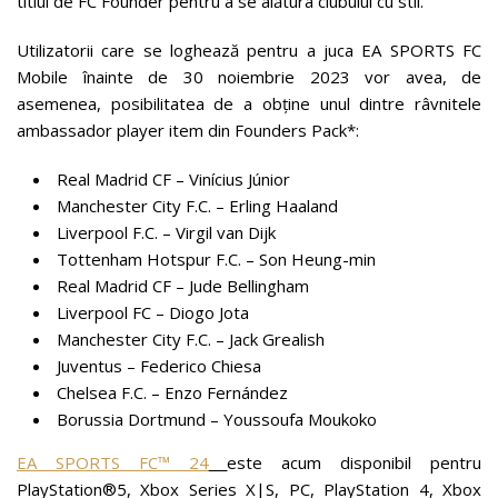
titlul de FC Founder pentru a se alătura clubului cu stil.
Utilizatorii care se loghează pentru a juca EA SPORTS FC
Mobile înainte de 30 noiembrie 2023 vor avea, de
asemenea, posibilitatea de a obține unul dintre râvnitele
ambassador player item din Founders Pack*:
Real Madrid CF – Vinícius Júnior
Manchester City F.C. – Erling Haaland
Liverpool F.C. – Virgil van Dijk
Tottenham Hotspur F.C. – Son Heung-min
Real Madrid CF – Jude Bellingham
Liverpool FC – Diogo Jota
Manchester City F.C. – Jack Grealish
Juventus – Federico Chiesa
Chelsea F.C. – Enzo Fernández
Borussia Dortmund – Youssoufa Moukoko
EA SPORTS FC™ 24
este acum disponibil pentru
PlayStation®5, Xbox Series X|S, PC, PlayStation 4, Xbox