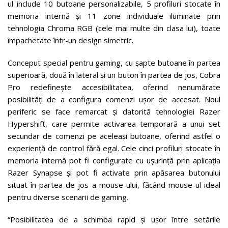
ul include 10 butoane personalizabile, 5 profiluri stocate în
memoria internă și 11 zone individuale iluminate prin
tehnologia Chroma RGB (cele mai multe din clasa lui), toate
împachetate într-un design simetric.
Conceput special pentru gaming, cu șapte butoane în partea
superioară, două în lateral și un buton în partea de jos, Cobra
Pro redefinește accesibilitatea, oferind nenumărate
posibilități de a configura comenzi ușor de accesat. Noul
periferic se face remarcat și datorită tehnologiei Razer
Hypershift, care permite activarea temporară a unui set
secundar de comenzi pe aceleași butoane, oferind astfel o
experiență de control fără egal. Cele cinci profiluri stocate în
memoria internă pot fi configurate cu ușurință prin aplicația
Razer Synapse și pot fi activate prin apăsarea butonului
situat în partea de jos a mouse-ului, făcând mouse-ul ideal
pentru diverse scenarii de gaming.
“Posibilitatea de a schimba rapid și ușor între setările