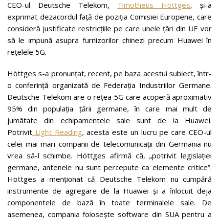
CEO-ul Deutsche Telekom,
Timotheus Höttges
, și-a
exprimat dezacordul față de poziția Comisiei Europene, care
consideră justificate restricțiile pe care unele țări din UE vor
să le impună asupra furnizorilor chinezi precum Huawei în
rețelele 5G.
Höttges s-a pronunțat, recent, pe baza acestui subiect, într-
o conferință organizată de Federația Industriilor Germane.
Deutsche Telekom are o rețea 5G care acoperă aproximativ
95% din populația țării germane, în care mai mult de
jumătate din echipamentele sale sunt de la Huawei.
Potrivit
Light Reading
, acesta este un lucru pe care CEO-ul
celei mai mari companii de telecomunicații din Germania nu
vrea să-l schimbe. Höttges afirmă că, „potrivit legislației
germane, antenele nu sunt percepute ca elemente critice”.
Höttges a menționat că Deutsche Telekom nu cumpără
instrumente de agregare de la Huawei și a înlocuit deja
componentele de bază în toate terminalele sale. De
asemenea, compania folosește software din SUA pentru a