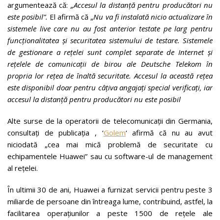
argumentează că:
„Accesul la distanță pentru producători nu
este posibil”.
El afirmă că „
Nu va fi instalată nicio actualizare în
sistemele live care nu au fost anterior testate pe larg pentru
funcționalitatea și securitatea sistemului de testare. Sistemele
de gestionare a rețelei sunt complet separate de Internet și
rețelele de comunicații de birou ale Deutsche Telekom în
propria lor rețea de înaltă securitate. Accesul la această rețea
este disponibil doar pentru câțiva angajați special verificați, iar
accesul la distanță pentru producători nu este posibil
Alte surse de la operatorii de telecomunicații din Germania,
consultați de publicația , ‘
Golem
‘ afirmă că nu au avut
niciodată „cea mai mică problemă de securitate cu
echipamentele Huawei” sau cu software-ul de management
al rețelei.
În ultimii 30 de ani, Huawei a furnizat servicii pentru peste 3
miliarde de persoane din întreaga lume, contribuind, astfel, la
facilitarea operațiunilor a peste 1500 de rețele ale