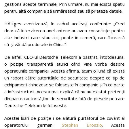
gestiona aceste terminale. Prin urmare, nu mai există spațiu
pentru altă companie să urmărească sau să pirateze datele.
Höttges avertizează, în cadrul aceleași conferințe: „Cred
doar că interzicerea unei antene ar avea consecințe pentru
alte industrii care stau aici, poate în cameră, care încearcă
să-și vândă produsele în China.”
De altfel, CEO-ul Deutsche Telekom a păstrat, întotdeauna,
o poziție transparentă atunci când vine vorba despre
operațiunile companiei. Acesta afirma, acum o lună că există
un raport către autoritățile de securitate despre ce tip de
echipament chinezesc se folosește în companie și în ce parte
a infrastructurii. Acesta mai explică că nu au existat pretenții
din partea autorităților de securitate față de piesele pe care
Deutsche Telekom le folosește.
Acestei luări de poziție i se alătură purtătorul de cuvânt al
operatorului german,
Stephan Broszio
. Acesta