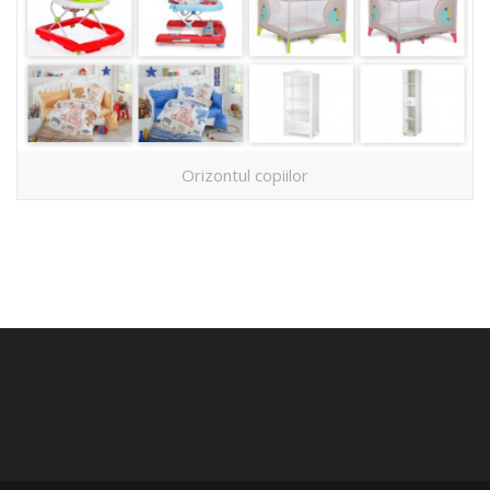
Orizontul copiilor