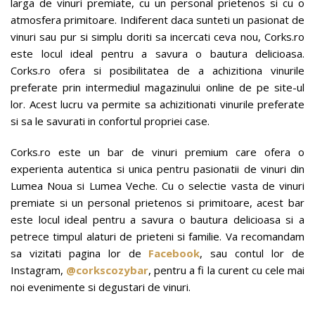
larga de vinuri premiate, cu un personal prietenos si cu o
atmosfera primitoare. Indiferent daca sunteti un pasionat de
vinuri sau pur si simplu doriti sa incercati ceva nou, Corks.ro
este locul ideal pentru a savura o bautura delicioasa.
Corks.ro ofera si posibilitatea de a achizitiona vinurile
preferate prin intermediul magazinului online de pe site-ul
lor. Acest lucru va permite sa achizitionati vinurile preferate
si sa le savurati in confortul propriei case.
Corks.ro este un bar de vinuri premium care ofera o
experienta autentica si unica pentru pasionatii de vinuri din
Lumea Noua si Lumea Veche. Cu o selectie vasta de vinuri
premiate si un personal prietenos si primitoare, acest bar
este locul ideal pentru a savura o bautura delicioasa si a
petrece timpul alaturi de prieteni si familie. Va recomandam
sa vizitati pagina lor de
Facebook
, sau contul lor de
Instagram,
@corkscozybar
, pentru a fi la curent cu cele mai
noi evenimente si degustari de vinuri.