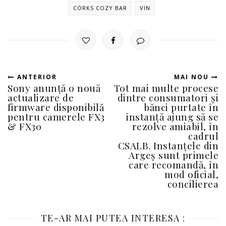
CORKS COZY BAR
VIN
ANTERIOR
MAI NOU
Sony anunță o nouă
Tot mai multe procese
actualizare de
dintre consumatori și
firmware disponibilă
bănci purtate în
pentru camerele FX3
instanță ajung să se
& FX30
rezolve amiabil, în
cadrul
CSALB. Instanțele din
Argeș sunt primele
care recomandă, în
mod oficial,
concilierea
TE-AR MAI PUTEA INTERESA :