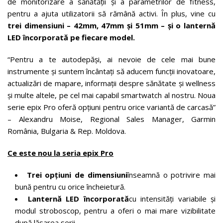
de monitorizare a sănătății și a parametrilor de fitness,
pentru a ajuta utilizatorii să rămână activi. În plus, vine cu
trei dimensiuni – 42mm, 47mm și 51mm – și o lanternă
LED încorporată pe fiecare model.
“Pentru a te autodepăși, ai nevoie de cele mai bune
instrumente și suntem încântați să aducem funcții inovatoare,
actualizări de mapare, informații despre sănătate și wellness
și multe altele, pe cel mai capabil smartwatch al nostru. Noua
serie epix Pro oferă opțiuni pentru orice variantă de carcasă”
– Alexandru Moise, Regional Sales Manager, Garmin
România, Bulgaria & Rep. Moldova.
Ce este nou la seria epix Pro
Trei opțiuni de dimensiuni
înseamnă o potrivire mai
bună pentru cu orice încheietură.
Lanternă LED încorporată
cu intensități variabile și
modul stroboscop, pentru a oferi o mai mare vizibilitate
după lăsarea serii