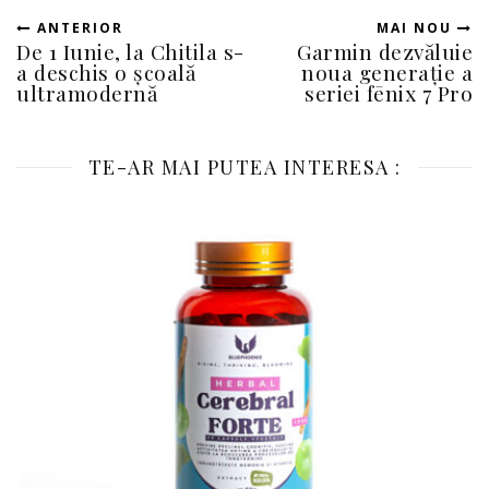
ANTERIOR
MAI NOU
De 1 Iunie, la Chitila s-
Garmin dezvăluie
a deschis o școală
noua generație a
ultramodernă
seriei fēnix 7 Pro
TE-AR MAI PUTEA INTERESA :