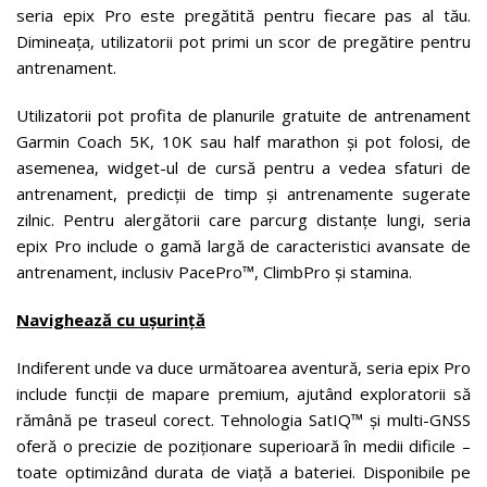
seria epix Pro este pregătită pentru fiecare pas al tău.
Dimineața, utilizatorii pot primi un scor de pregătire pentru
antrenament.
Utilizatorii pot profita de planurile gratuite de antrenament
Garmin Coach 5K, 10K sau half marathon și pot folosi, de
asemenea, widget-ul de cursă pentru a vedea sfaturi de
antrenament, predicții de timp și antrenamente sugerate
zilnic. Pentru alergătorii care parcurg distanțe lungi, seria
epix Pro include o gamă largă de caracteristici avansate de
antrenament, inclusiv PacePro™, ClimbPro și stamina.
Navighează cu ușurință
Indiferent unde va duce următoarea aventură, seria epix Pro
include funcții de mapare premium, ajutând exploratorii să
rămână pe traseul corect. Tehnologia SatIQ™ și multi-GNSS
oferă o precizie de poziționare superioară în medii dificile –
toate optimizând durata de viață a bateriei. Disponibile pe