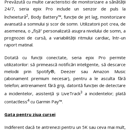
Prevăzută cu multe caracteristici de monitorizare a sănătății
24/7, seria epix Pro include un senzor de puls la
2
încheietură
, Body Battery™, funcție de jet lag, monitorizare
avansată a somnului și scor de somn. Utilizatorii pot crea, de
asemenea, o „fișă” personalizată asupra nivelului de somn, a
prognozei de cursă, a variabilității ritmului cardiac, într-un
raport matinal.
Dotată cu funcții conectate, seria epix Pro permite
utilizatorilor: să primească notificări inteligente, să descarce
melodii prin Spotify®, Deezer sau Amazon Music
(abonament premium necesar), pentru a le asculta fără
telefon; antrenament fără griji, datorită funcției de detectare
3
a incidentelor, asistență și LiveTrack
a incidentelor; plată
4
contactless
cu Garmin Pay™.
Gata pentru ziua cursei
Indiferent dacă te antrenezi pentru un 5K sau ceva mai mult,