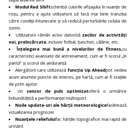
Modul Red Shift
schimbă culorile afișajului în nuanțe de
roșu, pentru a ajuta utilizatorii să facă mai bine tranziția
către condiții întunecate și să reducă perturbările ciclului de
somn.
Utilizatorii rămân activi datorită
zecilor de activități
noi, preîncărcate
, inclusiv fotbal, baschet, călărie, etc.
Înțelegere mai bună a nivelurilor de fitness,
cu
caracteristici avansate de antrenament, cum ar fi scorul „în
pantă” și scorul de anduranță.
Alergătorii care utilizează
funcția Up Ahead
pot vedea
acum anumite puncte de interes, pe hartă, cum ar fi stațiile
de prim ajutor
Un
senzor de puls optimizat
oferă o urmărire
îmbunătățită a performanței multisport.
Noile update-uri ale hărții meteorologice
facilitează
vizualizarea prognozei
Nuanțele reliefului
fac hărțile topografice mai rapid de
urmărit