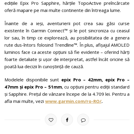
edițiile Epix Pro Sapphire, hărțile TopoActive preîncărcate
oferă mapare pe mai multe continente din întreaga lume.
Înainte de a ieși, aventurierii pot crea sau găsi curse
existente în Garmin Connect™ și le pot sincroniza cu ceasul
lor sau, în timp ce explorează, au posibilitatea de a genera
rute dus-întors folosind Trendline™. În plus, afișajul AMOLED
luminos face ca aceste opțiuni să fie evidente – oferind hărți
foarte detaliate și ușor de interpretat, astfel încât oricine să
poată lua decizii în cunoștință de cauză.
Modelele disponibile sunt
epix Pro – 42mm, epix Pro –
47mm și epix Pro – 51mm
, cu opțiuni pentru ediții standard
și Sapphire. Prețul de vânzare începe de la 4.709 lei. Pentru a
afla mai multe, vezi
www.garmin.com/ro-RO/
.