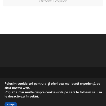
Orizontul copiilor
Folosim cookie-uri pentru a-ți oferi cea mai bună experiență pe
situl nostru web.
Poți afla mai multe despre cookie-urile pe care le folosim sau să
REVENIRE LA ÎNCEPUTUL PAGINII
le dezactivezi în
setări
.
Accept