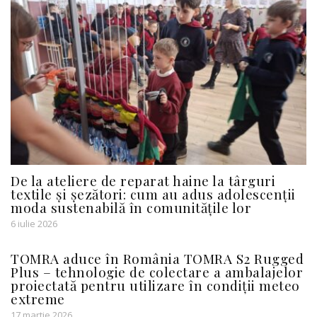
De la ateliere de reparat haine la târguri
textile și șezători: cum au adus adolescenții
moda sustenabilă în comunitățile lor
6 iulie 2026
TOMRA aduce în România TOMRA S2 Rugged
Plus – tehnologie de colectare a ambalajelor
proiectată pentru utilizare în condiții meteo
extreme
17 martie 2026