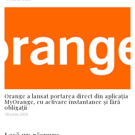
Orange a lansat portarea direct din aplicația
MyOrange, cu activare instantanee și fără
obligații
18 iunie 2026
Lasă un răspuns