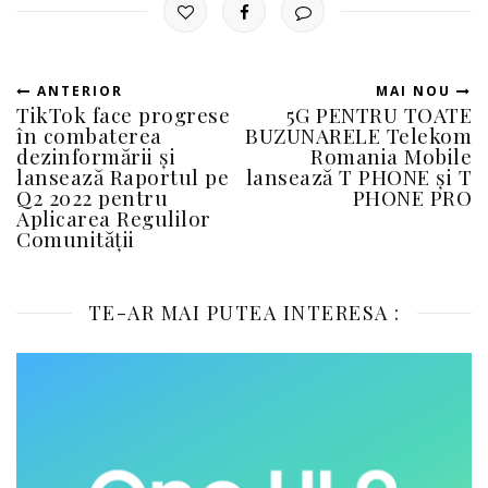
ANTERIOR
MAI NOU
TikTok face progrese
5G PENTRU TOATE
în combaterea
BUZUNARELE Telekom
dezinformării și
Romania Mobile
lansează Raportul pe
lansează T PHONE și T
Q2 2022 pentru
PHONE PRO
Aplicarea Regulilor
Comunității
TE-AR MAI PUTEA INTERESA :