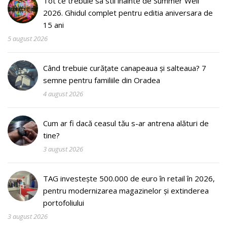
Tot ce trebuie sa stii inainte de Summer Well
2026. Ghidul complet pentru editia aniversara de
15 ani
5 august 2026
Când trebuie curățate canapeaua și salteaua? 7
semne pentru familiile din Oradea
4 august 2026
Cum ar fi dacă ceasul tău s-ar antrena alături de
tine?
3 august 2026
TAG investește 500.000 de euro în retail în 2026,
pentru modernizarea magazinelor și extinderea
portofoliului
3 august 2026