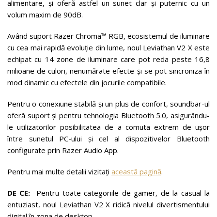
alimentare, și oferă astfel un sunet clar și puternic cu un
volum maxim de 90dB.
Având suport Razer Chroma™ RGB, ecosistemul de iluminare
cu cea mai rapidă evoluție din lume, noul Leviathan V2 X este
echipat cu 14 zone de iluminare care pot reda peste 16,8
milioane de culori, nenumărate efecte și se pot sincroniza în
mod dinamic cu efectele din jocurile compatibile.
Pentru o conexiune stabilă și un plus de confort, soundbar-ul
oferă suport și pentru tehnologia Bluetooth 5.0, asigurându-
le utilizatorilor posibilitatea de a comuta extrem de ușor
între sunetul PC-ului și cel al dispozitivelor Bluetooth
configurate prin Razer Audio App.
Pentru mai multe detalii vizitați
această pagină
.
DE CE:
Pentru toate categoriile de gamer, de la casual la
entuziast, noul Leviathan V2 X ridică nivelul divertismentului
digital în zona de desktop.