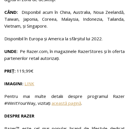
CÂND:
Disponibil acum în China, Australia, Noua Zeelandă,
Taiwan, Japonia, Coreea, Malaysia, Indonezia, Tailanda,
Vietnam, și Singapore.
Disponibil în Europa și America la sfârșitul lui 2022.
UNDE:
Pe Razer.com, în magazinele RazerStores și în oferta
partenerilor retail autorizați.
PREȚ:
119,99€
IMAGINI:
LINK
Pentru mai multe detalii despre programul Razer
#WinItYourWay, vizitați
această pagină
.
DESPRE RAZER
Razer™ este cel mai popular brand de lifestyle dedicat