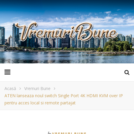
Acasă
Vremuri Bune
ATEN lanseaza noul switch Single Port 4K HDMI KVM over IP
pentru acces local si remote partajat
În
VREMURI BUNE