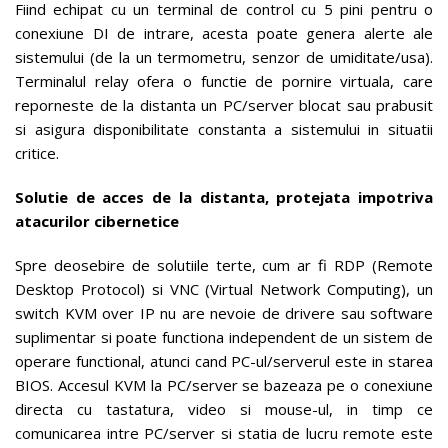
Fiind echipat cu un terminal de control cu 5 pini pentru o
conexiune DI de intrare, acesta poate genera alerte ale
sistemului (de la un termometru, senzor de umiditate/usa).
Terminalul relay ofera o functie de pornire virtuala, care
reporneste de la distanta un PC/server blocat sau prabusit
si asigura disponibilitate constanta a sistemului in situatii
critice.
Solutie de acces de la distanta, protejata impotriva
atacurilor cibernetice
Spre deosebire de solutiile terte, cum ar fi RDP (Remote
Desktop Protocol) si VNC (Virtual Network Computing), un
switch KVM over IP nu are nevoie de drivere sau software
suplimentar si poate functiona independent de un sistem de
operare functional, atunci cand PC-ul/serverul este in starea
BIOS. Accesul KVM la PC/server se bazeaza pe o conexiune
directa cu tastatura, video si mouse-ul, in timp ce
comunicarea intre PC/server si statia de lucru remote este