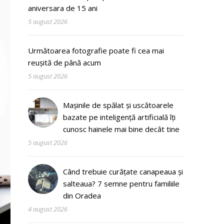
aniversara de 15 ani
5 august 2026
Următoarea fotografie poate fi cea mai
reușită de până acum
5 august 2026
Mașinile de spălat și uscătoarele
bazate pe inteligență artificială îți
cunosc hainele mai bine decât tine
5 august 2026
Când trebuie curățate canapeaua și
salteaua? 7 semne pentru familiile
din Oradea
4 august 2026