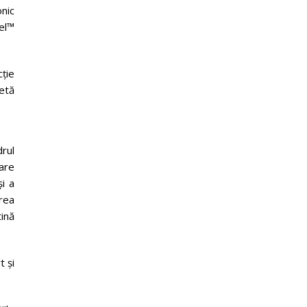
nic
el™
ție
letă
rul
are
i a
area
ină
t și