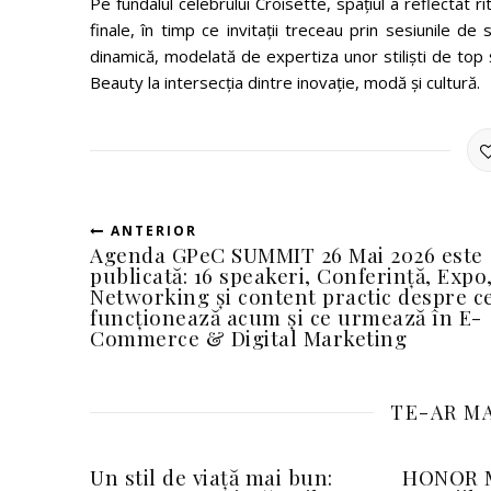
Pe fundalul celebrului Croisette, spațiul a reflectat ri
finale, în timp ce invitații treceau prin sesiunile de 
dinamică, modelată de expertiza unor stiliști de top
Beauty la intersecția dintre inovație, modă și cultură.
ANTERIOR
Agenda GPeC SUMMIT 26 Mai 2026 este
publicată: 16 speakeri, Conferință, Expo
Networking și content practic despre c
funcționează acum și ce urmează în E-
Commerce & Digital Marketing
TE-AR MA
Un stil de viață mai bun:
HONOR M