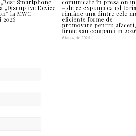
 „Best Smartphone
comunicate în presa onlin
și „Disruptive Device
– de ce expunerea editoria
ion” la MWC
rămâne una dintre cele m
i 2026
eficiente forme de
promovare pentru afaceri
firme sau companii in 202
6 ianuarie 2026