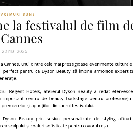
VREMURI BUNE
 la festivalul de film d
 Cannes
22 mai 2026
 la Cannes, unul dintre cele mai prestigioase evenimente culturale
rul perfect pentru ca Dyson Beauty să îmbine armonios expertiza
enerație.
foliul Regent Hotels, atelierul Dyson Beauty a redat efervesce
 un important centru de beauty backstage pentru profesioniști 
premierelor și aparițiilor din cadrul festivalului.
a Dyson Beauty prin sesiuni personalizate de styling alături
rea scalpului și coafuri sofisticate pentru covorul roșu.