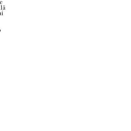
e
lă
ai
,
6