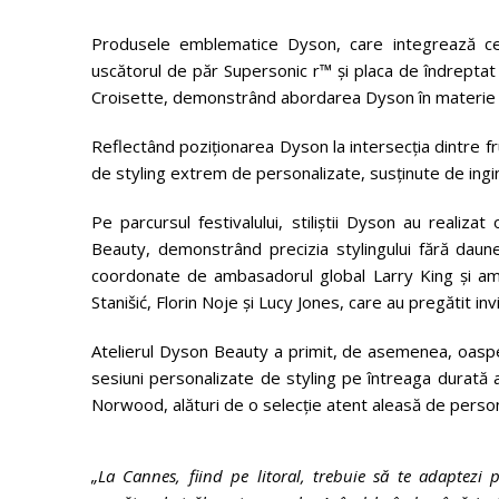
Produsele emblematice Dyson, care integrează cel
uscătorul de păr Supersonic r™ și placa de îndreptat p
Croisette, demonstrând abordarea Dyson în materie d
Reflectând poziționarea Dyson la intersecția dintre f
de styling extrem de personalizate, susținute de ingine
Pe parcursul festivalului, stiliștii Dyson au realiz
Beauty, demonstrând precizia stylingului fără daune 
coordonate de ambasadorul global Larry King și am
Stanišić, Florin Noje și Lucy Jones, care au pregătit invit
Atelierul Dyson Beauty a primit, de asemenea, oaspeț
sesiuni personalizate de styling pe întreaga durată a
Norwood, alături de o selecție atent aleasă de personali
„La Cannes, fiind pe litoral, trebuie să te adaptez