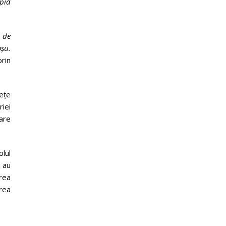
pid
e de
oșu.
orin
ețe
iei
rare
olul
i au
area
rea