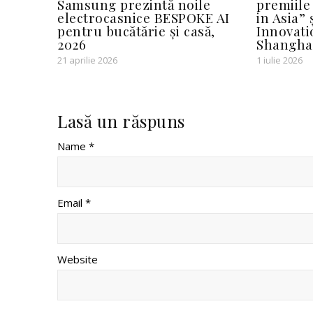
Samsung prezintă noile
premiile
electrocasnice BESPOKE AI
in Asia” 
pentru bucătărie și casă,
Innovat
2026
Shangha
21 aprilie 2026
1 iulie 2026
Lasă un răspuns
Name *
Email *
Website