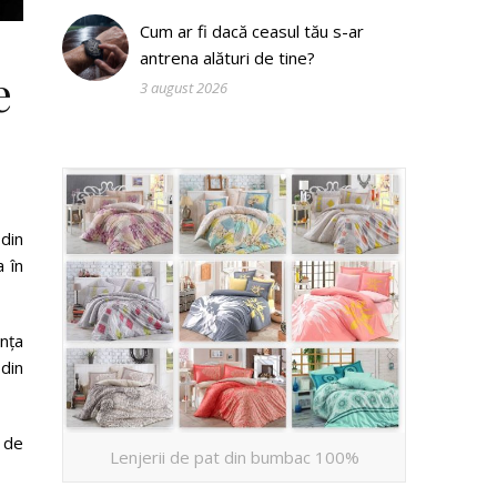
Cum ar fi dacă ceasul tău s-ar
antrena alături de tine?
e
3 august 2026
 din
 în
nța
din
 de
Lenjerii de pat din bumbac 100%