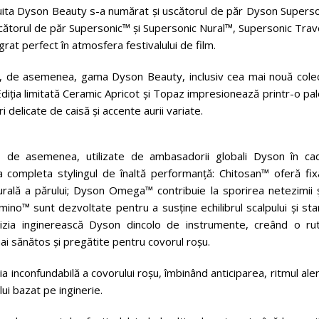
suita Dyson Beauty s-a numărat și uscătorul de păr Dyson Superso
cătorul de păr Supersonic™ și Supersonic Nural™, Supersonic Trav
grat perfect în atmosfera festivalului de film.
tă, de asemenea, gama Dyson Beauty, inclusiv cea mai nouă colec
iția limitată Ceramic Apricot și Topaz impresionează printr-o pa
i delicate de caisă și accente aurii variate.
de asemenea, utilizate de ambasadorii globali Dyson în cad
a completa stylingul de înaltă performanță: Chitosan™ oferă fix
urală a părului; Dyson Omega™ contribuie la sporirea netezimii ș
Amino™ sunt dezvoltate pentru a susține echilibrul scalpului și st
izia inginerească Dyson dincolo de instrumente, creând o rut
i sănătos și pregătite pentru covorul roșu.
 inconfundabilă a covorului roșu, îmbinând anticiparea, ritmul aler
lui bazat pe inginerie.