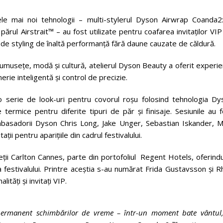
e mai noi tehnologii – multi-stylerul Dyson Airwrap Coanda2
ărul Airstrait™ – au fost utilizate pentru coafarea invitaților VI
e styling de înaltă performanță fără daune cauzate de căldură.
rumusețe, modă și cultură, atelierul Dyson Beauty a oferit experi
rie inteligentă și control de precizie.
at o serie de look-uri pentru covorul roșu folosind tehnologia D
termice pentru diferite tipuri de păr și finisaje. Sesiunile au 
basadorii Dyson Chris Long, Jake Unger, Sebastian Iskander, M
ații pentru aparițiile din cadrul festivalului.
ii Carlton Cannes, parte din portofoliul Regent Hotels, oferindu
 festivalului. Printre aceștia s-au numărat Frida Gustavsson și 
tăți și invitați VIP.
i permanent schimbărilor de vreme – într-un moment bate vântul,