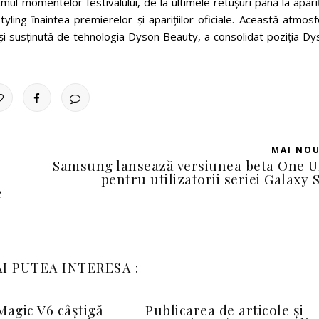
tmul momentelor festivalului, de la ultimele retușuri până la apariț
styling înaintea premierelor și aparițiilor oficiale. Această atmos
 și susținută de tehnologia Dyson Beauty, a consolidat poziția D
MAI NO
Samsung lansează versiunea beta One U
,
pentru utilizatorii seriei Galaxy 
e
I PUTEA INTERESA :
agic V6 câștigă
Publicarea de articole și