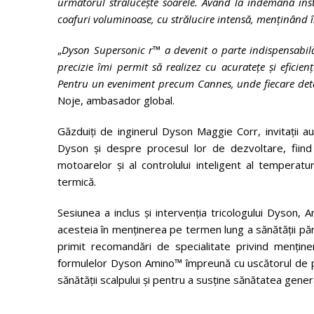
următorul strălucește soarele. Având la îndemână i
coafuri voluminoase, cu strălucire intensă, menținând î
„
Dyson Supersonic r™ a devenit o parte indispensabilă 
precizie îmi permit să realizez cu acuratețe și eficien
Pentru un eveniment precum Cannes, unde fiecare detal
Noje, ambasador global.
Găzduiți de inginerul Dyson Maggie Corr, invitații 
Dyson și despre procesul lor de dezvoltare, fiind ev
motoarelor și al controlului inteligent al temperatur
termică.
Sesiunea a inclus și intervenția tricologului Dyson, 
acesteia în menținerea pe termen lung a sănătății părulu
primit recomandări de specialitate privind menținerea
formulelor Dyson Amino™ împreună cu uscătorul de p
sănătății scalpului și pentru a susține sănătatea genera