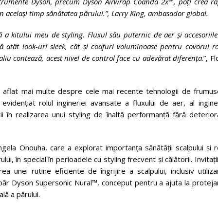
nstrumente Dyson, precum Dyson Airwrap Coanda 2x™, poți crea ra
n același timp sănătatea părului.”, Larry King, ambasador global.
a kitului meu de styling. Fluxul său puternic de aer și accesoriil
ță atât look-uri sleek, cât și coafuri voluminoase pentru covorul r
iu contează, acest nivel de control face cu adevărat diferența
.”, Fl
au aflat mai multe despre cele mai recente tehnologii de frumus
idențiat rolul ingineriei avansate a fluxului de aer, al inginer
ii în realizarea unui styling de înaltă performanță fără deterio
Angela Onouha, care a explorat importanța sănătății scalpului și r
i, în special în perioadele cu styling frecvent și călătorii. Invitați
 unei rutine eficiente de îngrijire a scalpului, inclusiv utiliz
ăr Dyson Supersonic Nural™, conceput pentru a ajuta la proteja
lă a părului.