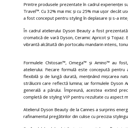
Printre produsele prezentate în cadrul experienței 
Travel™. Cu 32% mai mic și cu 25% mai ușor decât us
a fost conceput pentru styling în deplasare și s-a inte
În cadrul atelierului Dyson Beauty a fost prezenta
cromatică de vară Dyson, Ceramic Apricot și Topaz. Ed
vibrantă alcătuită din portocaliu mandarin intens, tonur
Formulele Chitosan™, Omega™ și Amino™ au fost, 
atelierului. Fiecare formulă este concepută pentru 
flexibilă și de lungă durată, menținând mișcarea nat
strălucirii care reflectă lumina; iar formulele Dyson 
generală a părului. Împreună, acestea extind prec
completă de styling VIP pentru rezultate cu aspect ma
Atelierul Dyson Beauty de la Cannes a surprins energia
rafinamentul pregătirilor din culise cu precizia stylingu