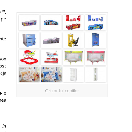
x™,
P pe
ențe
yson
fost
aja
Orizontul copiilor
-le
Rhea
 în