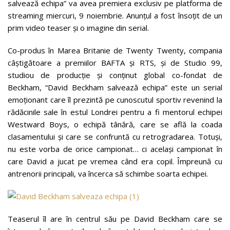
salvează echipa” va avea premiera exclusiv pe platforma de
streaming miercuri, 9 noiembrie. Anunțul a fost însoțit de un
prim video teaser și o imagine din serial.
Co-produs în Marea Britanie de Twenty Twenty, compania
câștigătoare a premiilor BAFTA și RTS, și de Studio 99,
studiou de producție și conținut global co-fondat de
Beckham, “David Beckham salvează echipa” este un serial
emoționant care îl prezintă pe cunoscutul sportiv revenind la
rădăcinile sale în estul Londrei pentru a fi mentorul echipei
Westward Boys, o echipă tânără, care se află la coada
clasamentului și care se confruntă cu retrogradarea. Totuși,
nu este vorba de orice campionat… ci același campionat în
care David a jucat pe vremea când era copil. Împreună cu
antrenorii principali, va încerca să schimbe soarta echipei.
Teaserul îl are în centrul său pe David Beckham care se