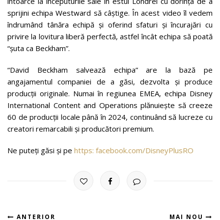
întoarce la începuturile sale în estul Londrei cu dorința de a
sprijini echipa Westward să câștige. În acest video îl vedem
îndrumând tânăra echipă și oferind sfaturi și încurajări cu
privire la lovitura liberă perfectă, astfel încât echipa să poată
“șuta ca Beckham”.
“David Beckham salvează echipa” are la bază pe
angajamentul companiei de a găsi, dezvolta și produce
producții originale. Numai în regiunea EMEA, echipa Disney
International Content and Operations plănuiește să creeze
60 de producții locale până în 2024, continuând să lucreze cu
creatori remarcabili și producători premium.
Ne puteți găsi și pe
https: facebook.com/DisneyPlusRO
ANTERIOR
MAI NOU