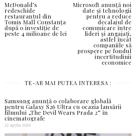
McDonald’s
Microsoft anunță noi
redeschide
date și tehnologii
restaurantul din
pentru a reduce
Tomis Mall Constanța
decalajul de
după o investiție de
comunicare între
peste 4 milioane de lei
lideri și angajați,
astfel încât
companiile să
prospere pe fondul
incertitudinii
economice
TE-AR MAI PUTEA INTERESA :
Samsung anunță o colaborare globală
pentru Galaxy S26 Ultra cu ocazia lansării
filmului „The Devil Wears Prada 2” în
cinematografe
22 aprilie 2026