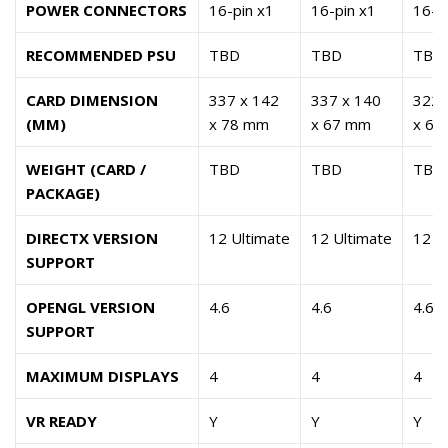
POWER CONNECTORS
16-pin x1
16-pin x1
16-p
RECOMMENDED PSU
TBD
TBD
TBD
CARD DIMENSION
337 x 142
337 x 140
322 
(MM)
x 78 mm
x 67 mm
x 63
WEIGHT (CARD /
TBD
TBD
TBD
PACKAGE)
DIRECTX VERSION
12 Ultimate
12 Ultimate
12 U
SUPPORT
OPENGL VERSION
4.6
4.6
4.6
SUPPORT
MAXIMUM DISPLAYS
4
4
4
VR READY
Y
Y
Y