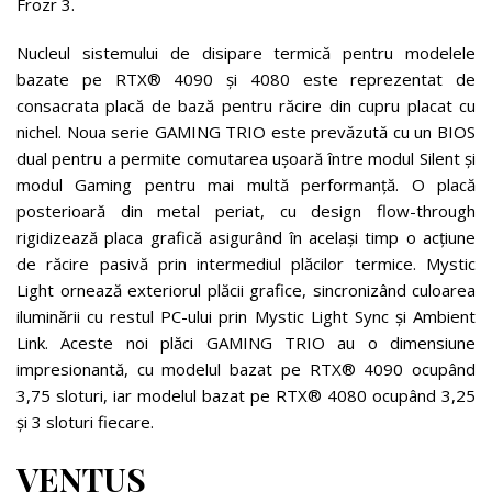
Frozr 3.
Nucleul sistemului de disipare termică pentru modelele
bazate pe RTX® 4090 și 4080 este reprezentat de
consacrata placă de bază pentru răcire din cupru placat cu
nichel. Noua serie GAMING TRIO este prevăzută cu un BIOS
dual pentru a permite comutarea ușoară între modul Silent și
modul Gaming pentru mai multă performanță. O placă
posterioară din metal periat, cu design flow-through
rigidizează placa grafică asigurând în același timp o acțiune
de răcire pasivă prin intermediul plăcilor termice. Mystic
Light ornează exteriorul plăcii grafice, sincronizând culoarea
iluminării cu restul PC-ului prin Mystic Light Sync și Ambient
Link. Aceste noi plăci GAMING TRIO au o dimensiune
impresionantă, cu modelul bazat pe RTX® 4090 ocupând
3,75 sloturi, iar modelul bazat pe RTX® 4080 ocupând 3,25
și 3 sloturi fiecare.
VENTUS