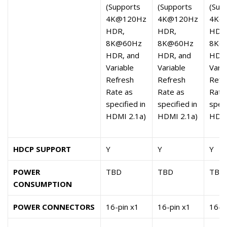
(Supports
(Supports
(Sup
4K@120Hz
4K@120Hz
4K@
HDR,
HDR,
HDR
8K@60Hz
8K@60Hz
8K@
HDR, and
HDR, and
HDR,
Variable
Variable
Varia
Refresh
Refresh
Refr
Rate as
Rate as
Rate
specified in
specified in
speci
HDMI 2.1a)
HDMI 2.1a)
HDMI
HDCP SUPPORT
Y
Y
Y
POWER
TBD
TBD
TBD
CONSUMPTION
POWER CONNECTORS
16-pin x1
16-pin x1
16-p