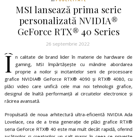
MSI lansează prima serie
personalizată NVIDIA®
GeForce RTX® 40 Series
26 septembrie 2022
Î
n calitate de brand lider în materie de hardware de
gaming, MSI împărtășește cu mândrie abordarea
proprie a noilor și incitantelor serii de procesoare
grafice NVIDIA® GeForce RTX® 4090 și RTX® 4080, cu
plăci video care unifică cele mai noi tehnologii grafice,
designul de înaltă performanță al circuitelor electronice și
răcirea avansată.
Propulsată de noua arhitectură ultra-eficientă NVIDIA Ada
Lovelace, cea de a treia generație de plăci grafice RTX®
seria GeForce RTX® 40 este mai mult decât rapidă, oferind
jucătorilor și creatorilor un salt major în ceea ce privește