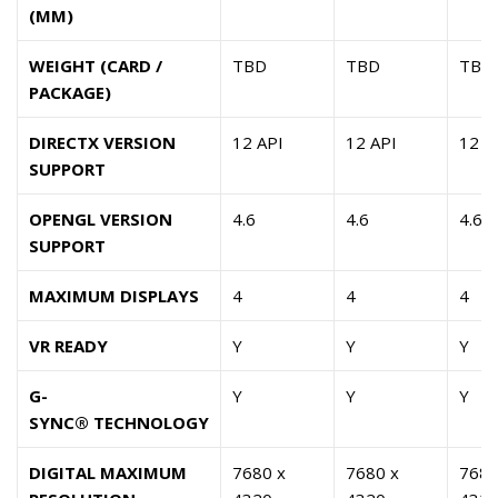
(MM)
WEIGHT (CARD /
TBD
TBD
TBD
PACKAGE)
DIRECTX VERSION
12 API
12 API
12 A
SUPPORT
OPENGL VERSION
4.6
4.6
4.6
SUPPORT
MAXIMUM DISPLAYS
4
4
4
VR READY
Y
Y
Y
G-
Y
Y
Y
SYNC® TECHNOLOGY
DIGITAL MAXIMUM
7680 x
7680 x
7680