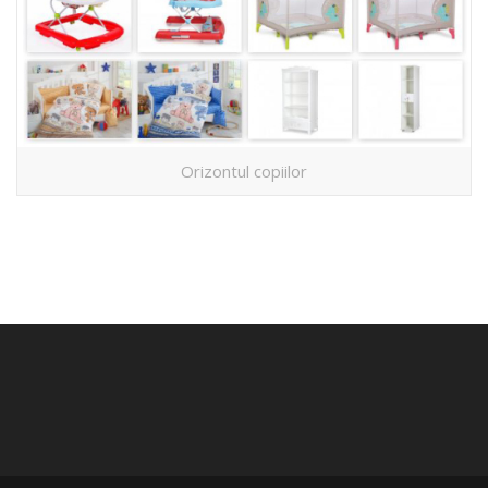
Orizontul copiilor