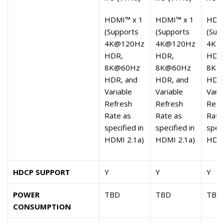
HDMI™ x 1
HDMI™ x 1
HDMI
(Supports
(Supports
(Sup
4K@120Hz
4K@120Hz
4K@
HDR,
HDR,
HDR
8K@60Hz
8K@60Hz
8K@
HDR, and
HDR, and
HDR,
Variable
Variable
Varia
Refresh
Refresh
Refr
Rate as
Rate as
Rate
specified in
specified in
speci
HDMI 2.1a)
HDMI 2.1a)
HDMI
HDCP SUPPORT
Y
Y
Y
POWER
TBD
TBD
TBD
CONSUMPTION