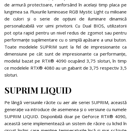
de armură protectoare, ranforsând în același timp placa pe
lungimea sa. Fluxurile luminoase RGB Mystic Light cu milioane
de culori și o serie de opțiuni de iluminare dinamică
personalizabilă vor uimi privitorii. Cu Dual BIOS, utilizatorii
pot opta rapid pentru un nivel redus de zgomot sau pentru
performanțe suplimentare cu o simplă apăsare a unui buton.
Toate modelele SUPRIM sunt la fel de impresionante ca
dimensiune pe cât sunt de impresionante ca performanțe,
modelul bazat pe RTX® 4090 ocupând 3,75 sloturi, în timp
ce modelele RTX® 4080 au un gabarit de 3,75 respectiv 3,5
sloturi.
SUPRIM LIQUID
Pe lângă versiunile răcite cu aer ale seriei SUPRIM, această
generație va introduce de asemenea și o versiune cu numele
SUPRIM LIQUID. Disponibilă doar pe GeForce RTX® 4090,
această serie implementează un sistem de răcire cu lichid în
circuit închis care menține temperaturile încă și mai scăzute