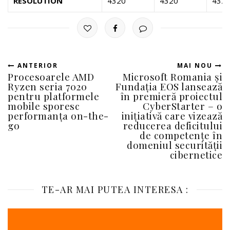
RESOLUTION
4320
4320
432
ANTERIOR
MAI NOU
Procesoarele AMD
Microsoft Romania și
Ryzen seria 7020
Fundația EOS lansează
pentru platformele
în premieră proiectul
mobile sporesc
CyberStarter – o
performanța on-the-
inițiativă care vizează
go
reducerea deficitului
de competențe în
domeniul securității
cibernetice
TE-AR MAI PUTEA INTERESA :