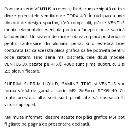
Populara serie VENTUS a revenit, fiind acum echipată cu trei
dintre premiatele ventilatoare TORX 4.0. Întruchiparea unei
filozofii de design spartan, fără complicații, plăcile VENTUS
mențin elementele esențiale pentru a îndeplini orice sarcină
la îndemână. Un sistem de răcire robust, o placă posterioară
pentru ranforsare din aluminiu periat și o estetică bine
conturată fac ca această placă grafică să fie potrivită pentru
orice sistem. Fiind seria mai discretă, cele două modele
VENTUS 3X bazate pe RTX® 4080 sunt și mai subțiri, cu 3 și
2,5 sloturi fiecare.
SUPRIM, SUPRIM LIQUID, GAMING TRIO și VENTUS vor
forma vârful de gamă al seriei MSI GeForce RTX® 40. Cu
toate acestea, alte serii sunt planificate să sosească în
viitorul apropiat.
Mai multe informații despre aceste noi plăci grafice MSI pot
fi găsite pe pagina de prezentare dedicată.