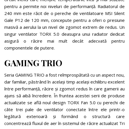
pentru a permite noi niveluri de performanță. Radiatorul de
240 mm este răcit de o pereche de ventilatoare MSI Silent
Gale P12 de 120 mm, concepute pentru a oferi o presiune
masivă a aerului la un nivel de zgomot extrem de redus. Un
singur ventilator TORX 5.0 deasupra unui radiator dedicat
asigură o răcire mai mult decât adecvată pentru
componentele de putere.
GAMING TRIO
Seria GAMING TRIO a fost reîmprospătată cu un aspect nou,
dar familiar, păstrând în același timp același echilibru excelent
între performanță, răcire și zgomot redus în care gamerii au
ajuns să aibă încredere. În fruntea acestei serii de produse
actualizate se află noul design TORX Fan 5.0 cu perechi de
câte trei pale de ventilator conectate între ele printr-o
legătură exterioară și formând o structură care
concentrează fluxul de aer în sistemul de răcire actualizat Tri