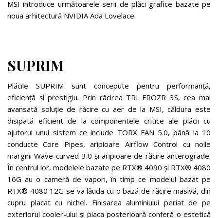
MSI introduce următoarele serii de plăci grafice bazate pe
noua arhitectură NVIDIA Ada Lovelace:
SUPRIM
Plăcile SUPRIM sunt concepute pentru performanță,
eficiență și prestigiu. Prin răcirea TRI FROZR 3S, cea mai
avansată soluție de răcire cu aer de la MSI, căldura este
disipată eficient de la componentele critice ale plăcii cu
ajutorul unui sistem ce include TORX FAN 5.0, până la 10
conducte Core Pipes, aripioare Airflow Control cu noile
margini Wave-curved 3.0 și aripioare de răcire anterograde.
În centrul lor, modelele bazate pe RTX® 4090 și RTX® 4080
16G au o cameră de vapori, în timp ce modelul bazat pe
RTX® 4080 12G se va lăuda cu o bază de răcire masivă, din
cupru placat cu nichel. Finisarea aluminiului periat de pe
exteriorul cooler-ului și placa posterioară conferă o estetică