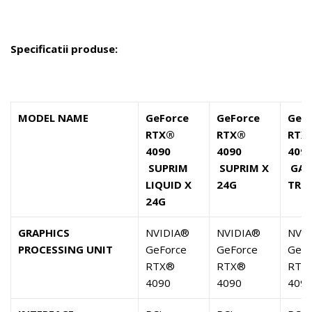
Specificatii produse:
MODEL NAME
GeForce
GeForce
GeF
RTX®
RTX®
RTX
4090
4090
409
SUPRIM
SUPRIM X
GAM
LIQUID X
24G
TRIO
24G
GRAPHICS
NVIDIA®
NVIDIA®
NVI
PROCESSING UNIT
GeForce
GeForce
GeFo
RTX®
RTX®
RTX
4090
4090
409