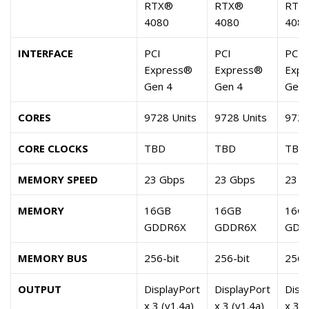
RTX®
RTX®
RTX
4080
4080
408
INTERFACE
PCI
PCI
PCI
Express®
Express®
Expr
Gen 4
Gen 4
Gen 
CORES
9728 Units
9728 Units
9728
CORE CLOCKS
TBD
TBD
TBD
MEMORY SPEED
23 Gbps
23 Gbps
23 G
MEMORY
16GB
16GB
16G
GDDR6X
GDDR6X
GDD
MEMORY BUS
256-bit
256-bit
256-
OUTPUT
DisplayPort
DisplayPort
Disp
x 3 (v1.4a)
x 3 (v1.4a)
x 3 (