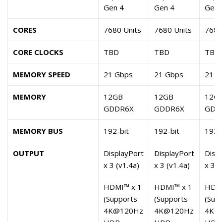
Gen 4
Gen 4
Gen 
CORES
7680 Units
7680 Units
7680
CORE CLOCKS
TBD
TBD
TBD
MEMORY SPEED
21 Gbps
21 Gbps
21 G
MEMORY
12GB
12GB
12G
GDDR6X
GDDR6X
GDD
MEMORY BUS
192-bit
192-bit
192-
OUTPUT
DisplayPort
DisplayPort
Disp
x 3 (v1.4a)
x 3 (v1.4a)
x 3 (
HDMI™ x 1
HDMI™ x 1
HDMI
(Supports
(Supports
(Sup
4K@120Hz
4K@120Hz
4K@