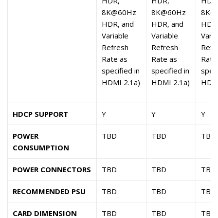
HDR,
HDR,
HDR
8K@60Hz
8K@60Hz
8K@
HDR, and
HDR, and
HDR,
Variable
Variable
Varia
Refresh
Refresh
Refr
Rate as
Rate as
Rate
specified in
specified in
speci
HDMI 2.1a)
HDMI 2.1a)
HDMI
HDCP SUPPORT
Y
Y
Y
POWER
TBD
TBD
TBD
CONSUMPTION
POWER CONNECTORS
TBD
TBD
TBD
RECOMMENDED PSU
TBD
TBD
TBD
CARD DIMENSION
TBD
TBD
TBD