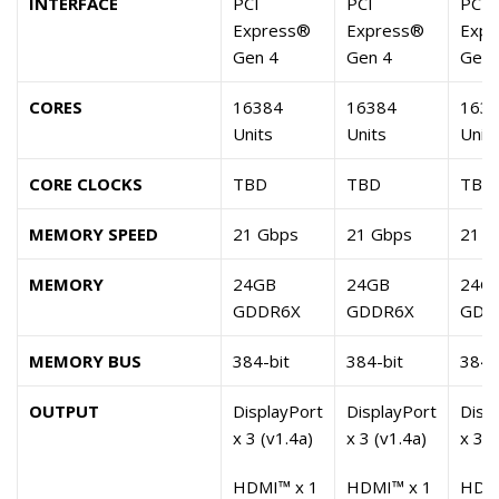
INTERFACE
PCI
PCI
PCI
Express®
Express®
Expr
Gen 4
Gen 4
Gen 
CORES
16384
16384
163
Units
Units
Unit
CORE CLOCKS
TBD
TBD
TBD
MEMORY SPEED
21 Gbps
21 Gbps
21 G
MEMORY
24GB
24GB
24G
GDDR6X
GDDR6X
GDD
MEMORY BUS
384-bit
384-bit
384-
OUTPUT
DisplayPort
DisplayPort
Disp
x 3 (v1.4a)
x 3 (v1.4a)
x 3 (
HDMI™ x 1
HDMI™ x 1
HDMI