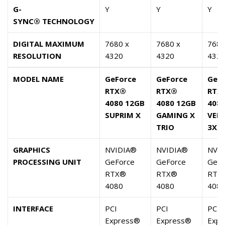
G-
Y
Y
Y
SYNC® TECHNOLOGY
DIGITAL MAXIMUM
7680 x
7680 x
7680
RESOLUTION
4320
4320
432
MODEL NAME
GeForce
GeForce
GeF
RTX®
RTX®
RTX
4080 12GB
4080 12GB
408
SUPRIM X
GAMING X
VEN
TRIO
3X 
GRAPHICS
NVIDIA®
NVIDIA®
NVI
PROCESSING UNIT
GeForce
GeForce
GeFo
RTX®
RTX®
RTX
4080
4080
408
INTERFACE
PCI
PCI
PCI
Express®
Express®
Expr