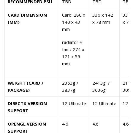
RECOMMENDED PSU
TBD
TBD
TBD
CARD DIMENSION
Card: 280 x
336 x 142
337 
(MM)
140 x 43
x 78 mm
x 77
mm
radiator +
fan：274 x
121 x 55
mm
WEIGHT (CARD /
2353g /
2413g /
2170
PACKAGE)
3837g
3636g
3093
DIRECTX VERSION
12 Ultimate
12 Ultimate
12 U
SUPPORT
OPENGL VERSION
4.6
4.6
4.6
SUPPORT