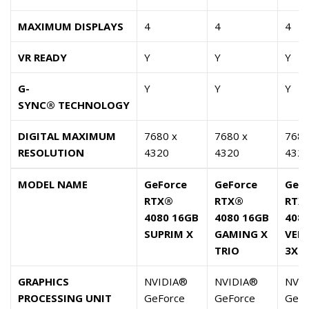
MAXIMUM DISPLAYS
4
4
4
VR READY
Y
Y
Y
G-
Y
Y
Y
SYNC® TECHNOLOGY
DIGITAL MAXIMUM
7680 x
7680 x
7680
RESOLUTION
4320
4320
432
MODEL NAME
GeForce
GeForce
GeF
RTX®
RTX®
RTX
4080 16GB
4080 16GB
408
SUPRIM X
GAMING X
VEN
TRIO
3X 
GRAPHICS
NVIDIA®
NVIDIA®
NVI
PROCESSING UNIT
GeForce
GeForce
GeFo