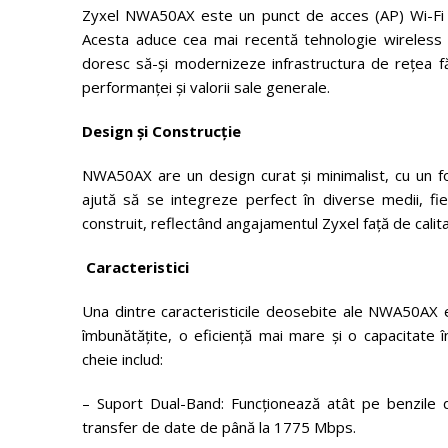
Zyxel NWA50AX este un punct de acces (AP) Wi-Fi 6 ro
Acesta aduce cea mai recentă tehnologie wireless l
doresc să-și modernizeze infrastructura de rețea fără
performanței și valorii sale generale.
Design și Construcție
NWA50AX are un design curat și minimalist, cu un for
ajută să se integreze perfect în diverse medii, fi
construit, reflectând angajamentul Zyxel față de calit
Caracteristici
Una dintre caracteristicile deosebite ale NWA50AX 
îmbunătățite, o eficiență mai mare și o capacitate î
cheie includ:
– Suport Dual-Band: Funcționează atât pe benzile
transfer de date de până la 1775 Mbps.