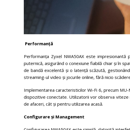
Performanță
Performanța Zyxel NWA50AX este impresionantă pen
puternică, asigurând o conexiune fiabilă chiar și în spa
de bandă excelentă și o latență scăzută, gestionând m
streaming-ul video și jocurile online, fără nicio scăder
Implementarea caracteristicilor Wi-Fi 6, precum MU-M
dispozitive conectate. Utilizatorii vor observa viteze 
de afaceri, cât și pentru utilizarea acasă.
Configurare și Management
Configurarea NWA50AX este simplă, datorită interfeț