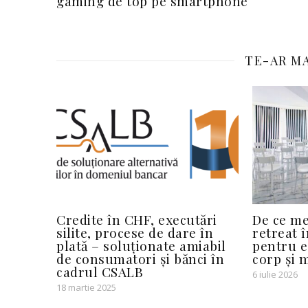
gaming de top pe smartphone
TE-AR MA
Credite în CHF, executări
De ce me
silite, procese de dare în
retreat î
plată – soluționate amiabil
pentru e
de consumatori și bănci în
corp și 
cadrul CSALB
6 iulie 2026
18 martie 2025