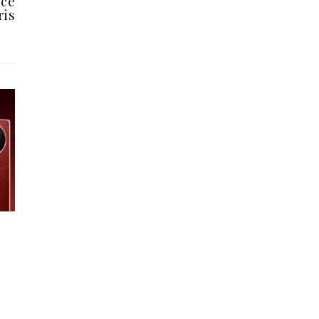
ice
ris