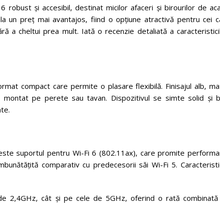
bust și accesibil, destinat micilor afaceri și birourilor de aca
a un preț mai avantajos, fiind o opțiune atractivă pentru cei c
 a cheltui prea mult. Iată o recenzie detaliată a caracteristici
mat compact care permite o plasare flexibilă. Finisajul alb, mat
e montat pe perete sau tavan. Dispozitivul se simte solid și b
ate.
este suportul pentru Wi-Fi 6 (802.11ax), care promite performa
mbunătățită comparativ cu predecesorii săi Wi-Fi 5. Caracteristi
 de 2,4GHz, cât și pe cele de 5GHz, oferind o rată combinată