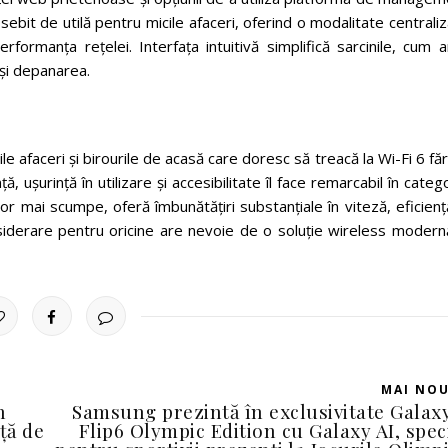
bit de utilă pentru micile afaceri, oferind o modalitate centrali
ormanța rețelei. Interfața intuitivă simplifică sarcinile, cum a
 și depanarea.
afaceri și birourile de acasă care doresc să treacă la Wi-Fi 6 fă
ă, ușurință în utilizare și accesibilitate îl face remarcabil în categ
lor mai scumpe, oferă îmbunătățiri substanțiale în viteză, eficienț
siderare pentru oricine are nevoie de o soluție wireless modernă
MAI NO
n
Samsung prezintă în exclusivitate Galax
ță de
Flip6 Olympic Edition cu Galaxy AI, spec