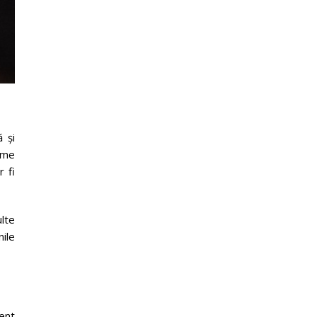
 și
țime
r fi
lte
nile
ent