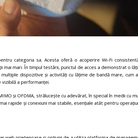
tru categoria sa. Acesta oferă o acoperire Wi-Fi consistentă
ții mai mari. În timpul testării, punctul de acces a demonstrat o lă
ultiple dispozitive și activități cu lățime de bandă mare, cum a
e vizibilă a performanței.
IMO și OFDMA, strălucește cu adevărat, în special în medii cu mu
mai rapide și conexiuni mai stabile, esențiale atât pentru operațiu
ei web prietenoase și opțiunii de a utiliza platforma de managem