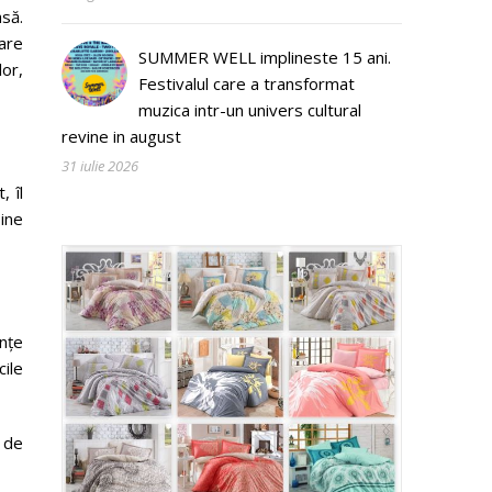
să.
are
SUMMER WELL implineste 15 ani.
lor,
Festivalul care a transformat
muzica intr-un univers cultural
revine in august
31 iulie 2026
, îl
ine
nțe
cile
 de