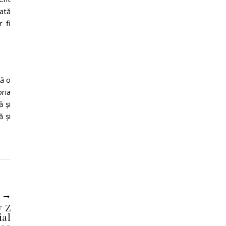
zată
r fi
ră o
oria
ă și
 și
U
y Z
ial