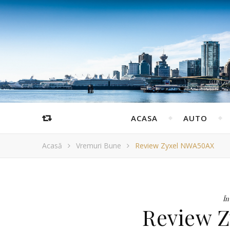
ACASA
AUTO
Acasă
Vremuri Bune
Review Zyxel NWA50AX
În
Review 