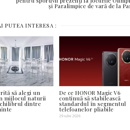
pentru sportivii prezenți la Jocurile Olimp
și Paralimpice de vară de la Pa
I PUTEA INTERESA :
rită să alegi un
De ce HONOR Magic V6
n mijlocul naturii
continuă să stabilească
chilibrul dintre
standardul în segmentul
minte
telefoanelor pliabile
29 iulie 2026