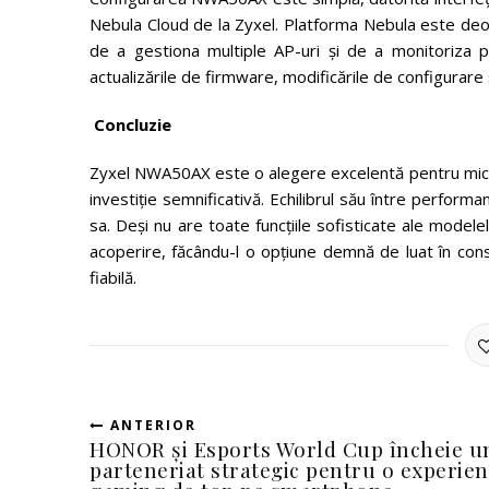
Nebula Cloud de la Zyxel. Platforma Nebula este deose
de a gestiona multiple AP-uri și de a monitoriza perf
actualizările de firmware, modificările de configurare
Concluzie
Zyxel NWA50AX este o alegere excelentă pentru micile 
investiție semnificativă. Echilibrul său între performanț
sa. Deși nu are toate funcțiile sofisticate ale modele
acoperire, făcându-l o opțiune demnă de luat în con
fiabilă.
ANTERIOR
HONOR și Esports World Cup încheie u
parteneriat strategic pentru o experien