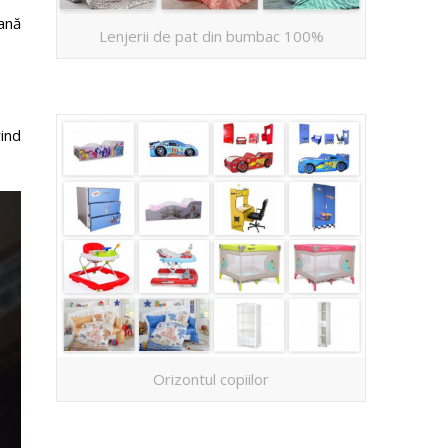
ană
Lenjerii de pat din bumbac 100%
ind
Orizontul copiilor