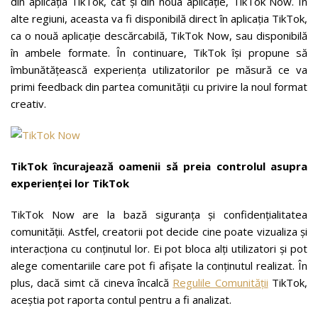
din aplicația TikTok, cât și din noua aplicație, TikTok Now. În
alte regiuni, aceasta va fi disponibilă direct în aplicația TikTok,
ca o nouă aplicație descărcabilă, TikTok Now, sau disponibilă
în ambele formate. În continuare, TikTok își propune să
îmbunătățească experiența utilizatorilor pe măsură ce va
primi feedback din partea comunității cu privire la noul format
creativ.
TikTok încurajează oamenii să preia controlul asupra
experienței lor TikTok
TikTok Now are la bază siguranța și confidențialitatea
comunității. Astfel, creatorii pot decide cine poate vizualiza și
interacționa cu conținutul lor. Ei pot bloca alți utilizatori și pot
alege comentariile care pot fi afișate la conținutul realizat. În
plus, dacă simt că cineva încalcă
Regulile Comunității
TikTok,
aceștia pot raporta contul pentru a fi analizat.