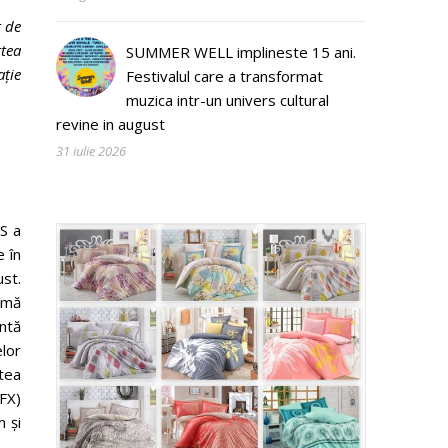
t de
tea
SUMMER WELL implineste 15 ani.
ație
Festivalul care a transformat
muzica intr-un univers cultural
revine in august
31 iulie 2026
S a
 în
ust.
ormă
intă
elor
tea
FX)
 și