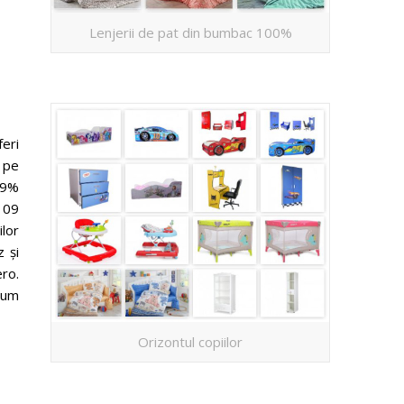
Lenjerii de pat din bumbac 100%
eri
 pe
 99%
109
ilor
 și
ero.
cum
Orizontul copiilor