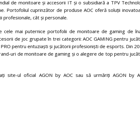
ndial de monitoare și accesorii IT și o subsidiară a TPV Technol
e. Portofoliul cuprinzător de produse AOC oferă soluții inovatoa
i profesionale, cât și personale.
 cele mai puternice portofolii de monitoare de gaming de îna
sorii de joc grupate în trei categorii: AOC GAMING pentru jucăto
PRO pentru entuziaști și jucătorii profesioniști de esports. Din 2
nd-uri de monitoare de gaming și o alegere de top pentru jucăto
ltați site-ul oficial AGON by AOC sau să urmăriți AGON by 