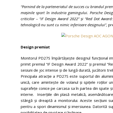
“Pornind de la parteneriatul de succes cu brandul pr
mașinile sport în industria gamingului. Porsche Desi
criticilor – “iF Design Award 2022” și “Red Dot Award
tehnologică nu sunt cu nimic inferioare designului”,
pr
Design premiat
Monitorul PD27S împărtășește designul funcțional im
primit premiul “iF Design Award 2022” și premiul “
sesiuni de joc intense și de lungă durată, jucătorii t
Principala atracție a PD27S este suportul din alumini
unică, care amintește de volanul și spițele roților u
suprafețe conice pe carcasa sa în partea din spate și
interne. Inserțiile din plasă metalică, asemănătoar
stângă și dreaptă a monitorului. Aceste secțiuni su
pentru a spori dinamismul și imersiunea. Datorită s
posibilitatea de pivotare și înclinare.