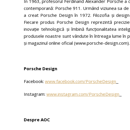
În 1963, profesorul Ferdinand Alexander Porsche a cr
contemporană: Porsche 911. Urmând viziunea sa de a d
a creat Porsche Design în 1972. Filozofia și design
Fiecare produs Porsche Design reprezintă precizie 
inovație tehnologică și îmbină funcționalitatea intel
produsele noastre sunt vândute în întreaga lume în 
și magazinul online oficial (www.porsche-design.com).
Porsche Design
Facebook:
www.facebook.com/PorscheDesign
Instagram:
www.instagram.com/PorscheDesign
Despre AOC