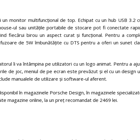
 un monitor multifuncțional de top. Echipat cu un hub USB 3.2 c
mouse-ul sau unitățile portabile de stocare pot fi conectate rapi
ind fiecărui birou un aspect curat și funcțional. Pentru a compl
fuzoare de 5W îmbunătățite cu DTS pentru a oferi un sunet clar
itorul îi va întâmpina pe utilizatori cu un logo animat. Pentru a aj
rile de joc, meniul de pe ecran este prevăzut și el cu un design u
clude manualele de utilizare și software-ul aferent.
nibil în magazinele Porsche Design, în magazinele specializate
te magazine online, la un preț recomandat de 2469 lei.