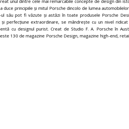
eat unul dintre cele mai remarcabile concepte de design din isto
uce principiile și mitul Porsche dincolo de lumea automobilelor,
-ul său pot fi văzute și astăzi în toate produsele Porsche Desi
și perfecțiune extraordinare, se mândrește cu un nivel ridicat
igentă cu designul purist. Creat de Studio F. A. Porsche în Aust
peste 130 de magazine Porsche Design, magazine high-end, retail