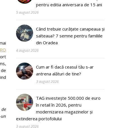
pentru editia aniversara de 15 ani
5 august 2026
Când trebuie curățate canapeaua și
salteaua? 7 semne pentru familiile
din Oradea
mai
PRO
4 august 2026
ort
ms,
Cum ar fi dacă ceasul tău s-ar
 de
antrena alături de tine?
rind
3 august 2026
TAG investește 500.000 de euro
în retail în 2026, pentru
 de
modernizarea magazinelor și
r-un
extinderea portofoliului
3 august 2026