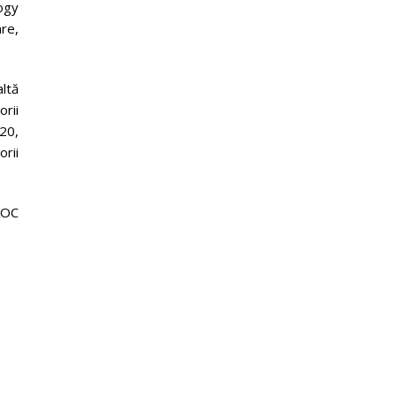
ogy
re,
ltă
rii
020,
rii
AOC