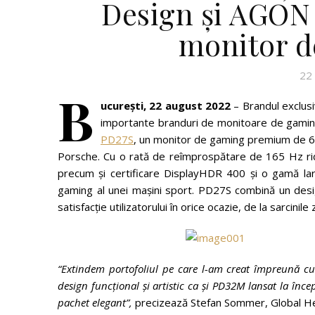
Design și AGON
monitor d
22
B
ucure
ști, 22 august 2022
– Brandul exclus
importante branduri de monitoare de gaming 
PD27S
, un monitor de gaming premium de 68
Porsche. Cu o rată de reîmprospătare de 165 Hz ri
precum și certificare DisplayHDR 400 și o gamă lar
gaming al unei mașini sport. PD27S combină un design 
satisfacție utilizatorului în orice ocazie, de la sarcinile
“
Extindem portofoliul pe care l-am creat împreună c
design funcțional și artistic ca și PD32M lansat la înc
pachet elegant”,
precizează Stefan Sommer, Global He