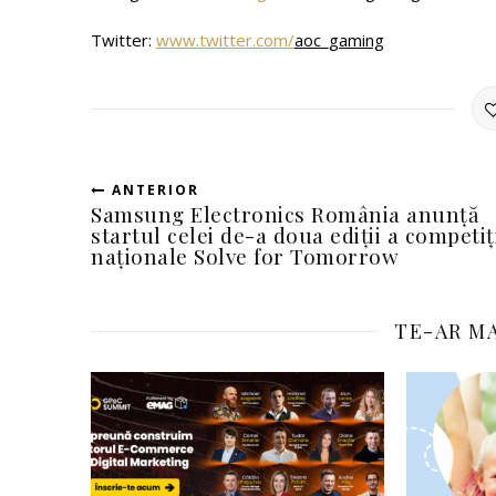
Twitter:
www.twitter.com/
aoc_gaming
ANTERIOR
Samsung Electronics România anunță
startul celei de-a doua ediții a competiț
naționale Solve for Tomorrow
TE-AR MA