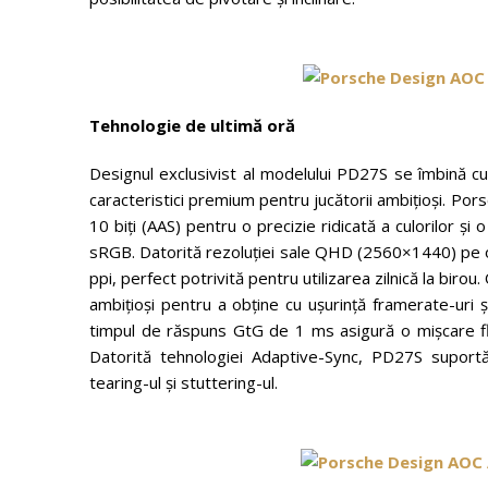
Tehnologie de ultim
ă oră
Designul exclusivist al modelului PD27S se îmbină 
caracteristici premium pentru jucătorii ambițioși.
10 biți (AAS) pentru o precizie ridicată a culorilor 
sRGB. Datorită rezoluției sale QHD (2560×1440) pe o 
ppi, perfect potrivită pentru utilizarea zilnică la bi
ambițioși pentru a obține cu ușurință framerate-uri 
timpul de răspuns GtG de 1 ms asigură o mișcare fluid
Datorită tehnologiei Adaptive-Sync, PD27S suportă
tearing-ul și stuttering-ul.