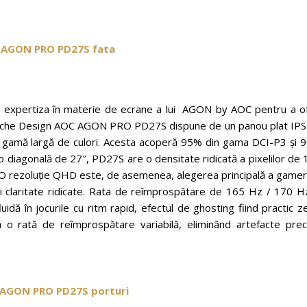
cu expertiza în materie de ecrane a lui AGON by AOC pentru a of
 Porsche Design AOC AGON PRO PD27S dispune de un panou plat IPS
și o gamă largă de culori. Acesta acoperă 95% din gama DCI-P3 și
diagonală de 27″, PD27S are o densitate ridicată a pixelilor de 
rou. O rezoluție QHD este, de asemenea, alegerea principală a gamer
și claritate ridicate. Rata de reîmprospătare de 165 Hz / 170 Hz
ă în jocurile cu ritm rapid, efectul de ghosting fiind practic z
 o rată de reîmprospătare variabilă, eliminând artefacte pre