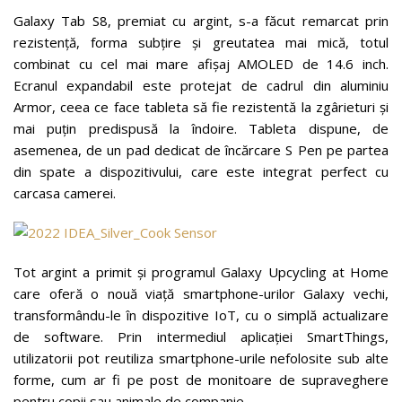
Galaxy Tab S8, premiat cu argint, s-a făcut remarcat prin
rezistență, forma subțire și greutatea mai mică, totul
combinat cu cel mai mare afișaj AMOLED de 14.6 inch.
Ecranul expandabil este protejat de cadrul din aluminiu
Armor, ceea ce face tableta să fie rezistentă la zgârieturi și
mai puțin predispusă la îndoire. Tableta dispune, de
asemenea, de un pad dedicat de încărcare S Pen pe partea
din spate a dispozitivului, care este integrat perfect cu
carcasa camerei.
Tot argint a primit și programul Galaxy Upcycling at Home
care oferă o nouă viață smartphone-urilor Galaxy vechi,
transformându-le în dispozitive IoT, cu o simplă actualizare
de software. Prin intermediul aplicației SmartThings,
utilizatorii pot reutiliza smartphone-urile nefolosite sub alte
forme, cum ar fi pe post de monitoare de supraveghere
pentru copii sau animale de companie.