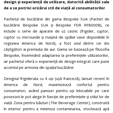
design și experiență de utilizare, datorită abilității sale
de a se potrivi oricărui stil de viață al consumatorilor
Pachetul de bucătărie din gama Bespoke SUA (Pachet de
bucătărie Bespoke SUA și Bespoke FDR RF8000B), ce
include o serie de aparate de uz casnic (frigider, cuptor,
cuptor cu microunde și mașină de spălat vase disponibile în
regiunea America de Nord), a fost unul dintre cei doi
câștigători ai premiului de aur. Gama se bazează pe filosofia
Bespoke, însemnând adaptarea la preferințele utilizatorilor,
iar pachetul oferă o experiență de design integrat care pune
accentul pe armonia din spațiul bucătărie.
Designul frigiderului cu 4 uși (ușă franceză), lansat recent în
America de Nord, maximizează confortul pentru
consumatori, având panouri pentru uși înlocuibile pe care
posesorii le pot alege în funcție de preferințele și stilul lor de
viață. Zona pentru băuturi (The Beverage Center), construită
în interior pentru a minimiza contaminarea, stochează apă