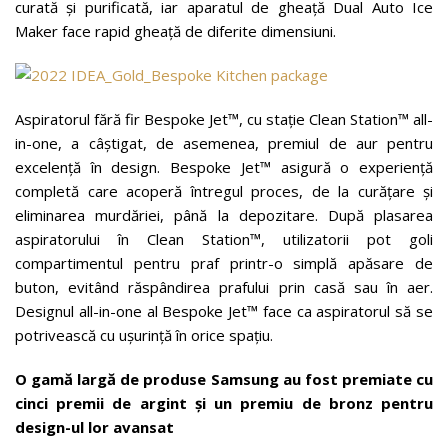
curată și purificată, iar aparatul de gheață Dual Auto Ice
Maker face rapid gheață de diferite dimensiuni.
Aspiratorul fără fir Bespoke Jet™, cu stație Clean Station™ all-
in-one, a câștigat, de asemenea, premiul de aur pentru
excelență în design. Bespoke Jet™ asigură o experiență
completă care acoperă întregul proces, de la curățare și
eliminarea murdăriei, până la depozitare. După plasarea
aspiratorului în Clean Station™, utilizatorii pot goli
compartimentul pentru praf printr-o simplă apăsare de
buton, evitând răspândirea prafului prin casă sau în aer.
Designul all-in-one al Bespoke Jet™ face ca aspiratorul să se
potrivească cu ușurință în orice spațiu.
O gamă largă de produse Samsung au fost premiate cu
cinci premii de argint și un premiu de bronz pentru
design-ul lor avansat